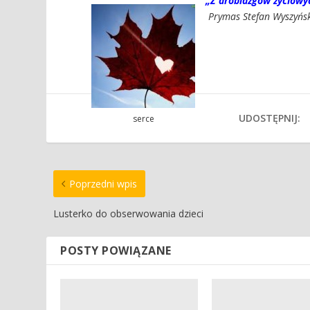
„Z drobiazgów życiowy
Prymas Stefan Wyszyńs
UDOSTĘPNIJ:
serce
Poprzedni wpis
Lusterko do obserwowania dzieci
POSTY POWIĄZANE