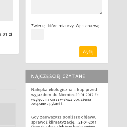
Zwierzę, które miauczy. Wpisz nazwę
,01 zł
NAJCZĘŚCIEJ CZYTANE
Nalepka ekologiczna – kup przed
wyjazdem do Niemiec
20-01-2017
Ze
względu na coraz większe obciążenia
związane z pyłami i…
Gdy zauważysz poniższe objawy,
sprawdź klimatyzację…
21-04-2011
Słabe chłodzenie lub jego brak pomimo