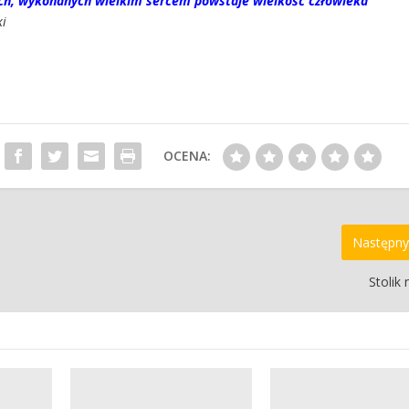
ch, wykonanych wielkim sercem powstaje wielkość człowieka”
ki
OCENA:
Następny
Stolik