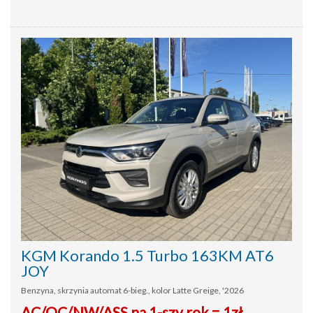
KGM Korando 1.5 Turbo 163KM AT6
JOY
Benzyna, skrzynia automat 6-bieg., kolor Latte Greige, '2026
AC/OC/NW/ASS na 1-szy rok = 1zł