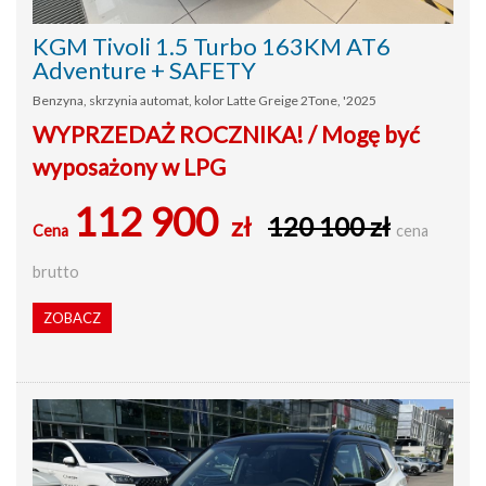
KGM Tivoli 1.5 Turbo 163KM AT6
Adventure + SAFETY
Benzyna, skrzynia automat, kolor Latte Greige 2Tone, '2025
WYPRZEDAŻ ROCZNIKA! / Mogę być
wyposażony w LPG
112 900
zł
120 100 zł
Cena
cena
brutto
ZOBACZ