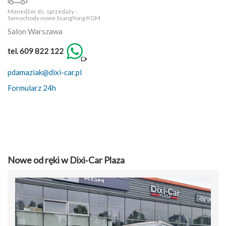
Menedżer ds. sprzedaży -
Samochody nowe SsangYong KGM
Salon Warszawa
tel. 609 822 122
pdamaziak@dixi-car.pl
Formularz 24h
Nowe od ręki w Dixi‑Car Plaza