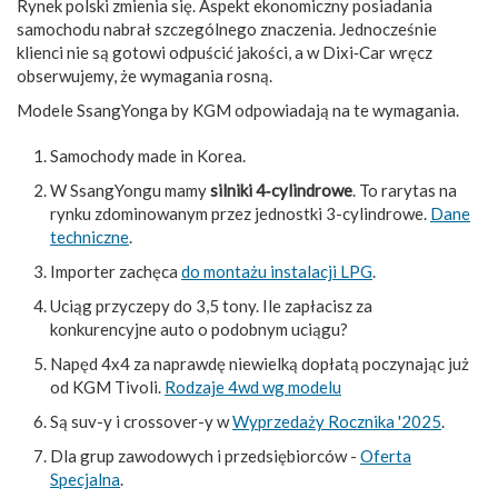
Rynek polski zmienia się. Aspekt ekonomiczny posiadania
samochodu nabrał szczególnego znaczenia. Jednocześnie
klienci nie są gotowi odpuścić jakości, a w Dixi‑Car wręcz
obserwujemy, że wymagania rosną.
Modele SsangYonga by KGM odpowiadają na te wymagania.
Samochody made in Korea.
W SsangYongu mamy
silniki 4‑cylindrowe
. To rarytas na
rynku zdominowanym przez jednostki 3-cylindrowe.
Dane
techniczne
.
Importer zachęca
do montażu instalacji LPG
.
Uciąg przyczepy do 3,5 tony. Ile zapłacisz za
konkurencyjne auto o podobnym uciągu?
Napęd 4x4 za naprawdę niewielką dopłatą poczynając już
od KGM Tivoli.
Rodzaje 4wd wg modelu
Są suv-y i crossover-y w
Wyprzedaży Rocznika '2025
.
Dla grup zawodowych i przedsiębiorców -
Oferta
Specjalna
.