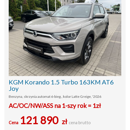
KGM Korando 1.5 Turbo 163KM AT6
Joy
Benzyna, skrzynia automat 6-bieg., kolor Latte Greige, '2026
AC/OC/NW/ASS na 1-szy rok = 1zł
121 890
zł
Cena
cena brutto