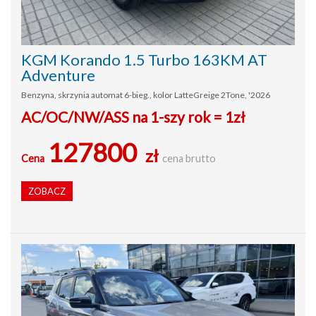
KGM Korando 1.5 Turbo 163KM AT
Adventure
Benzyna, skrzynia automat 6-bieg., kolor LatteGreige 2Tone, '2026
AC/OC/NW/ASS na 1-szy rok = 1zł
127800
zł
Cena
cena brutto
ZOBACZ