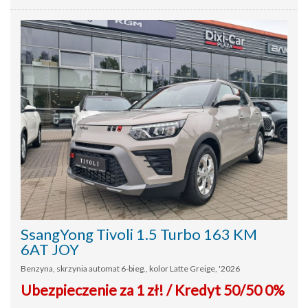
SsangYong Tivoli 1.5 Turbo 163 KM
6AT JOY
Benzyna, skrzynia automat 6-bieg., kolor Latte Greige, '2026
Ubezpieczenie za 1 zł! / Kredyt 50/50 0%