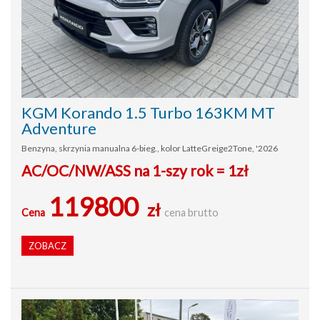
KGM Korando 1.5 Turbo 163KM MT
Adventure
Benzyna, skrzynia manualna 6-bieg., kolor LatteGreige2Tone, '2026
AC/OC/NW/ASS na 1-szy rok = 1zł
119800
zł
Cena
cena brutto
ZOBACZ