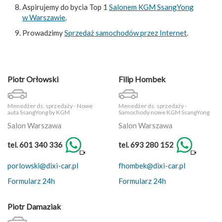
Aspirujemy do bycia Top 1
Salonem KGM SsangYong
w Warszawie
.
Prowadzimy
Sprzedaż samochodów przez Internet
.
Piotr Orłowski
Filip Hombek
Menedżer ds. sprzedaży - Nowe
Menedżer ds. sprzedaży -
auta SsangYong by KGM
Samochody nowe KGM SsangYong
Salon Warszawa
Salon Warszawa
tel. 601 340 336
tel. 693 280 152
porlowski@dixi-car.pl
fhombek@dixi-car.pl
Formularz 24h
Formularz 24h
Piotr Damaziak