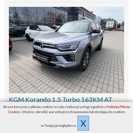
KGM Korando 1.5 Turbo 163KM AT
Adventure + Tempomat adaptacyjny
Strona korzysta z plików cookies w celu realizacji usług i zgodnie z
Polityką Plików
Cookies
. Możesz określić warunki przechowywania lub dostępu do cookies
Benzyna, skrzynia automat 6-bieg., kolor IronMetal 2Tone, '2026
X
AC/OC/NW/ASS na 1-szy rok = 1zł
w Twojej przeglądarce.