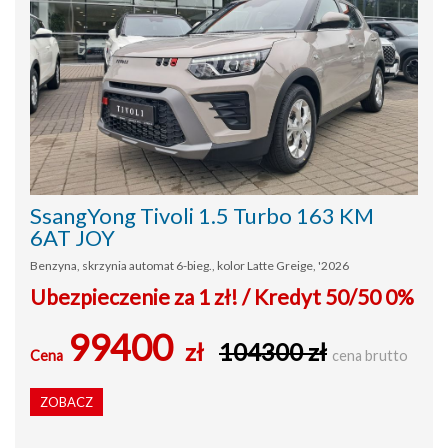
SsangYong Tivoli 1.5 Turbo 163 KM
6AT JOY
Benzyna, skrzynia automat 6-bieg., kolor Latte Greige, '2026
Ubezpieczenie za 1 zł! / Kredyt 50/50 0%
99400
zł
104300 zł
Cena
cena brutto
ZOBACZ