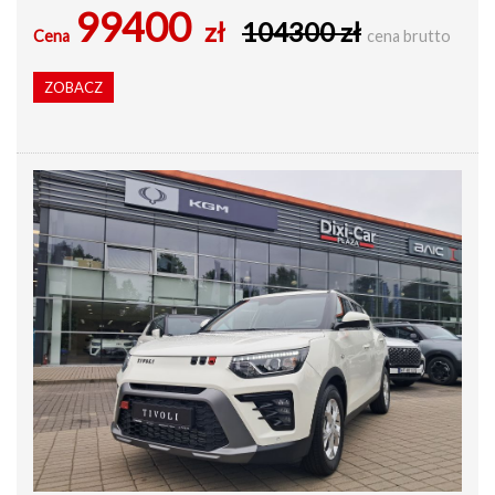
99400
zł
104300 zł
Cena
cena brutto
ZOBACZ