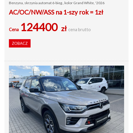
Benzyna, skrzynia automat 6-bieg., kolor Grand White, '2026
AC/OC/NW/ASS na 1-szy rok = 1zł
124400
zł
Cena
cena brutto
ZOBACZ