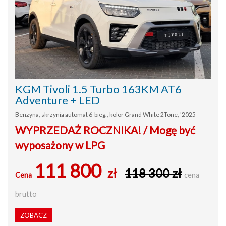
KGM Tivoli 1.5 Turbo 163KM AT6
Adventure + LED
Benzyna, skrzynia automat 6-bieg., kolor Grand White 2Tone, '2025
WYPRZEDAŻ ROCZNIKA! / Mogę być
wyposażony w LPG
111 800
zł
118 300 zł
Cena
cena
brutto
ZOBACZ