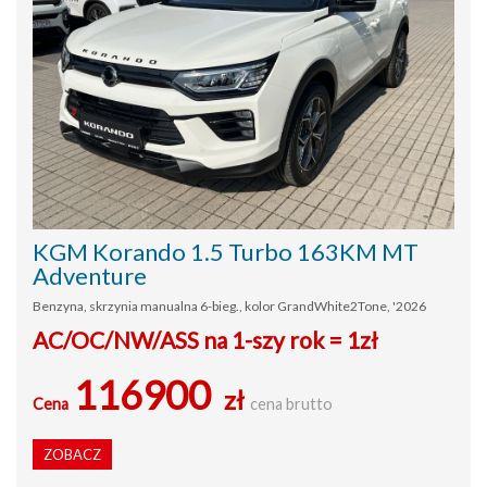
KGM Korando 1.5 Turbo 163KM MT
Adventure
Benzyna, skrzynia manualna 6-bieg., kolor GrandWhite2Tone, '2026
AC/OC/NW/ASS na 1-szy rok = 1zł
116900
zł
Cena
cena brutto
ZOBACZ