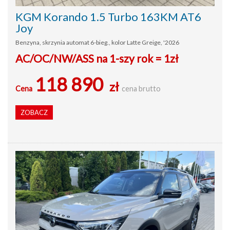
KGM Korando 1.5 Turbo 163KM AT6
Joy
Benzyna, skrzynia automat 6-bieg., kolor Latte Greige, '2026
AC/OC/NW/ASS na 1-szy rok = 1zł
118 890
zł
Cena
cena brutto
ZOBACZ