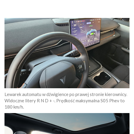
Lewarek automatu w dźwigience po prawej stronie kierownicy.
Widoczne litery R N D + -. Prędkość maksymalna S05 Phev to
180 km/h.