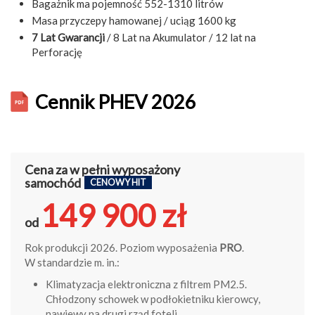
Bagażnik ma pojemność 552-1310 litrów
Masa przyczepy hamowanej / uciąg 1600 kg
7 Lat Gwarancji
/ 8 Lat na Akumulator / 12 lat na
Perforację
Cennik PHEV 2026
Cena za w pełni wyposażony
samochód
CENOWY HIT
149 900 zł
od
Rok produkcji 2026. Poziom wyposażenia
PRO
.
W standardzie m. in.:
Klimatyzacja elektroniczna z filtrem PM2.5.
Chłodzony schowek w podłokietniku kierowcy,
nawiewy na drugi rząd foteli