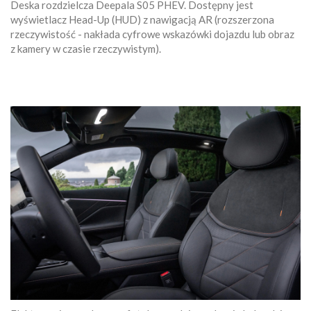
Deska rozdzielcza Deepala S05 PHEV. Dostępny jest
wyświetlacz Head-Up (HUD) z nawigacją AR (rozszerzona
rzeczywistość - nakłada cyfrowe wskazówki dojazdu lub obraz
z kamery w czasie rzeczywistym).