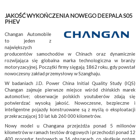
JAKOŚĆ WYKOŃCZENIA NOWEGO DEEPALA S05
PHEV
Changan Automobile
to jeden z
największych
producentów samochodów w Chinach oraz dynamicznie
rozwijająca się globalna marka technologiczna w branży
motoryzacyjnej. Początki firmy sięgają 1862 roku, gdy powstał
nowoczesny zakład przemysłowy w Szanghaju.
W badaniach J.D. Power China Initial Quality Study (IQS)
Changan zajmuje pierwsze miejsce wśród chińskich marek
automotive; obserwacje polskich youtuberów zdają się
potwierdzać wysoką jakość. Nowoczesne, bezpieczne i
inteligentne pojazdy konstruowane są z myślą o eksploatacji
przekraczającej 10 lat lub 260 000 kilometrów.
Nowy model u Changana przejeżdża ponad 5 milionów
kilometrów w ramach testów drogowych i przechodzi ponad 12
400 procedur testowych w 16 obszarach, co skutkuje potem