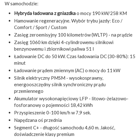
W samochodzie:
Hybryda ładowana z gniazdka
o mocy 190 kW/258 KM
Hamowanie regeneracyjne. Wybór trybu jazdy: Eco /
Comfort / Sport / Custom
Zasięg zeroemisyjny 100 kilometrów (WLTP) - na prądzie
Zasięg 1060 km dzięki 4-cylindrowemu silnikowi
benzynowemu i zbiornikowi paliwa 51 l
Ładowanie DC do 50 kW. Czas ładowania DC (30-80%): 15
minut
Ładowanie prądem zmiennym (AC) o mocy do 11 kW
Silnik elektryczny PMSM - wysokosprawny,
energooszczędny silnik synchroniczny prądu
przemiennego
Akumulator wysokonapięciowy LFP - litowo-żelazowo-
fosforanowy o pojemności 18,42 kWh
Przyspieszenie 0-100 km/h w 7,9 sek.
Napędzana oś przednia
Segment C+ - długość samochodu 4,60 m. Jakość,
doświadczenie klasy premium