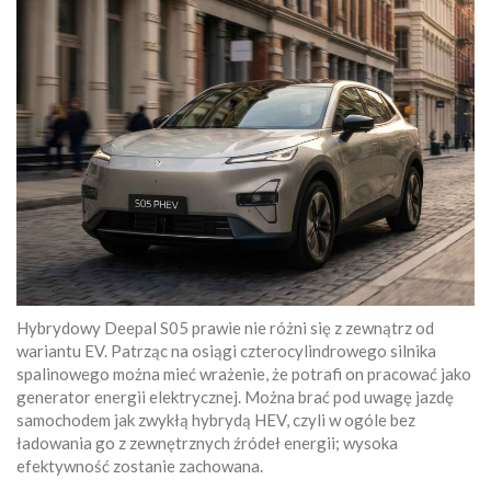
Hybrydowy Deepal S05 prawie nie różni się z zewnątrz od
wariantu EV. Patrząc na osiągi czterocylindrowego silnika
spalinowego można mieć wrażenie, że potrafi on pracować jako
generator energii elektrycznej. Można brać pod uwagę jazdę
samochodem jak zwykłą hybrydą HEV, czyli w ogóle bez
ładowania go z zewnętrznych źródeł energii; wysoka
efektywność zostanie zachowana.