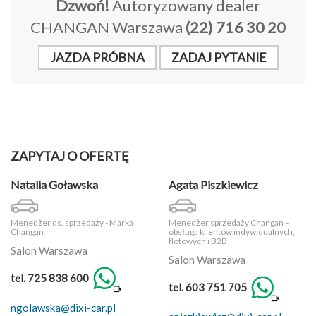
Dzwoń!
Autoryzowany dealer
CHANGAN Warszawa
(22) 716 30 20
JAZDA PRÓBNA
ZADAJ PYTANIE
ZAPYTAJ O OFERTĘ
Natalia Goławska
Agata Piszkiewicz
Menedżer ds. sprzedaży - Marka
Menedżer sprzedaży Changan –
Changan
obsługa klientów indywidualnych,
flotowych i B2B
Salon Warszawa
Salon Warszawa
tel. 725 838 600
tel. 603 751 705
ngolawska@dixi-car.pl