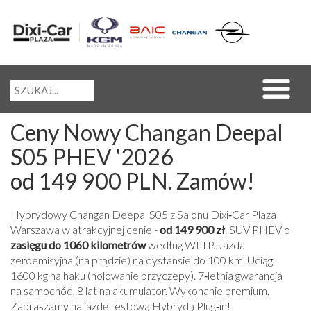
Ceny Nowy Changan Deepal
S05 PHEV '2026
od 149 900 PLN. Zamów!
Hybrydowy Changan Deepal S05 z Salonu Dixi‑Car Plaza
Warszawa w atrakcyjnej cenie -
od 149 900 zł
. SUV PHEV o
zasięgu do 1060 kilometrów
według WLTP. Jazda
zeroemisyjna (na prądzie) na dystansie do 100 km. Uciąg
1600 kg na haku (holowanie przyczepy). 7‑letnia gwarancja
na samochód, 8 lat na akumulator. Wykonanie premium.
Zapraszamy na jazdę testową Hybrydą Plug‑in!