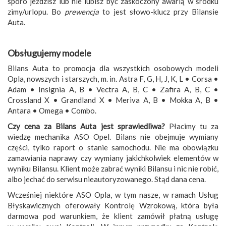
sporo jeździsz lub nie lubisz być zaskoczony awarią w środku
zimy/urlopu. Bo
prewencja
to jest słowo-klucz przy Bilansie
Auta.
Obsługujemy modele
Bilans Auta to promocja dla wszystkich osobowych modeli
Opla, nowszych i starszych, m. in. Astra F, G, H, J, K, L • Corsa •
Adam • Insignia A, B • Vectra A, B, C • Zafira A, B, C •
Crossland X • Grandland X • Meriva A, B • Mokka A, B •
Antara • Omega • Combo.
Czy cena za Bilans Auta jest sprawiedliwa?
Płacimy tu za
wiedzę mechanika ASO Opel. Bilans nie obejmuje wymiany
części, tylko raport o stanie samochodu. Nie ma obowiązku
zamawiania naprawy czy wymiany jakichkolwiek elementów w
wyniku Bilansu. Klient może zabrać wyniki Bilansu i nic nie robić,
albo jechać do serwisu nieautoryzowanego. Stąd dana cena.
Wcześniej niektóre ASO Opla, w tym nasze, w ramach Usług
Błyskawicznych oferowały Kontrolę Wzrokową, która była
darmowa pod warunkiem, że klient zamówił płatną usługę