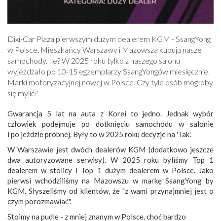
Dixi-Car Plaza pierwszym dużym dealerem KGM - SsangYong
w Polsce. Mieszkańcy Warszawy i Mazowsza kupują nasze
samochody. Ile? W 2025 roku tylko z naszego salonu
wyjeżdżało po 10-15 egzemplarzy SsangYongów miesięcznie.
Marki motoryzacyjnej nowej w Polsce. Czy tyle osób mogłoby
się mylić?
Gwarancja 5 lat na auta z Korei to jedno. Jednak wybór
człowiek podejmuje po dotknięciu samochodu w salonie
i po jeździe próbnej. Były to w 2025 roku decyzje na 'Tak'.
W Warszawie jest dwóch dealerów KGM (dodatkowo jeszcze
dwa autoryzowane serwisy). W 2025 roku byliśmy Top 1
dealerem w stolicy i Top 1 dużym dealerem w Polsce. Jako
pierwsi wchodziliśmy na Mazowszu w markę SsangYong by
KGM. Słyszeliśmy od klientów, że "z wami przynajmniej jest o
czym porozmawiać".
Stoimy na pudle - z mniej znanym w Polsce, choć bardzo