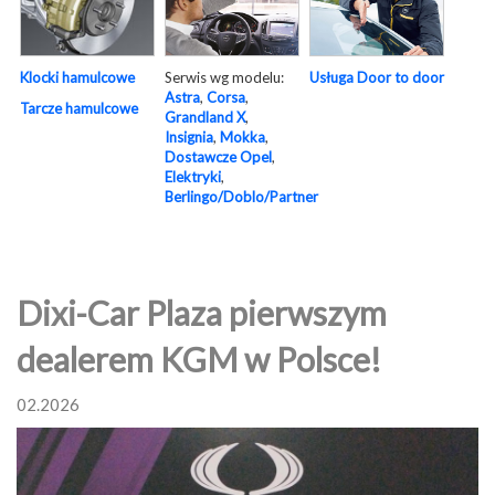
Serwis wg modelu:
Usługa Door to door
Klocki hamulcowe
Astra
,
Corsa
,
Tarcze hamulcowe
Grandland X
,
Insignia
,
Mokka
,
Dostawcze Opel
,
Elektryki
,
Berlingo/Doblo/Partner
Dixi-Car Plaza pierwszym
dealerem KGM w Polsce!
02.2026