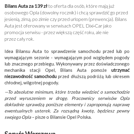
Bilans Auta za 139 zł
to oferta dla osób, które mają już
osobowego Opla (dowolny rocznik) i chcą sprawdzić go przed
jesienią, zimą, po zimie czy przed urlopem (prewencja). Bilans
Auta jest oferowany w serwisach OPEL Dixi‑Car jako
promocja serwisu - przez większą część roku, ale nie
przez cały rok.
Idea Bilansu Auta to sprawdzenie samochodu przed lub po
wymagającym sezonie - wymagającym pod względem pogody
lub znacznego przebiegu. Wykonywany przez doświadczonego
mechanika stacji Opel, Bilans Auta pomoże
utrzymać
niezawodność samochodu
przed dłuższą podróżą lub okresem
chłodnej, wilgotnej pogody.
—To absolutne minimum, które trzeba wiedzieć o samochodzie
przed wyruszeniem w drogę. Pracownicy serwisów Opla
dokładnie sprawdzą poniższe elementy i zaproponują naprawę
ewentualnych usterek. Za rozsądną kwotę, będziesz pewny
swojego Opla
– pisze o Bilansie Opel Polska.