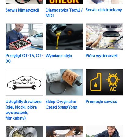
Serwis elektroniczny
Serwis klimatyzacji
Diagnostyka Tech2 /
MDI
Pióra wycieraczek
Przegląd OT-15, OT-
Wymiana oleju
30
Usługi Błyskawiczne
Sklep Oryginalne
Promocje serwisu
(olej, klocki, pióra
Części SsangYong
wycieraczek,
filtr kabiny)