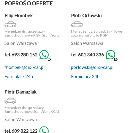
POPROŚ O OFERTĘ
Filip Hombek
Piotr Orłowski
Menedżer ds. sprzedaży -
Menedżer ds. sprzedaży - Nowe
Samochody nowe KGM SsangYong
auta SsangYong by KGM
Salon Warszawa
Salon Warszawa
tel. 693 280 152
tel. 601 340 336
fhombek@dixi-car.pl
porlowski@dixi-car.pl
Formularz 24h
Formularz 24h
Piotr Damaziak
Menedżer ds. sprzedaży -
Samochody nowe SsangYong KGM
Salon Warszawa
tel. 609 822 122