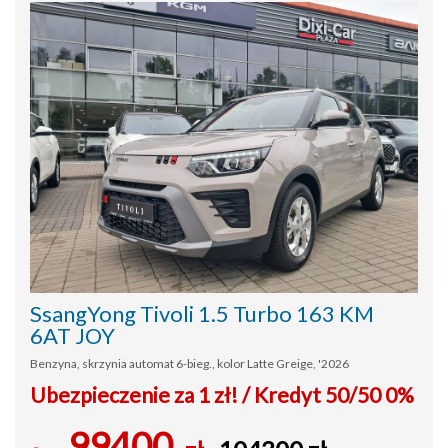
SsangYong Tivoli 1.5 Turbo 163 KM
6AT JOY
Benzyna, skrzynia automat 6-bieg., kolor Latte Greige, '2026
Ubezpieczenie za 1 zł! / Kredyt 50/50 0%
99400