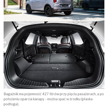
Bagażnik ma pojemność 427 litrów przy pięciu pasażerach, a po
położeniu oparcia kanapy - można spać w środku (płaska
podłoga).