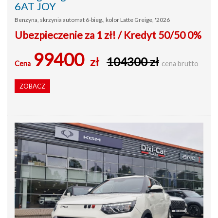
6AT JOY
Benzyna, skrzynia automat 6-bieg., kolor Latte Greige, '2026
Ubezpieczenie za 1 zł! / Kredyt 50/50 0%
99400
zł
104300 zł
Cena
cena brutto
ZOBACZ