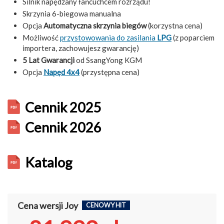
Silnik napędzany łańcuchcem rozrządu!
Skrzynia 6-biegowa manualna
Opcja
Automatyczna skrzynia biegów
(korzystna cena)
Możliwość
przystowowania do zasilania
LPG
(z poparciem
importera, zachowujesz gwarancję)
5 Lat Gwarancji
od SsangYong KGM
Opcja
Napęd 4x4
(przystępna cena)
Cennik 2025
Cennik 2026
Katalog
Cena wersji Joy
CENOWY HIT