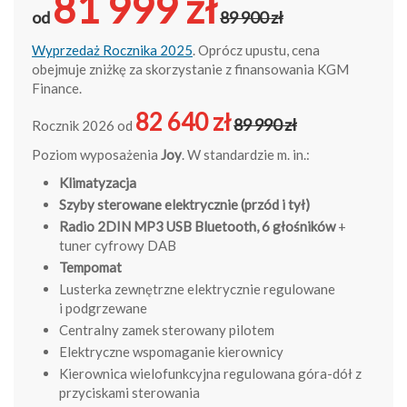
81 999 zł
od
89 900 zł
Wyprzedaż Rocznika 2025
. Oprócz upustu, cena
obejmuje zniżkę za skorzystanie z finansowania KGM
Finance.
82 640 zł
89 990 zł
Rocznik 2026 od
Poziom wyposażenia
Joy
. W standardzie m. in.:
Klimatyzacja
S
zyby sterowane elektrycznie (przód i tył)
Radio 2DIN MP3 USB Bluetooth, 6 głośników
+
tuner cyfrowy DAB
Tempomat
Lusterka zewnętrzne elektrycznie regulowane
i podgrzewane
Centralny zamek sterowany pilotem
Elektryczne wspomaganie kierownicy
Kierownica wielofunkcyjna regulowana góra-dół z
przyciskami sterowania