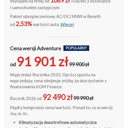
1089 zł
Wynajem na firmę od
+vat/mc z Assistance
i samochodem zastępczym
Pakiet ubezpieczeniowy AC/OC/NNW w Benefii
2,53%
od
wartości auta.
Więcej
Cena wersji Adventure
POPULARNY
91 901 zł
od
99 900 zł
Wyprzedaż Rocznika 2025. Oprócz upustu na
wyprzedaży, cena obejmuje zniżkę za skorzystanie z
finansowania KGM Finance.
92 490 zł
99 990 zł
Rocznik 2026 od
Mądry kompromis cena/wartość. Ponad to, co w wersji
Joy, m. in.:
Klimatyzacja dwustrefowa automatyczna