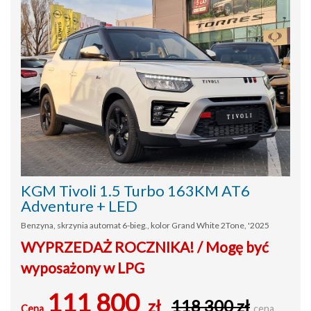
KGM Tivoli 1.5 Turbo 163KM AT6
Adventure + LED
Benzyna, skrzynia automat 6-bieg., kolor Grand White 2Tone, '2025
WYPRZEDAŻ ROCZNIKA! / Mogę być
wyposażony w LPG
111 800
zł
118 300 zł
Cena
cena