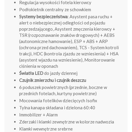
Regulacja wysokości fotela kierowcy
Podłokietnik centralny ze schowkiem
Systemy bezpieczeństwa
: Asystent pasa ruchu +
alert o niebezpiecznej odległości od pojazdu
poprzedzającego, Asystent zmęczenia kierowcy +
TSR (rozpoznawanie znaków drogowych) + AEBS
(autonomiczne hamowanie), ESP + ABS + ARP
(ochrona przed dachowaniem), TCS - System kotroli
trakcji, HDC (kontrola zjazdu ze wzniesienia) + HSA
(asystent wjazdu na wzniesienie), Monitorowanie
ciśnienia w oponach
Światła LED
do jazdy dziennej
Czujnik zmierzchu i czujnik deszczu
6 poduszek powietrznych (przednie, boczne w
przednich fotelach, kurtyny powietrzne)
Mocowania fotelików dziecięcych Isofix
Tylna kanapa składana i dzielona 60:40
Immobilizer + Alarm
Zderzaki i klamki zewnętrzne w kolorze nadwozia
Klamki wewnętrzne srebrne