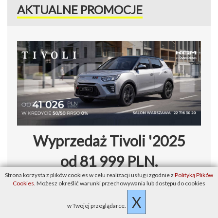
AKTUALNE PROMOCJE
Wyprzedaż Tivoli '2025
od 81 999 PLN.
Strona korzysta z plików cookies w celu realizacji usług i zgodnie z
Polityką Plików
Dostępny Kredyt 50/50
Cookies
. Możesz określić warunki przechowywania lub dostępu do cookies
X
Prawdziwe 0%.
w Twojej przeglądarce.