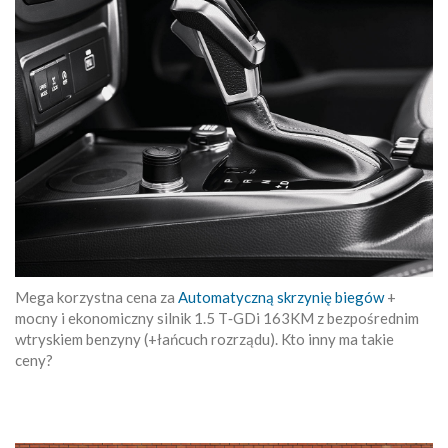
Mega korzystna cena za
Automatyczną skrzynię biegów
+
mocny i ekonomiczny silnik 1.5 T‑GDi 163KM z bezpośrednim
wtryskiem benzyny (+łańcuch rozrządu). Kto inny ma takie
ceny?