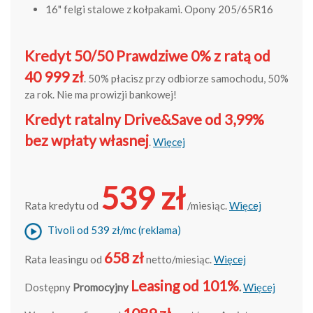
16" felgi stalowe z kołpakami. Opony 205/65R16
Kredyt 50/50 Prawdziwe 0% z ratą od
40 999 zł
. 50% płacisz przy odbiorze samochodu, 50%
za rok. Nie ma prowizji bankowej!
Kredyt ratalny Drive&Save od 3,99%
bez wpłaty własnej
.
Więcej
539 zł
Rata kredytu od
/miesiąc.
Więcej
Tivoli od 539 zł/mc (reklama)
658 zł
Rata leasingu od
netto/miesiąc.
Więcej
Leasing od 101%
Dostępny
Promocyjny
.
Więcej