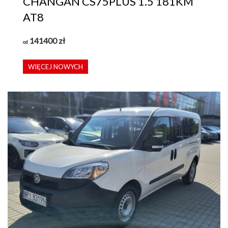
CHANGAN CS75PLUS 1.5 181KM
AT8
141400
zł
od
WIĘCEJ NOWYCH