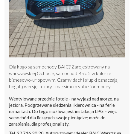
Dla kogo są samochody BAIC? Zarejestrowany na
warszawskiej Ochocie, samochód Baic 5 w kolorze
biznesowo-urlopowym. Czarny dach i słupki oznaczają
bogatą wersję Luxury - maksimum value for money.
Wentylowane przednie fotele - na wyjazd nad morze, na
jeziora. Podgrzewane siedzenia i kierownica - na ferie
na nartach. Do tego możliwa jest instalacja LPG – więc
samochód dla liczących swoje pieniądze; może do
zarabiania, dla profesjonalisty.
Tel. 22 716 30 20. Autoryzowany dealer BAIC Warszawa.