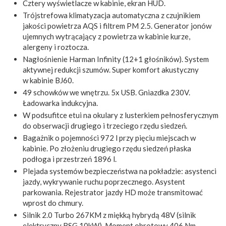
Cztery wyświetlacze w kabinie, ekran HUD.
Trójstrefowa klimatyzacja automatyczna z czujnikiem
jakości powietrza AQS i filtrem PM 2.5. Generator jonów
ujemnych wytrącający z powietrza w kabinie kurze,
alergeny i roztocza.
Nagłośnienie Harman Infinity (12+1 głośników). System
aktywnej redukcji szumów. Super komfort akustyczny
w kabinie BJ60.
49 schowków we wnętrzu. 5x USB. Gniazdka 230V.
Ładowarka indukcyjna.
W podsufitce etui na okulary z lusterkiem pełnosferycznym
do obserwacji drugiego i trzeciego rzędu siedzeń.
Bagażnik o pojemności 972 l przy pięciu miejscach w
kabinie. Po złożeniu drugiego rzędu siedzeń płaska
podłoga i przestrzeń 1896 l.
Plejada systemów bezpieczeństwa na pokładzie: asystenci
jazdy, wykrywanie ruchu poprzecznego. Asystent
parkowania. Rejestrator jazdy HD może transmitować
wprost do chmury.
Silnik 2.0 Turbo 267KM z miękką hybrydą 48V (silnik
elektryczny BSG 10kW). Moment obrotowy 406 Nm.