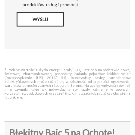
produktów, usług i promocji.
WYŚLIJ
‡
Podane wartości zużycia energii i emisji CO
ustalono na podstawie nowej
2
światowej zharmonizowanej procedury badania pojazdów lekkich WLTP
(Rozporządzenie (UE) 2017/1151). Rzeczywisty zasięg samochodów
zelektryfikowanych może różnić się w zależności od prędkości, ogrzewania,
warunków atmosferycznych i topografii terenu. Na zasięg wpływają również
inne czynniki, takie jak indywidualny styl jazdy, ciśnienie w oponach,
korzystanie z dodatkowych urządzeń (np. klimatyzacji lub radia) czy obciążenie
ładunkiem.
Błękitny Baic 5 na Ochotę!