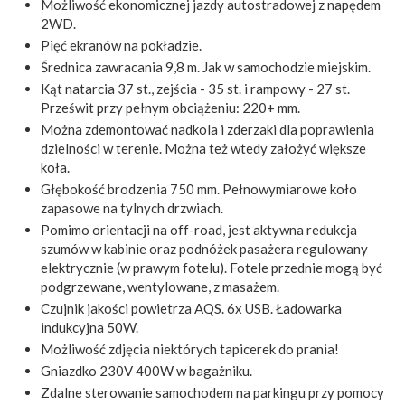
Możliwość ekonomicznej jazdy autostradowej z napędem
2WD.
Pięć ekranów na pokładzie.
Średnica zawracania 9,8 m. Jak w samochodzie miejskim.
Kąt natarcia 37 st., zejścia - 35 st. i rampowy - 27 st.
Prześwit przy pełnym obciążeniu: 220+ mm.
Można zdemontować nadkola i zderzaki dla poprawienia
dzielności w terenie. Można też wtedy założyć większe
koła.
Głębokość brodzenia 750 mm. Pełnowymiarowe koło
zapasowe na tylnych drzwiach.
Pomimo orientacji na off-road, jest aktywna redukcja
szumów w kabinie oraz podnóżek pasażera regulowany
elektrycznie (w prawym fotelu). Fotele przednie mogą być
podgrzewane, wentylowane, z masażem.
Czujnik jakości powietrza AQS. 6x USB. Ładowarka
indukcyjna 50W.
Możliwość zdjęcia niektórych tapicerek do prania!
Gniazdko 230V 400W w bagażniku.
Zdalne sterowanie samochodem na parkingu przy pomocy