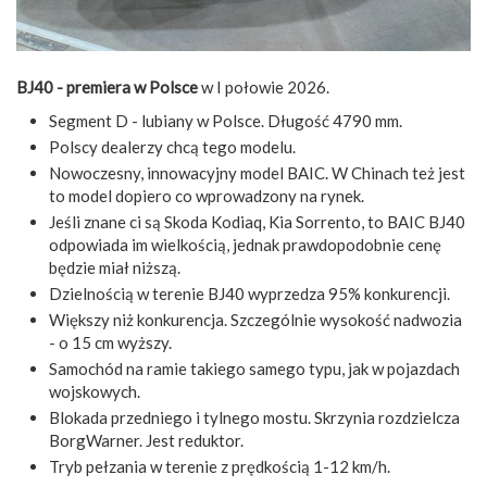
BJ40 - premiera w Polsce
w I połowie 2026.
Segment D - lubiany w Polsce. Długość 4790 mm.
Polscy dealerzy chcą tego modelu.
Nowoczesny, innowacyjny model BAIC. W Chinach też jest
to model dopiero co wprowadzony na rynek.
Jeśli znane ci są Skoda Kodiaq, Kia Sorrento, to BAIC BJ40
odpowiada im wielkością, jednak prawdopodobnie cenę
będzie miał niższą.
Dzielnością w terenie BJ40 wyprzedza 95% konkurencji.
Większy niż konkurencja. Szczególnie wysokość nadwozia
- o 15 cm wyższy.
Samochód na ramie takiego samego typu, jak w pojazdach
wojskowych.
Blokada przedniego i tylnego mostu. Skrzynia rozdzielcza
BorgWarner. Jest reduktor.
Tryb pełzania w terenie z prędkością 1-12 km/h.