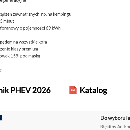
regeneracyjne
ządzeń zewnętrznych, np. na kempingu
5 minut
sforanowy o pojemności 69 kWh
pędem na wszystkie koła
zenie klasy premium
owek 159l pod maską
ę
ik PHEV 2026
Katalog
Do wyboru la
Błękitny Andro