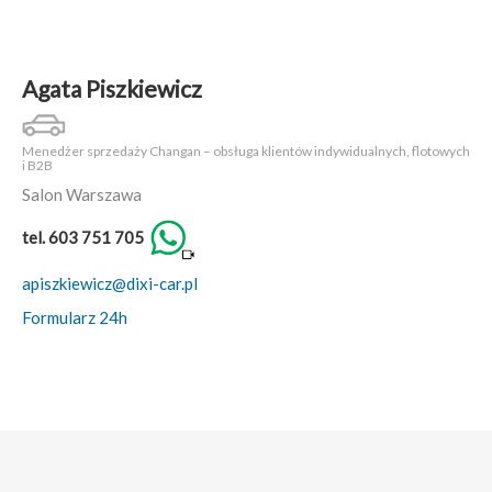
Agata Piszkiewicz
Menedżer sprzedaży Changan – obsługa klientów indywidualnych, flotowych
i B2B
Salon Warszawa
tel. 603 751 705
apiszkiewicz@dixi-car.pl
Formularz 24h