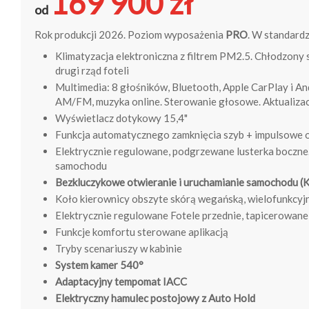
169 900 zł
od
Rok produkcji 2026. Poziom wyposażenia
PRO
. W standardzi
Klimatyzacja elektroniczna z filtrem PM2.5. Chłodzony
drugi rząd foteli
Multimedia: 8 głośników, Bluetooth, Apple CarPlay i A
AM/FM, muzyka online. Sterowanie głosowe. Aktualiza
Wyświetlacz dotykowy 15,4"
Funkcja automatycznego zamknięcia szyb + impulsowe 
Elektrycznie regulowane, podgrzewane lusterka boczne
samochodu
Bezkluczykowe otwieranie i uruchamianie samochodu (K
Koło kierownicy obszyte skórą wegańską, wielofunkcyj
Elektrycznie regulowane Fotele przednie, tapicerowan
Funkcje komfortu sterowane aplikacją
Tryby scenariuszy w kabinie
System kamer 540°
Adaptacyjny tempomat IACC
Elektryczny hamulec postojowy z Auto Hold