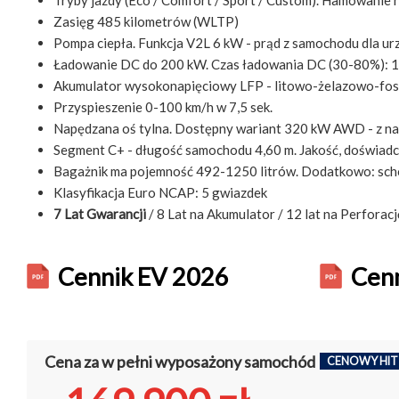
Tryby jazdy (Eco / Comfort / Sport / Custom). Hamowanie 
Zasięg 485 kilometrów (WLTP)
Pompa ciepła. Funkcja V2L 6 kW - prąd z samochodu dla ur
Ładowanie DC do 200 kW. Czas ładowania DC (30-80%): 1
Akumulator wysokonapięciowy LFP - litowo-żelazowo-fo
Przyspieszenie 0-100 km/h w 7,5 sek.
Napędzana oś tylna. Dostępny wariant 320 kW AWD - z na
Segment C+ - długość samochodu 4,60 m. Jakość, doświadc
Bagażnik ma pojemność 492-1250 litrów. Dodatkowo: sch
Klasyfikacja Euro NCAP: 5 gwiazdek
7 Lat Gwarancji
/ 8 Lat na Akumulator / 12 lat na Perforacj
Cennik EV 2026
Cenn
Cena za w pełni wyposażony samochód
CENOWY HIT