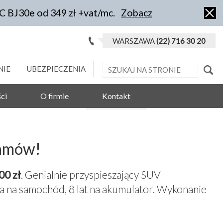
IC BJ30e od 349 zł +vat/mc.
Zobacz
WARSZAWA
(22) 716 30 20
NIE
UBEZPIECZENIA
ci
O firmie
Kontakt
Zamów!
00 zł
. Genialnie przyspieszający SUV
 na samochód, 8 lat na akumulator. Wykonanie