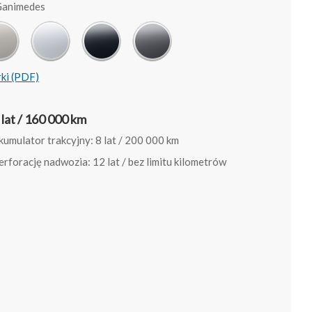
Ganimedes
rki (PDF)
lat / 160 000 km
umulator trakcyjny: 8 lat / 200 000 km
rforację nadwozia: 12 lat / bez limitu kilometrów