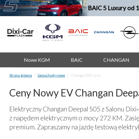
BAIC 5 Luxury od 
Nowe KGM
BAIC
CHANGAN
Strona główna
Samochody nowe
Changan S05, ceny
Ceny Nowy EV Changan Deepa
Elektryczny Changan Deepal S05 z Salonu Dixi‑
z napędem elektrycznym o mocy 272 KM. Zasięg
premium. Zapraszamy na jazdę testową elektry