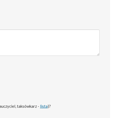
nauczyciel, taksówkarz -
lista
)?