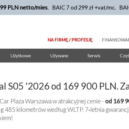
199 PLN netto/mies
. BAIC 7 od 299 zł +vat/mc. BA
NA FIRMĘ / PROFESJĘ
FINANSOWA
Użytkowe
Używane
Serwis
Częś
l S05 '2026 od 169 900 PLN. 
Car Plaza Warszawa w atrakcyjnej cenie -
od 169 9
 485 kilometrów według WLTP. 7‑letnia gwarancja
kiem!