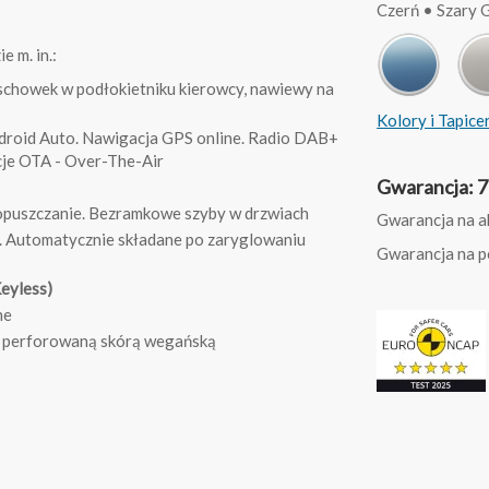
Czerń • Szary 
e m. in.:
 schowek w podłokietniku kierowcy, nawiewy na
Kolory i Tapice
ndroid Auto. Nawigacja GPS online. Radio DAB+
cje OTA - Over-The-Air
Gwarancja: 7 
opuszczanie. Bezramkowe szyby w drzwiach
Gwarancja na ak
. Automatycznie składane po zaryglowaniu
Gwarancja na pe
eyless)
ne
e perforowaną skórą wegańską