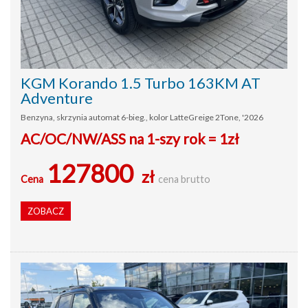
KGM Korando 1.5 Turbo 163KM AT
Adventure
Benzyna, skrzynia automat 6-bieg., kolor LatteGreige 2Tone, '2026
AC/OC/NW/ASS na 1-szy rok = 1zł
127800
zł
Cena
cena brutto
ZOBACZ