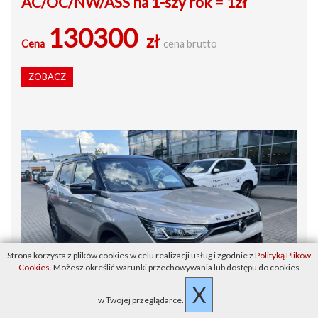
AC/OC/NW/ASS na 1-szy rok = 1zł
130300
zł
Cena
cena brutto
ZOBACZ
Strona korzysta z plików cookies w celu realizacji usług i zgodnie z
Polityką Plików
Cookies
. Możesz określić warunki przechowywania lub dostępu do cookies
X
w Twojej przeglądarce.