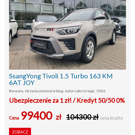
SsangYong Tivoli 1.5 Turbo 163 KM
6AT JOY
Benzyna, skrzynia automat 6-bieg., kolor Latte Greige, '2026
Ubezpieczenie za 1 zł! / Kredyt 50/50 0%
99400
zł
104300 zł
Cena
cena brutto
ZOBACZ