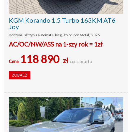
KGM Korando 1.5 Turbo 163KM AT6
Joy
Benzyna, skrzynia automat 6-bieg., kolor Iron Metal, '2026
AC/OC/NW/ASS na 1-szy rok = 1zł
118 890
zł
Cena
cena brutto
ZOBACZ