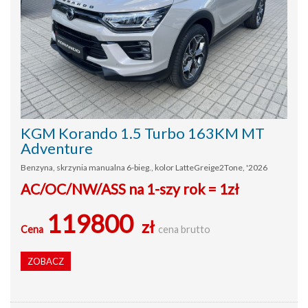
KGM Korando 1.5 Turbo 163KM MT
Adventure
Benzyna, skrzynia manualna 6-bieg., kolor LatteGreige2Tone, '2026
AC/OC/NW/ASS na 1-szy rok = 1zł
119800
zł
Cena
cena brutto
ZOBACZ