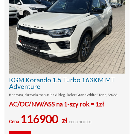
KGM Korando 1.5 Turbo 163KM MT
Adventure
Benzyna, skrzynia manualna 6-bieg., kolor GrandWhite2Tone, '2026
AC/OC/NW/ASS na 1-szy rok = 1zł
116900
zł
Cena
cena brutto