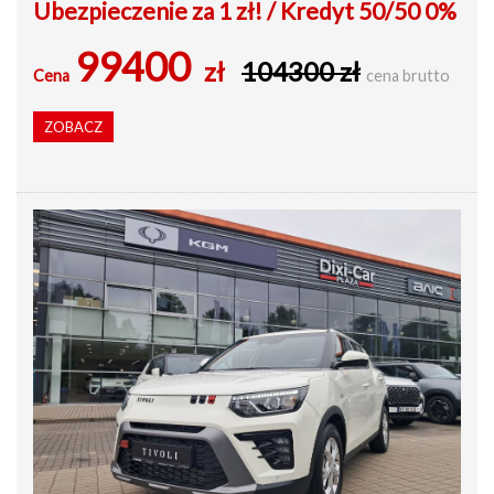
Ubezpieczenie za 1 zł! / Kredyt 50/50 0%
99400
zł
104300 zł
Cena
cena brutto
ZOBACZ