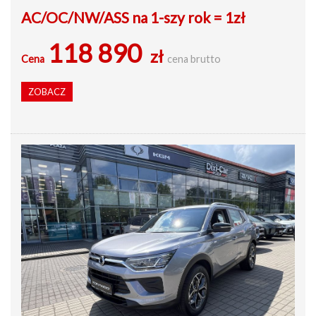
AC/OC/NW/ASS na 1-szy rok = 1zł
118 890
zł
Cena
cena brutto
ZOBACZ