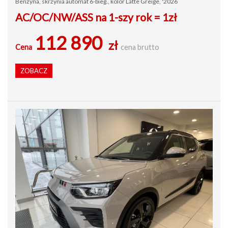
Benzyna, skrzynia automat 6-bieg., kolor Latte Greige, '2026
AC/OC/NW/ASS na 1-szy rok = 1zł
112 890
zł
Cena
cena brutto
ZOBACZ