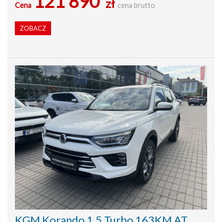
121 890
zł
Cena
cena brutto
ZOBACZ
KGM Korando 1.5 Turbo 163KM AT