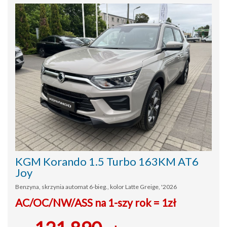
KGM Korando 1.5 Turbo 163KM AT6
Joy
Benzyna, skrzynia automat 6-bieg., kolor Latte Greige, '2026
AC/OC/NW/ASS na 1-szy rok = 1zł