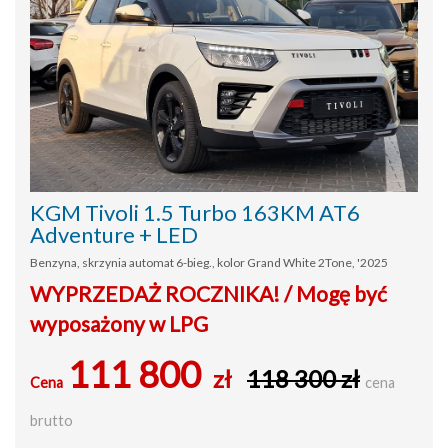
KGM Tivoli 1.5 Turbo 163KM AT6
Adventure + LED
Benzyna, skrzynia automat 6-bieg., kolor Grand White 2Tone, '2025
WYPRZEDAŻ ROCZNIKA! / Mogę być
wyposażony w LPG
111 800
zł
118 300 zł
Cena
cena
brutto