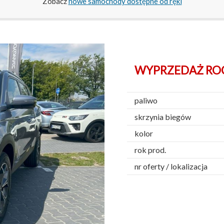
Zobacz
nowe samochody dostępne od ręki
WYPRZEDAŻ ROC
paliwo
skrzynia biegów
kolor
rok prod.
nr oferty / lokalizacja