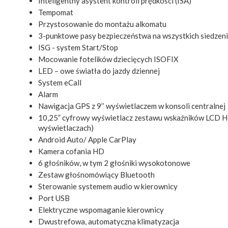
Inteligentny asystent kontroli prędkości (ISA)
Tempomat
Przystosowanie do montażu alkomatu
3-punktowe pasy bezpieczeństwa na wszystkich siedzen
ISG - system Start/Stop
Mocowanie fotelików dziecięcych ISOFIX
LED – owe światła do jazdy dziennej
System eCall
Alarm
Nawigacja GPS z 9’’ wyświetlaczem w konsoli centralnej
10,25” cyfrowy wyświetlacz zestawu wskaźników LCD 
wyświetlaczach)
Android Auto/ Apple CarPlay
Kamera cofania HD
6 głośników, w tym 2 głośniki wysokotonowe
Zestaw głośnomówiący Bluetooth
Sterowanie systemem audio w kierownicy
Port USB
Elektryczne wspomaganie kierownicy
Dwustrefowa, automatyczna klimatyzacja