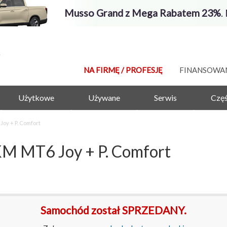
Musso Grand z Mega Rabatem 23%
.
NA FIRMĘ / PROFESJĘ
FINANSOWA
Użytkowe
Używane
Serwis
Częś
oy + P. Comfort
M MT6 Joy + P. Comfort
Samochód został SPRZEDANY.