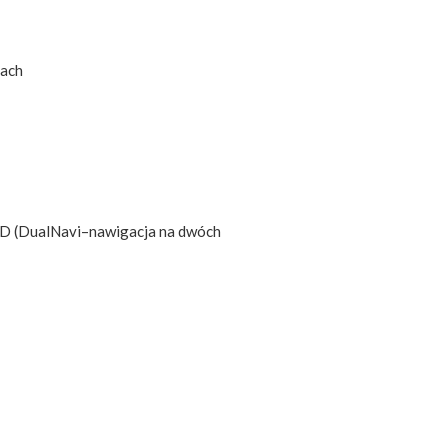
iach
HD (DualNavi–nawigacja na dwóch