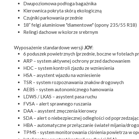
Dwupoziomowa podłoga bagażnika
Kierownica pokryta skórą ekologiczną
Czujniki parkowania przednie
18” felgi aluminiowe "diamentowe" (opony 235/55 R18)
Relingi dachowe w kolorze srebrnym
Wyposażenie standardowe wersji
JOY
:
6 poduszek powietrznych (przednie, boczne w fotelach pr
ARP – system aktywnej ochrony przed dachowaniem
HDC – system kontroli zjazdu ze wzniesienia
HSA – asystent wjazdu na wzniesienie
TSR – system rozpoznawania znaków drogowych
AEBS – system autonomicznego hamowania
LDWS / LKAS – asystent pasa ruchu
FVSA – alert sprawnego ruszania
DAA – asystent zmęczenia kierowcy
SDA – alert o niebezpiecznej odległości od poprzedzają
HBA – automatyczne przełączanie świateł mijania/drog
TPMS - system monitorowania ciśnienia powietrza w o