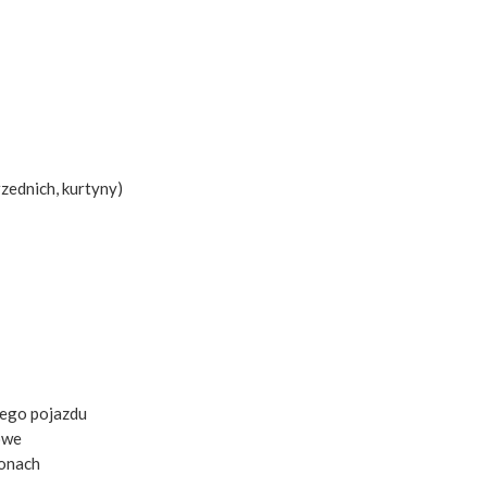
zednich, kurtyny)
cego pojazdu
owe
ponach