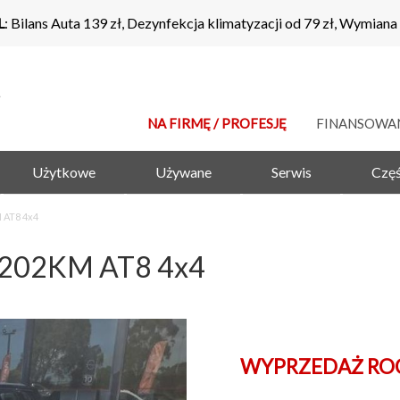
L
: Bilans Auta 139 zł, Dezynfekcja klimatyzacji od 79 zł, Wymiana
NA FIRMĘ / PROFESJĘ
FINANSOWA
Użytkowe
Używane
Serwis
Częś
 AT8 4x4
 202KM AT8 4x4
WYPRZEDAŻ RO