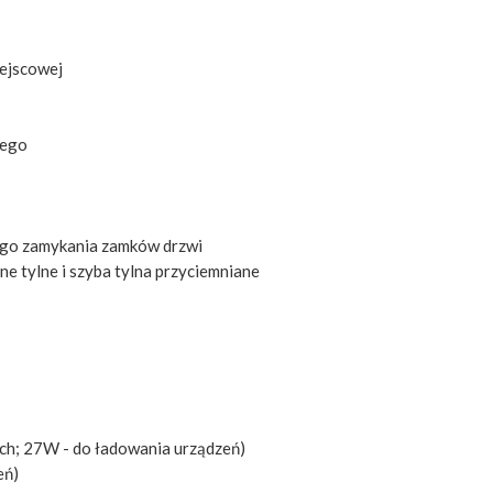
iejscowej
wego
ego zamykania zamków drzwi
ne tylne i szyba tylna przyciemniane
ych; 27W - do ładowania urządzeń)
eń)