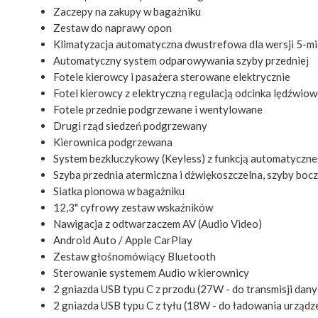
Zaczepy na zakupy w bagażniku
Zestaw do naprawy opon
Klimatyzacja automatyczna dwustrefowa dla wersji 5-m
Automatyczny system odparowywania szyby przedniej
Fotele kierowcy i pasażera sterowane elektrycznie
Fotel kierowcy z elektryczną regulacją odcinka lędźwio
Fotele przednie podgrzewane i wentylowane
Drugi rząd siedzeń podgrzewany
Kierownica podgrzewana
System bezkluczykowy (Keyless) z funkcją automatyczn
Szyba przednia atermiczna i dżwiękoszczelna, szyby bocz
Siatka pionowa w bagażniku
12,3" cyfrowy zestaw wskaźników
Nawigacja z odtwarzaczem AV (Audio Video)
Android Auto / Apple CarPlay
Zestaw głośnomówiący Bluetooth
Sterowanie systemem Audio w kierownicy
2 gniazda USB typu C z przodu (27W - do transmisji dan
2 gniazda USB typu C z tyłu (18W - do ładowania urządz