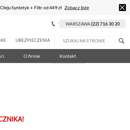
 Oleju Syntetyk + Filtr od 449 zł
Zobacz listę
WARSZAWA
(22) 716 30 20
NIE
UBEZPIECZENIA
ci
O firmie
Kontakt
CZNIKA!