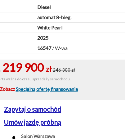
Diesel
automat 8-bieg.
White Pearl
2025
16547
/ W‑wa
219 900
zł
a
246 300 zł
rta ważna do czasu sprzedaży samochodu.
Zobacz
Specjalną ofertę finansowania
Zapytaj o samochód
Umów jazdę próbną
Salon Warszawa