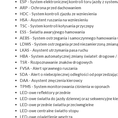
ESP - System elektronicznej kontroli toru jazdy z system
ARP - Ochrona przed dachowaniem
HDC - System kontroli zjazdu ze wzniesienia
HSA - Asystent ruszania na wzniesieniu
TSC - System kontroli kołysania przyczepy
ESS - Światła awaryjnego hamowania
AEBS - System ostrzegania i samoczynnego hamowania w 
LDWS - System ostrzegania przed niezamierzoną zmianą
LKAS - Asystent utrzymania pasa ruchu
HBA - System automatycznej zmiany świateł: drogowe / 
TSR - Rozpoznawanie znaków drogowych
FVSA - Alert sprawnego ruszania
SDA - Alert o niebezpiecznej odległości od poprzedzają
DAA - Asystent zmęczenia kierowcy
TPMS - System monitorowania ciśnienia w oponach
LED-owe reflektory przednie
LED-owe światła do jazdy dziennej oraz sekwencyjne ki
LED-owe przednie światła przeciwmgielne
LED-owe centralne światło stopu
LED-owe oświetlenie wnętrza