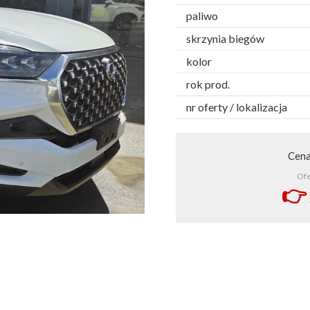
paliwo
skrzynia biegów
kolor
rok prod.
nr oferty / lokalizacja
Cen
Ofe
👉