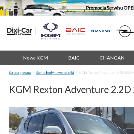
Promocja Serwisu OPE
Nowe KGM
BAIC
CHANGAN
Strona główna
Samochody nowe od ręki
KGM Rexton Adventure 2.2D 202KM
KGM Rexton Adventure 2.2D