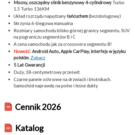
Mocny, oszczędny silnik benzynowy 4‑cylindrowy
Turbo
1.5 Turbo 136KM
Układ rozrządu napędzany
łańcuchem
(bezobsługowy)
Skrzynia 6-biegowa manualna
Rozmiary samochodu blisko górnej granicy segmentu. SUV
na pograniczu segmentów B i C
A cena samochodu jak za crossovera segmentu B!
Nowość
:
Android Auto, Apple CarPlay, interfejs w języku
polskim
.
Zobacz
5 Lat Gwarancji
Duży, 18-centymetrowy prześwit
Czarne panele ochronne na drzwiach i błotnikach.
Samochód naprawdę na polne i leśne dukty
Cennik 2026
Katalog