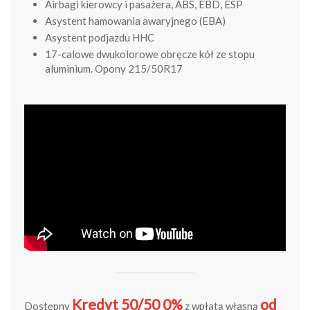
Airbagi kierowcy i pasażera, ABS, EBD, ESP
Asystent hamowania awaryjnego (EBA)
Asystent podjazdu HHC
17-calowe dwukolorowe obręcze kół ze stopu
aluminium. Opony 215/50R17
Kredyt 50/50 0%
od
Dostępny
z wpłatą własną