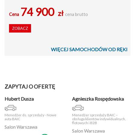
74 900
zł
Cena
cena brutto
ZOBACZ
WIĘCEJ SAMOCHODÓW OD RĘKI
ZAPYTAJ O OFERTĘ
Hubert Dusza
Agnieszka Rospędowska
Menedżer ds. sprzedaży - Nowe
Menedżer sprzedaży BAIC –
auta BAIC
obsługa klientów indywidualnych,
flotowych i B2B
Salon Warszawa
Salon Warszawa