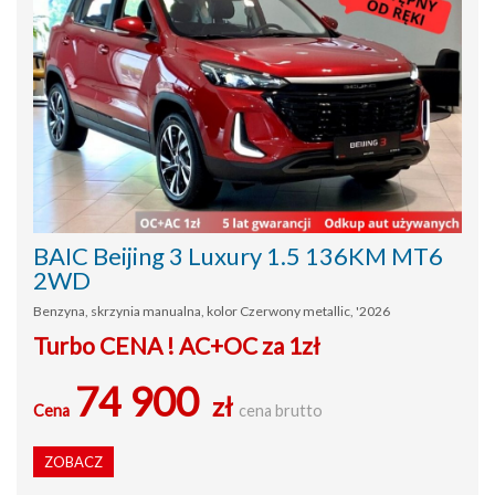
BAIC Beijing 3 Luxury 1.5 136KM MT6
2WD
Benzyna, skrzynia manualna, kolor Czerwony metallic, '2026
Turbo CENA ! AC+OC za 1zł
74 900
zł
Cena
cena brutto
ZOBACZ