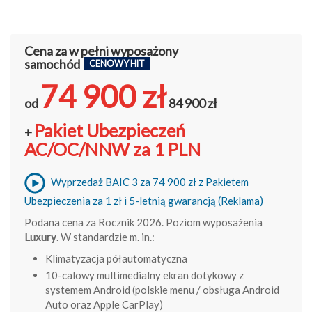
Cena za w pełni wyposażony
samochód
CENOWY HIT
74 900 zł
od
84 900 zł
Pakiet Ubezpieczeń
+
AC/OC/NNW za 1 PLN
Wyprzedaż BAIC 3 za 74 900 zł z Pakietem
Ubezpieczenia za 1 zł i 5-letnią gwarancją (Reklama)
Podana cena za Rocznik 2026. Poziom wyposażenia
Luxury
. W standardzie m. in.:
Klimatyzacja półautomatyczna
10-calowy multimedialny ekran dotykowy z
systemem Android (polskie menu / obsługa Android
Auto oraz Apple CarPlay)