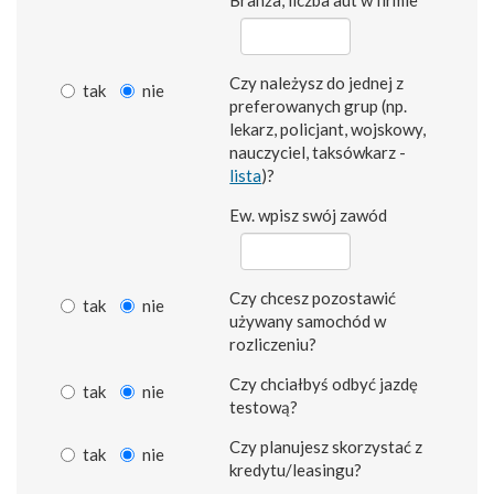
Branża, liczba aut w firmie
Czy należysz do jednej z
tak
nie
preferowanych grup (np.
lekarz, policjant, wojskowy,
nauczyciel, taksówkarz -
lista
)?
Ew. wpisz swój zawód
Czy chcesz pozostawić
tak
nie
używany samochód w
rozliczeniu?
Czy chciałbyś odbyć jazdę
tak
nie
testową?
Czy planujesz skorzystać z
tak
nie
kredytu/leasingu?