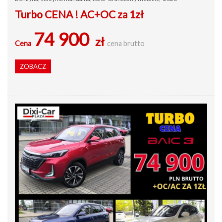
Turbo CENA ! AC+OC za 1zł
74 900
zł
Cena
cena brutto
ZOBACZ