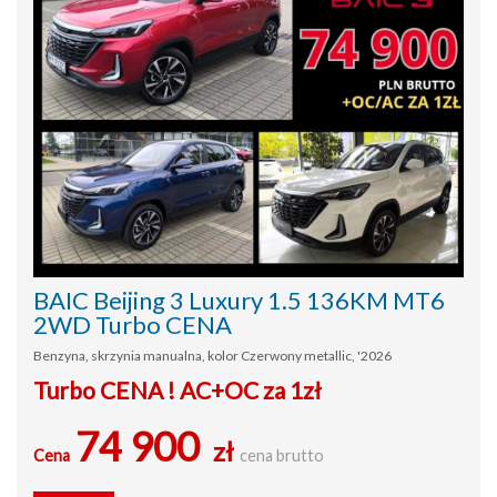
BAIC Beijing 3 Luxury 1.5 136KM MT6
2WD Turbo CENA
Benzyna, skrzynia manualna, kolor Czerwony metallic, '2026
Turbo CENA ! AC+OC za 1zł
74 900
zł
Cena
cena brutto