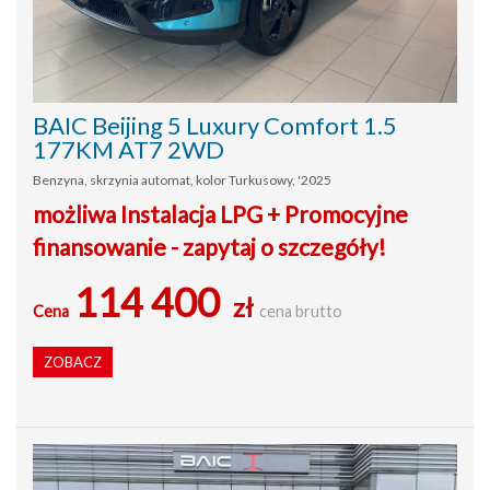
BAIC Beijing 5 Luxury Comfort 1.5
177KM AT7 2WD
Benzyna, skrzynia automat, kolor Turkusowy, '2025
możliwa Instalacja LPG + Promocyjne
finansowanie - zapytaj o szczegóły!
114 400
zł
Cena
cena brutto
ZOBACZ