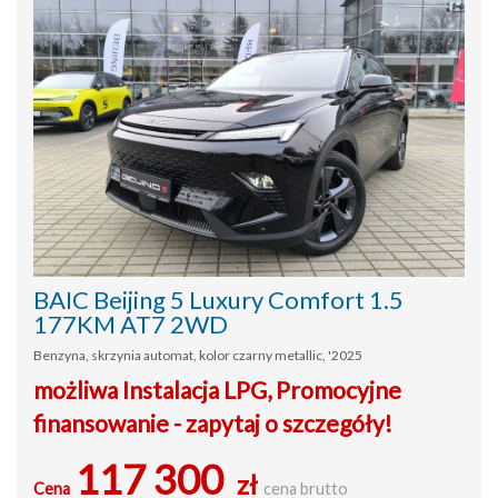
BAIC Beijing 5 Luxury Comfort 1.5
177KM AT7 2WD
Benzyna, skrzynia automat, kolor czarny metallic, '2025
możliwa Instalacja LPG, Promocyjne
finansowanie - zapytaj o szczegóły!
117 300
zł
Cena
cena brutto