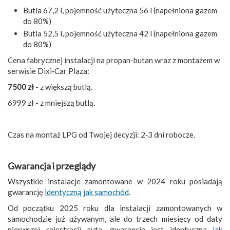
Butla 67,2 l, pojemność użyteczna 56 l (napełniona gazem
do 80%)
Butla 52,5 l, pojemność użyteczna 42 l (napełniona gazem
do 80%)
Cena fabrycznej instalacji na propan-butan wraz z montażem w
serwisie Dixi‑Car Plaza:
7500 zł
- z większą butlą.
6999 zł - z mniejszą butlą.
Czas na montaż LPG od Twojej decyzji: 2‑3 dni robocze.
Gwarancja i przeglądy
Wszystkie instalacje zamontowane w 2024 roku posiadają
gwarancję
identyczną jak samochód
.
Od początku 2025 roku dla instalacji zamontowanych w
samochodzie już używanym, ale do trzech miesięcy od daty
pierwszej rejestracji auta, gwarancja jest identyczna
jak