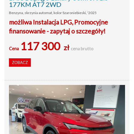
177KM AT7 2WD
Benzyna, skrzynia automat, kolor Szaroniebieski, '2025
możliwa Instalacja LPG, Promocyjne
finansowanie - zapytaj o szczegóły!
117 300
zł
Cena
cena brutto
ZOBACZ