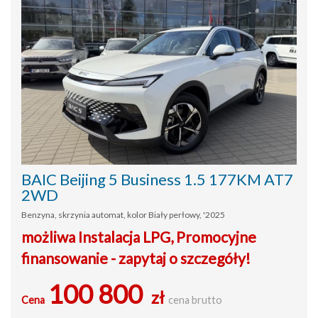
BAIC Beijing 5 Business 1.5 177KM AT7
2WD
Benzyna, skrzynia automat, kolor Biały perłowy, '2025
możliwa Instalacja LPG, Promocyjne
finansowanie - zapytaj o szczegóły!
100 800
zł
Cena
cena brutto