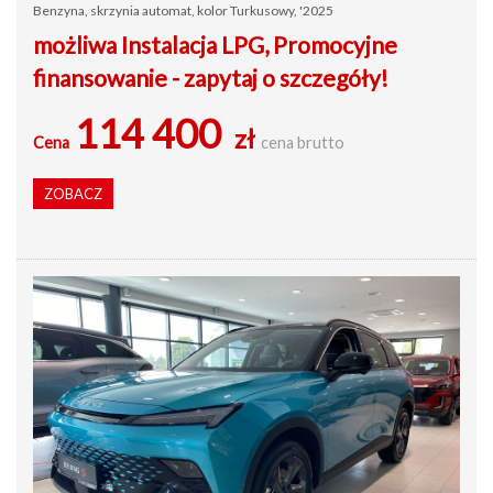
Benzyna, skrzynia automat, kolor Turkusowy, '2025
możliwa Instalacja LPG, Promocyjne
finansowanie - zapytaj o szczegóły!
114 400
zł
Cena
cena brutto
ZOBACZ