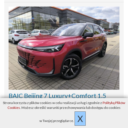
BAIC Beijing 7 Luxury+Comfort 1.5
177KM AT7 2WD
Strona korzysta z plików cookies w celu realizacji usług i zgodnie z
Polityką Plików
Cookies
. Możesz określić warunki przechowywania lub dostępu do cookies
Benzyna, skrzynia manualna, kolor Czerwony metallic, '2025
X
139 900
w Twojej przeglądarce.
zł
Cena
cena brutto