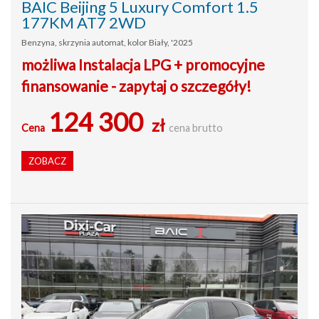
BAIC Beijing 5 Luxury Comfort 1.5
177KM AT7 2WD
Benzyna, skrzynia automat, kolor Biały, '2025
możliwa Instalacja LPG + promocyjne
finansowanie - zapytaj o szczegóły!
124 300
zł
Cena
cena brutto
ZOBACZ