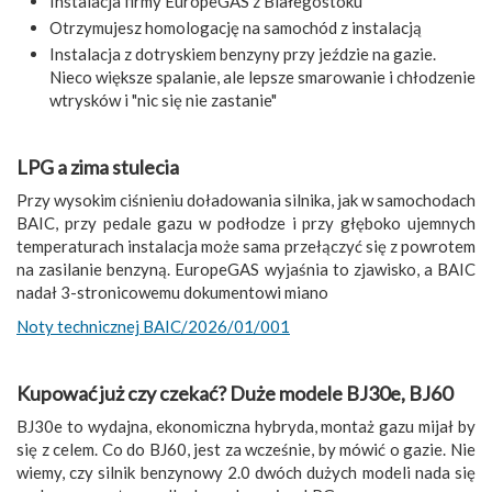
Instalacja firmy EuropeGAS z Białegostoku
Otrzymujesz homologację na samochód z instalacją
Instalacja z dotryskiem benzyny przy jeździe na gazie.
Nieco większe spalanie, ale lepsze smarowanie i chłodzenie
wtrysków i "nic się nie zastanie"
LPG a zima stulecia
Przy wysokim ciśnieniu doładowania silnika, jak w samochodach
BAIC, przy pedale gazu w podłodze i przy głęboko ujemnych
temperaturach instalacja może sama przełączyć się z powrotem
na zasilanie benzyną. EuropeGAS wyjaśnia to zjawisko, a BAIC
nadał 3-stronicowemu dokumentowi miano
Noty technicznej BAIC/2026/01/001
Kupować już czy czekać? Duże modele BJ30e, BJ60
BJ30e to wydajna, ekonomiczna hybryda, montaż gazu mijał by
się z celem. Co do BJ60, jest za wcześnie, by mówić o gazie. Nie
wiemy, czy silnik benzynowy 2.0 dwóch dużych modeli nada się