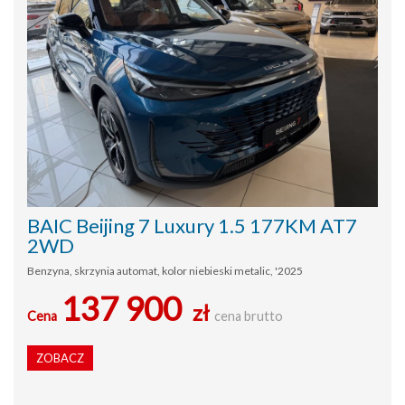
BAIC Beijing 7 Luxury 1.5 177KM AT7
2WD
Benzyna, skrzynia automat, kolor niebieski metalic, '2025
137 900
zł
Cena
cena brutto
ZOBACZ