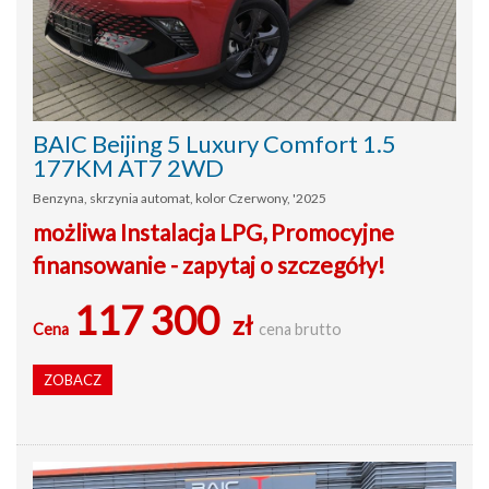
BAIC Beijing 5 Luxury Comfort 1.5
177KM AT7 2WD
Benzyna, skrzynia automat, kolor Czerwony, '2025
możliwa Instalacja LPG, Promocyjne
finansowanie - zapytaj o szczegóły!
117 300
zł
Cena
cena brutto
ZOBACZ