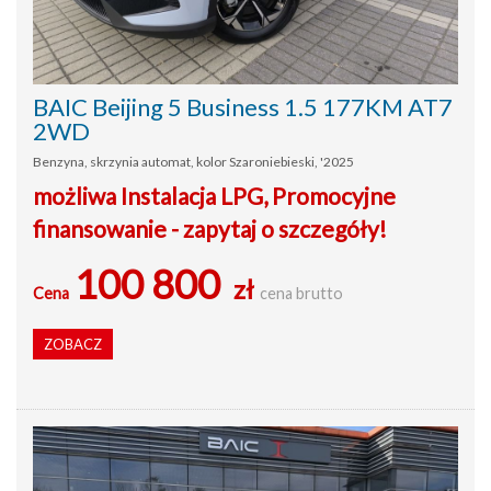
BAIC Beijing 5 Business 1.5 177KM AT7
2WD
Benzyna, skrzynia automat, kolor Szaroniebieski, '2025
możliwa Instalacja LPG, Promocyjne
finansowanie - zapytaj o szczegóły!
100 800
zł
Cena
cena brutto
ZOBACZ