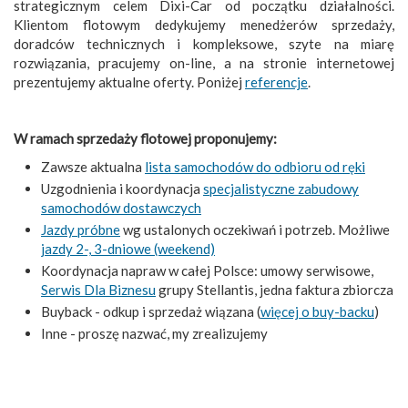
strategicznym celem Dixi-Car od początku działalności.
Klientom flotowym dedykujemy menedżerów sprzedaży,
doradców technicznych i kompleksowe, szyte na miarę
rozwiązania, pracujemy on-line, a na stronie internetowej
prezentujemy aktualne oferty. Poniżej
referencje
.
W ramach sprzedaży flotowej proponujemy:
Zawsze aktualna
lista samochodów do odbioru od ręki
Uzgodnienia i koordynacja
specjalistyczne zabudowy
samochodów dostawczych
Jazdy próbne
wg ustalonych oczekiwań i potrzeb. Możliwe
jazdy 2-, 3-dniowe (weekend)
Koordynacja napraw w całej Polsce: umowy serwisowe,
Serwis Dla Biznesu
grupy Stellantis, jedna faktura zbiorcza
Buyback - odkup i sprzedaż wiązana (
więcej o buy-backu
)
Inne - proszę nazwać, my zrealizujemy