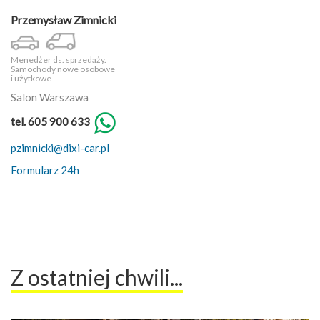
Przemysław Zimnicki
Menedżer ds. sprzedaży.
Samochody nowe osobowe
i użytkowe
Salon Warszawa
tel. 605 900 633
pzimnicki@dixi-car.pl
Formularz 24h
Z ostatniej chwili...