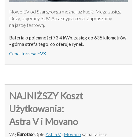
Nowe EV od SsangYonga można już kupić. Mega zasięg.
Duży, pojemny SUV. Atrakcyjna cena. Zapraszamy
na jazdę testową.
Bateria o pojemności 73,4 kWh, zasięg do 635 kilometrów
- górna strefa tego, co oferuje rynek.
Cena Torresa EVX
NAJNIŻSZY Koszt
Użytkowania:
Astra V i Movano
Wg
Eurotax
Ople
Astra V
i
Movano
są najtańsze