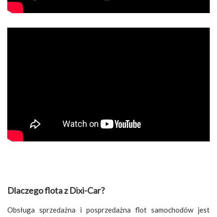
Dlaczego flota z Dixi-Car?
Obsługa sprzedażna i posprzedażna flot samochodów jest