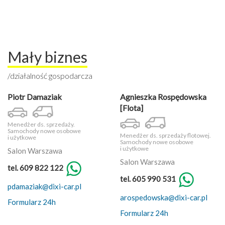
Mały biznes
/działalność gospodarcza
Piotr Damaziak
Agnieszka Rospędowska
[Flota]
Menedżer ds. sprzedaży.
Samochody nowe osobowe
Menedżer ds. sprzedaży flotowej.
i użytkowe
Samochody nowe osobowe
i użytkowe
Salon Warszawa
Salon Warszawa
tel. 609 822 122
tel. 605 990 531
pdamaziak@dixi-car.pl
arospedowska@dixi-car.pl
Formularz 24h
Formularz 24h