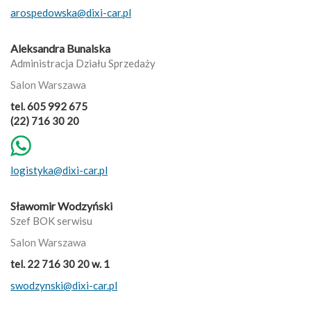
arospedowska@dixi-car.pl
Aleksandra Bunalska
Administracja Działu Sprzedaży
Salon Warszawa
tel. 605 992 675
(22) 716 30 20
logistyka@dixi-car.pl
Sławomir Wodzyński
Szef BOK serwisu
Salon Warszawa
tel. 22 716 30 20 w. 1
swodzynski@dixi-car.pl