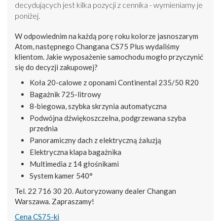
decydujących jest kilka pozycji z cennika - wymieniamy je
poniżej.
W odpowiednim na każdą porę roku kolorze jasnoszarym
Atom, następnego Changana CS75 Plus wydaliśmy
klientom. Jakie wyposażenie samochodu mogło przyczynić
się do decyzji zakupowej?
Koła 20-calowe z oponami Continental 235/50 R20
Bagażnik 725-litrowy
8-biegowa, szybka skrzynia automatyczna
Podwójna dźwiękoszczelna, podgrzewana szyba
przednia
Panoramiczny dach z elektryczną żaluzją
Elektryczna klapa bagażnika
Multimedia z 14 głośnikami
System kamer 540°
Tel. 22 716 30 20. Autoryzowany dealer Changan
Warszawa. Zapraszamy!
Cena CS75-ki