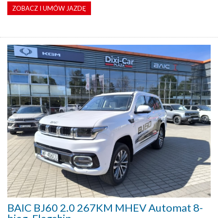
ZOBACZ I UMÓW JAZDĘ
BAIC BJ60 2.0 267KM MHEV Automat 8-