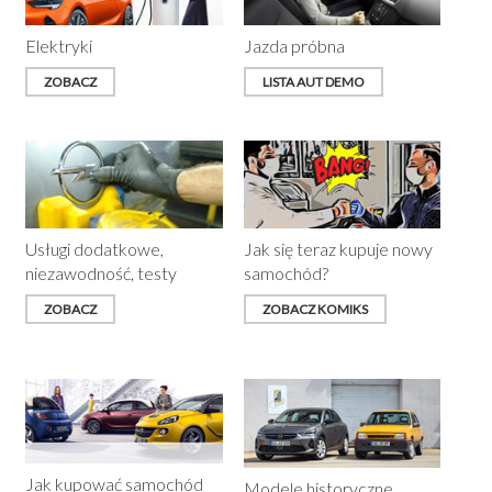
Elektryki
Jazda próbna
ZOBACZ
LISTA AUT DEMO
Usługi dodatkowe,
Jak się teraz kupuje nowy
niezawodność, testy
samochód?
ZOBACZ
ZOBACZ KOMIKS
Jak kupować samochód
Modele historyczne