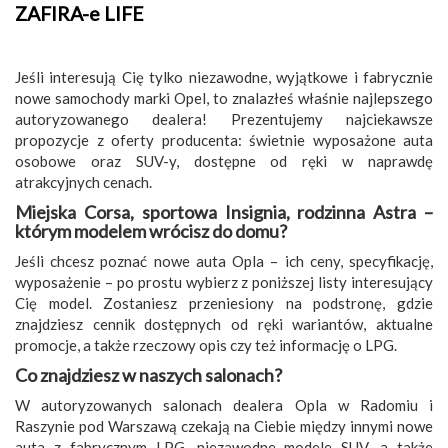
ZAFIRA-e LIFE
Jeśli interesują Cię tylko niezawodne, wyjątkowe i fabrycznie
nowe samochody marki Opel, to znalazłeś właśnie najlepszego
autoryzowanego dealera! Prezentujemy najciekawsze
propozycje z oferty producenta: świetnie wyposażone auta
osobowe oraz SUV-y, dostępne od ręki w naprawdę
atrakcyjnych cenach.
Miejska Corsa, sportowa Insignia, rodzinna Astra –
którym modelem wrócisz do domu?
Jeśli chcesz poznać nowe auta Opla – ich ceny, specyfikację,
wyposażenie – po prostu wybierz z poniższej listy interesujący
Cię model. Zostaniesz przeniesiony na podstronę, gdzie
znajdziesz cennik dostępnych od ręki wariantów, aktualne
promocje, a także rzeczowy opis czy też informację o LPG.
Co znajdziesz w naszych salonach?
W autoryzowanych salonach dealera Opla w Radomiu i
Raszynie pod Warszawą czekają na Ciebie między innymi nowe
auta z fabrycznym LPG, niezawodne modele SUV, a także