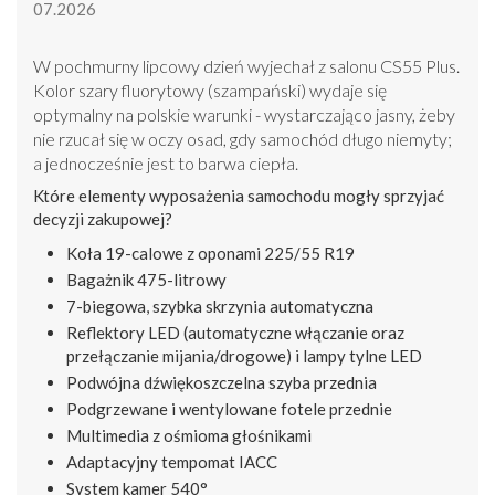
07.2026
W pochmurny lipcowy dzień wyjechał z salonu CS55 Plus.
Kolor szary fluorytowy (szampański) wydaje się
optymalny na polskie warunki - wystarczająco jasny, żeby
nie rzucał się w oczy osad, gdy samochód długo niemyty;
a jednocześnie jest to barwa ciepła.
Które elementy wyposażenia samochodu mogły sprzyjać
decyzji zakupowej?
Koła 19-calowe z oponami 225/55 R19
Bagażnik 475-litrowy
7-biegowa, szybka skrzynia automatyczna
Reflektory LED (automatyczne włączanie oraz
przełączanie mijania/drogowe) i lampy tylne LED
Podwójna dźwiękoszczelna szyba przednia
Podgrzewane i wentylowane fotele przednie
Multimedia z ośmioma głośnikami
Adaptacyjny tempomat IACC
System kamer 540°