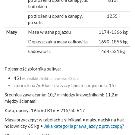
po złożeniu oparcia kanapy, do
810 l
linii okien
po złożeniu oparcia kanapy,
1255 l
po sufit
Masy
Masa własna pojazdu
1174-1366 kg
Dopuszczalna masa całkowita
1690-1855 kg
Ładowność
464-531 kg
Pojemność zbiornika paliwa:
45 l
wszystkie silniki benzynowe i Diesel
zbiornik na AdBlue - dotyczy Diesli - pojemność 15 l
Średnica zawracania: 10,7 m między krawężnikami; 11,2 m
między ścianami
Koła, opony: 195/60 R16 • 215/50 R17
Masa przyczepy: w tabelach z silnikami • maks. nacisk na hak
holowniczy 65 kg •
Jaka kategoria prawa jazdy z przyczepą?