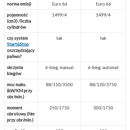
norma emisji
Euro 6d
Euro 6d
pojemność
1499/4
1499/4
(cm3) /liczba
cylindrów
czy system
tak
tak
Start&Stop
oszczędzający
paliwo?
skrzynia
6-bieg. manual
6-bieg. automat
biegów
moc maks.
88/110/3500
88/120/3750
(kW/KM przy
obr/min.)
moment
250/1750
300/1750
obrotowy (Nm
przy obr/min.)