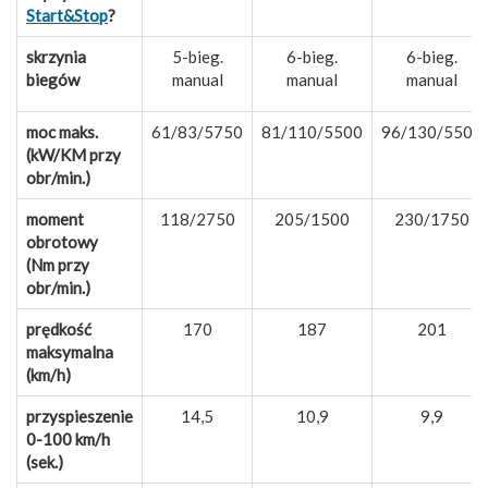
Start&Stop
?
skrzynia
5-bieg.
6-bieg.
6-bieg.
biegów
manual
manual
manual
moc maks.
61/83/5750
81/110/5500
96/130/5500
(kW/KM przy
obr/min.)
moment
118/2750
205/1500
230/1750
obrotowy
(Nm przy
obr/min.)
prędkość
170
187
201
maksymalna
(km/h)
przyspieszenie
14,5
10,9
9,9
0-100 km/h
(sek.)