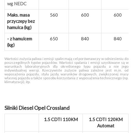
wg NEDC
Maks. masa
560
600
600
przyczepy bez
hamulca (kg)
- z hamulcem
650
840
840
(kg)
Wartości zużycia paliwa i emisji spalin mają cel porównawczy w odniesieniu do
poszczególnych typów pojazdów. Wartości spalania i emisji uzyskiwane są w
warunkach laboratoryjnych dla określonego typu pojazdu a nie jego
indywidualnej wersji. Rzeczywiste zużycie paliwa zależne jest m.in. od
wyposażenia pojazdu, stylu jazdy, warunków drogowych, zwiększonej masy
własnej pojazdu a także sposobu korzystania z wyposażenia technicznego (np.
klimatyzacji), itp.
Silniki Diesel Opel Crossland
1.5 CDTI 110KM
1.5 CDTI 120KM
Automat