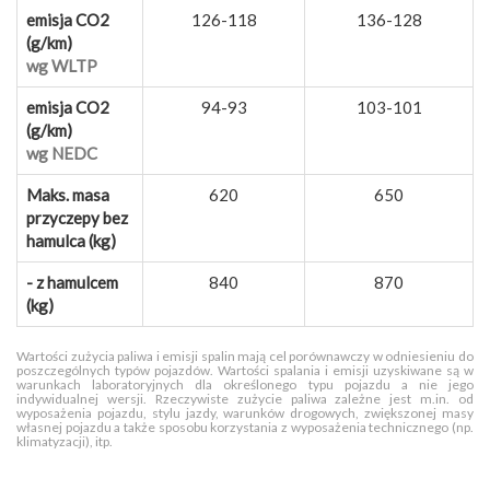
emisja CO2
126-118
136-128
(g/km)
wg WLTP
emisja CO2
94-93
103-101
(g/km)
wg NEDC
Maks. masa
620
650
przyczepy bez
hamulca (kg)
- z hamulcem
840
870
(kg)
Wartości zużycia paliwa i emisji spalin mają cel porównawczy w odniesieniu do
poszczególnych typów pojazdów. Wartości spalania i emisji uzyskiwane są w
warunkach laboratoryjnych dla określonego typu pojazdu a nie jego
indywidualnej wersji. Rzeczywiste zużycie paliwa zależne jest m.in. od
wyposażenia pojazdu, stylu jazdy, warunków drogowych, zwiększonej masy
własnej pojazdu a także sposobu korzystania z wyposażenia technicznego (np.
klimatyzacji), itp.