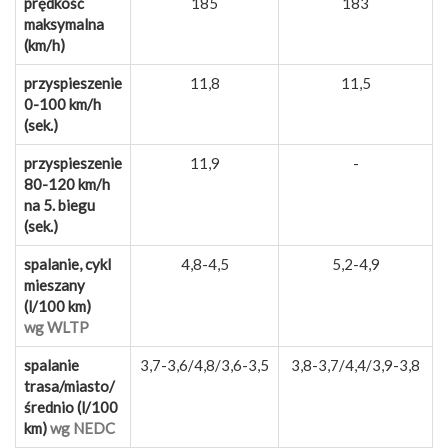
prędkość
185
183
maksymalna
(km/h)
przyspieszenie
11,8
11,5
0-100 km/h
(sek.)
przyspieszenie
11,9
-
80-120 km/h
na 5. biegu
(sek.)
spalanie, cykl
4,8-4,5
5,2-4,9
mieszany
(l/100 km)
wg WLTP
spalanie
3,7-3,6/4,8/3,6-3,5
3,8-3,7/4,4/3,9-3,8
trasa/miasto/
średnio (l/100
km)
wg NEDC