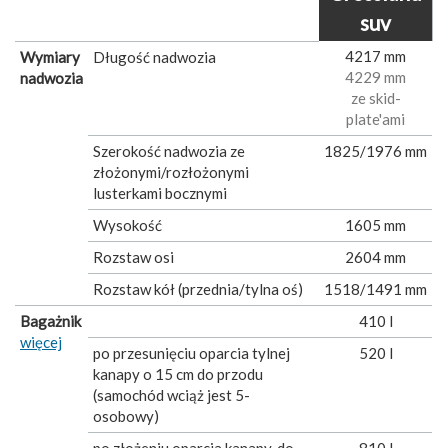
suv
4217 mm
Wymiary
Długość nadwozia
4229 mm
nadwozia
ze skid-
plate'ami
Szerokość nadwozia ze
1825/1976 mm
złożonymi/rozłożonymi
lusterkami bocznymi
Wysokość
1605 mm
Rozstaw osi
2604 mm
Rozstaw kół (przednia/tylna oś)
1518/1491 mm
Bagażnik
410 l
więcej
po przesunięciu oparcia tylnej
520 l
kanapy o 15 cm do przodu
(samochód wciąż jest 5-
osobowy)