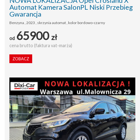
NOWA LOKALIZACJA Opel Crosland X
Automat Kamera SalonPL Niski Przebieg
Gwarancja
Benzyna , 2023 , skrzynia automat , kolor bordowo-czarny
65900
zł
od
cena brutto (faktura vat-marża)
ZOBACZ