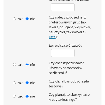
Czy należysz do jednej z
tak
nie
preferowanych grup (np.
lekarz, policjant, wojskowy,
nauczyciel, taksówkarz -
lista
)?
Ew. wpisz swój zawód
Czy chcesz pozostawić
tak
nie
używany samochód w
rozliczeniu?
Czy chciałbyś odbyć jazdę
tak
nie
testową?
Czy planujesz skorzystać z
tak
nie
kredytu/leasingu?