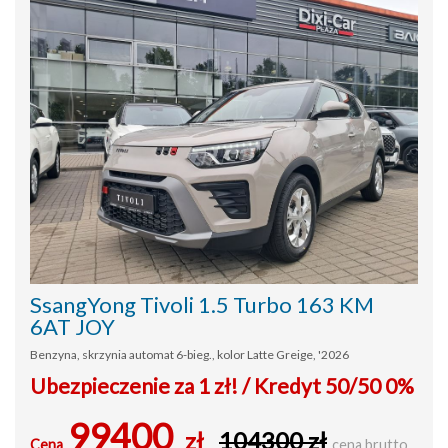
SsangYong Tivoli 1.5 Turbo 163 KM
6AT JOY
Benzyna, skrzynia automat 6-bieg., kolor Latte Greige, '2026
Ubezpieczenie za 1 zł! / Kredyt 50/50 0%
99400
zł
104300 zł
Cena
cena brutto