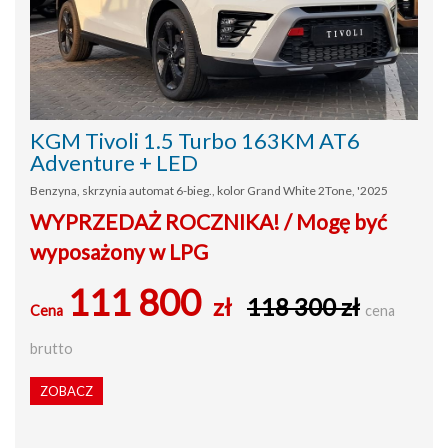
KGM Tivoli 1.5 Turbo 163KM AT6
Adventure + LED
Benzyna, skrzynia automat 6-bieg., kolor Grand White 2Tone, '2025
WYPRZEDAŻ ROCZNIKA! / Mogę być
wyposażony w LPG
111 800
zł
118 300 zł
Cena
cena
brutto
ZOBACZ