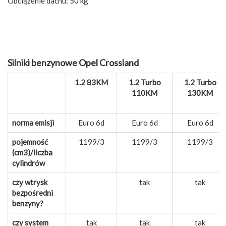
Obciążenie dachu: 50 kg
Silniki benzynowe Opel Crossland
1.2 83KM
1.2 Turbo
1.2 Turbo
110KM
130KM
norma emisji
Euro 6d
Euro 6d
Euro 6d
pojemność
1199/3
1199/3
1199/3
(cm3)/liczba
cylindrów
czy wtrysk
tak
tak
bezpośredni
benzyny?
czy system
tak
tak
tak