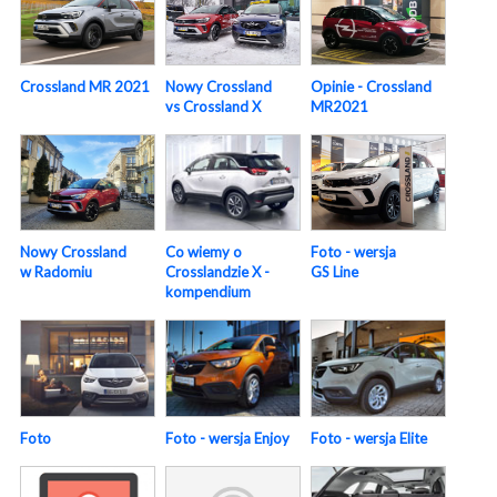
Crossland MR 2021
Nowy Crossland
Opinie - Crossland
vs Crossland X
MR2021
Nowy Crossland
Foto - wersja
Co wiemy o
w Radomiu
GS Line
Crosslandzie X -
kompendium
Foto
Foto - wersja Enjoy
Foto - wersja Elite