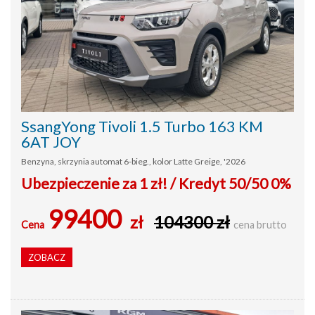
SsangYong Tivoli 1.5 Turbo 163 KM
6AT JOY
Benzyna, skrzynia automat 6-bieg., kolor Latte Greige, '2026
Ubezpieczenie za 1 zł! / Kredyt 50/50 0%
99400
zł
104300 zł
Cena
cena brutto
ZOBACZ