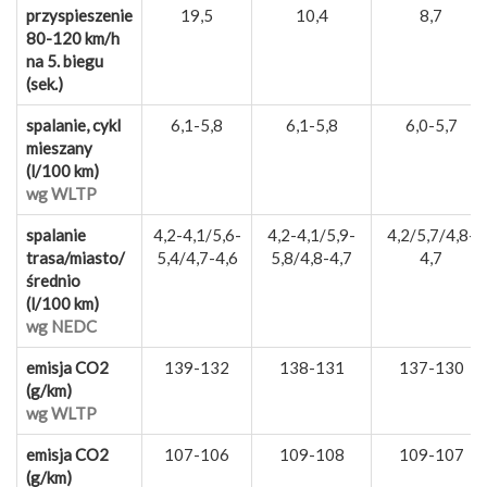
przyspieszenie
19,5
10,4
8,7
80-120 km/h
na 5. biegu
(sek.)
spalanie, cykl
6,1-5,8
6,1-5,8
6,0-5,7
mieszany
(l/100 km)
wg WLTP
spalanie
4,2-4,1/5,6-
4,2-4,1/5,9-
4,2/5,7/4,8-
trasa/miasto/
5,4/4,7-4,6
5,8/4,8-4,7
4,7
średnio
(l/100 km)
wg NEDC
emisja CO2
139-132
138-131
137-130
(g/km)
wg WLTP
emisja CO2
107-106
109-108
109-107
(g/km)