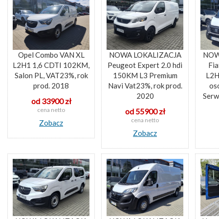
Opel Combo VAN XL
NOWA LOKALIZACJA
NOW
L2H1 1,6 CDTI 102KM,
Peugeot Expert 2.0 hdi
Fia
Salon PL, VAT23%, rok
150KM L3 Premium
L2H
prod. 2018
Navi Vat23%, rok prod.
os
2020
Serw
od 33900 zł
cena netto
od 55900 zł
cena netto
Zobacz
Zobacz