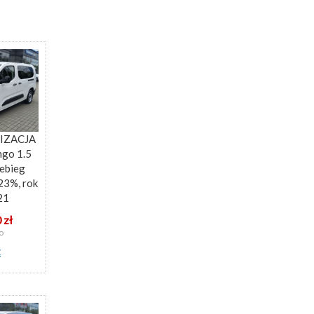
IZACJA
ngo 1.5
zebieg
23%, rok
21
 zł
o
z