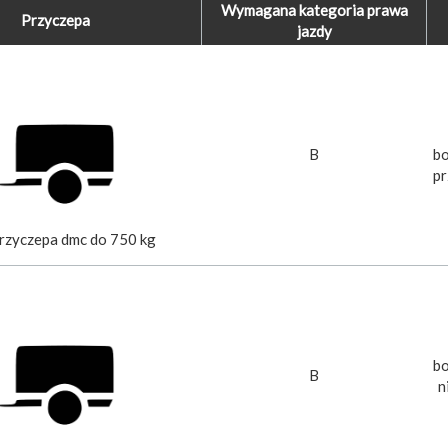
Wymagana kategoria prawa
Przyczepa
jazdy
B
bo
pr
przyczepa dmc do 750 kg
bo
B
n