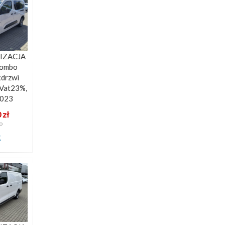
IZACJA
Combo
xdrzwi
 Vat23%,
2023
 zł
o
z