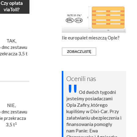
Czy opłata
viaToll?
Ile europalet mieszczą Ople?
TAK,
 dmc zestawu
ZOBACZ LISTĘ
zekracza 3,5 t
Ocenili nas
"
Od dwóch tygodni
jesteśmy posiadaczami
Opla Zafiry, którego
NIE,
kupiliśmy w Dixi-Car. Przy
 dmc zestawu
załatwianiu ubezpieczenia i
ie przekracza
1
finansowania pomogły
3,5 t
nam Panie: Ewa