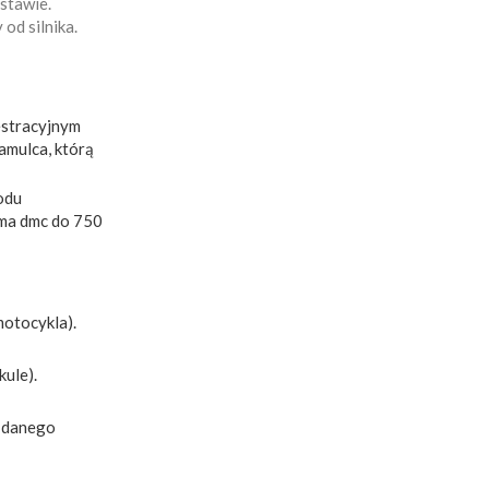
stawie.
 od silnika.
estracyjnym
amulca, którą
odu
 ma dmc do 750
motocykla).
kule).
i danego