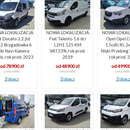
A LOKALIZACJA
NOWA LOKALIZACJA
NOWA LOKAL
t Ducato 2.2 jtd
Fiat Talento 1.6 dci
Opel Opel 
2 Brygadówka 6
L2H1 125 KM
1.5cdti XL 2
ób Navi Kamera
VAT23%, rok prod.
Niski Przebieg
is, rok prod. 2023
2019
rok prod. 
od 78900 zł
od 48900 zł
od 49900
cena netto
cena netto
cena nett
Zobacz
Zobacz
Zobac