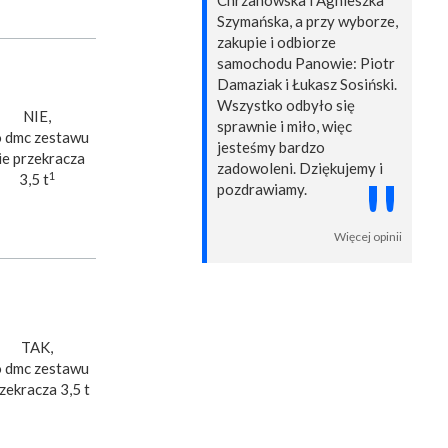
Chrzanowska i Agnieszka
Szymańska, a przy wyborze,
zakupie i odbiorze
samochodu Panowie: Piotr
Damaziak i Łukasz Sosiński.
Wszystko odbyło się
NIE,
sprawnie i miło, więc
 dmc zestawu
jesteśmy bardzo
ie przekracza
zadowoleni. Dziękujemy i
"
1
3,5 t
pozdrawiamy.
Więcej opinii
TAK,
 dmc zestawu
zekracza 3,5 t