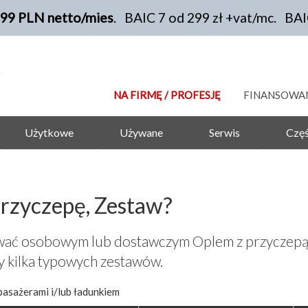
199 PLN netto/mies
. BAIC 7 od 299 zł +vat/mc. BA
NA FIRMĘ / PROFESJĘ
FINANSOWA
Użytkowe
Używane
Serwis
Częś
Przyczepę, Zestaw?
rować osobowym lub dostawczym Oplem z przyczepą
y kilka typowych zestawów.
 pasażerami i/lub ładunkiem