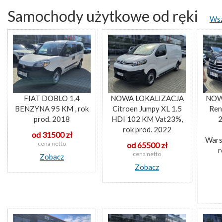
Samochody użytkowe od ręki
Wsz
FIAT DOBLO 1,4
NOWA LOKALIZACJA
NOW
BENZYNA 95 KM , rok
Citroen Jumpy XL 1.5
Ren
prod. 2018
HDI 102 KM Vat23%,
2
rok prod. 2022
od 31500 zł
Wars
cena netto
od 65500 zł
r
cena netto
Zobacz
Zobacz