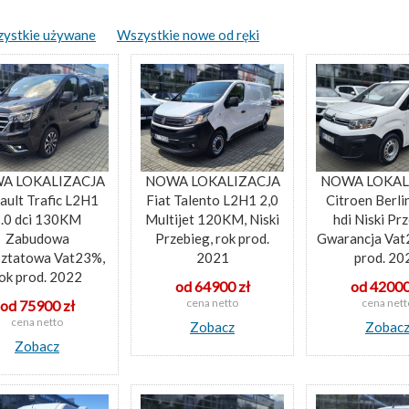
ystkie używane
Wszystkie nowe od ręki
A LOKALIZACJA
NOWA LOKALIZACJA
NOWA LOKAL
ault Trafic L2H1
Fiat Talento L2H1 2,0
Citroen Berli
.0 dci 130KM
Multijet 120KM, Niski
hdi Niski Pr
Zabudowa
Przebieg, rok prod.
Gwarancja Vat
ztatowa Vat23%,
2021
prod. 20
ok prod. 2022
od 64900 zł
od 42000
cena netto
cena nett
od 75900 zł
cena netto
Zobacz
Zobac
Zobacz