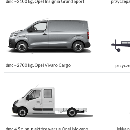
dmc ~2100 kg, Opel Insignia Grand Sport
przyczep
dmc ~2700 kg, Opel Vivaro Cargo
przycz
lekka 
dmc 4,5 t, np. niektóre wersje Opel Movano