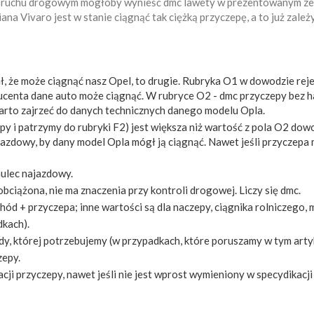
w o ruchu drogowym mogłoby wynieść dmc lawety w prezentowanym ze
ana Vivaro jest w stanie ciągnąć tak ciężką przyczepę, a to już zależy
ał, że może ciągnąć nasz Opel, to drugie. Rubryka O1 w dowodzie rej
centa dane auto może ciągnąć. W rubryce O2 - dmc przyczepy bez h
warto zajrzeć do danych technicznych danego modelu Opla.
py i patrzymy do rubryki F2) jest większa niż wartość z pola O2 dow
azdowy, by dany model Opla mógł ją ciągnąć. Nawet jeśli przyczepa
ulec najazdowy.
obciążona, nie ma znaczenia przy kontroli drogowej. Liczy się dmc.
 + przyczepa; inne wartości są dla naczepy, ciągnika rolniczego, 
kach).
zdy, której potrzebujemy (w przypadkach, które poruszamy w tym arty
zepy.
cji przyczepy, nawet jeśli nie jest wprost wymieniony w specydikacj