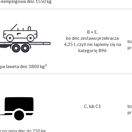
a kempingowa dmc 1550 kg
B + E,
bo dmc zestawu przekracza
bo
4,25 t, czyli nie łapiemy się na
pr
kategorię B96
3
epa laweta dmc 1800 kg
C, lub C1
bo
pr
przyczepa dmc do 750 kg