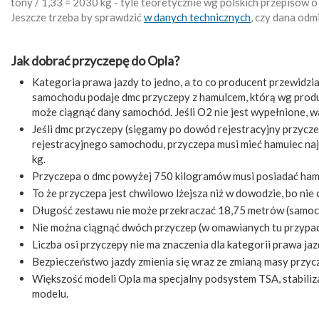
tony / 1,33 = 2030 kg - tyle teoretycznie wg polskich przepisó
Jeszcze trzeba by sprawdzić
w danych technicznych
, czy dana odmi
Jak dobrać przyczepę do Opla?
Kategoria prawa jazdy to jedno, a to co producent przewidzi
samochodu podaje dmc przyczepy z hamulcem, którą wg produ
może ciągnąć dany samochód. Jeśli O2 nie jest wypełnione, 
Jeśli dmc przyczepy (sięgamy po dowód rejestracyjny przycze
rejestracyjnego samochodu, przyczepa musi mieć hamulec naj
kg.
Przyczepa o dmc powyżej 750 kilogramów musi posiadać ham
To że przyczepa jest chwilowo lżejsza niż w dowodzie, bo nie 
Długość zestawu nie może przekraczać 18,75 metrów (samochód
Nie można ciągnąć dwóch przyczep (w omawianych tu przypad
Liczba osi przyczepy nie ma znaczenia dla kategorii prawa ja
Bezpieczeństwo jazdy zmienia się wraz ze zmianą masy przyc
Większość modeli Opla ma specjalny podsystem TSA, stabiliza
modelu.