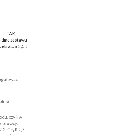
TAK,
 dmc zestawu
zekracza 3,5 t
regulować
elnie
du, czyli w
kierowcy.
3. Czyli 2,7