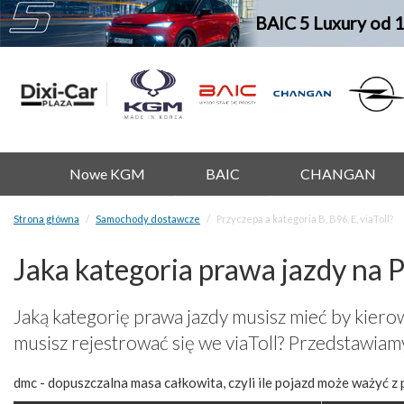
BAIC 5 Luxury od 
Nowe KGM
BAIC
CHANGAN
Strona główna
Samochody dostawcze
Przyczepa a kategoria B, B96, E, viaToll?
Jaka kategoria prawa jazdy na 
Jaką kategorię prawa jazdy musisz mieć by kie
musisz rejestrować się we viaToll? Przedstawiam
dmc - dopuszczalna masa całkowita, czyli ile pojazd może ważyć z