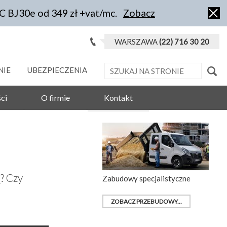
IC BJ30e od 349 zł +vat/mc.
Zobacz
WARSZAWA
(22) 716 30 20
NIE
UBEZPIECZENIA
ci
O firmie
Kontakt
? Czy
Zabudowy specjalistyczne
ZOBACZ PRZEBUDOWY...