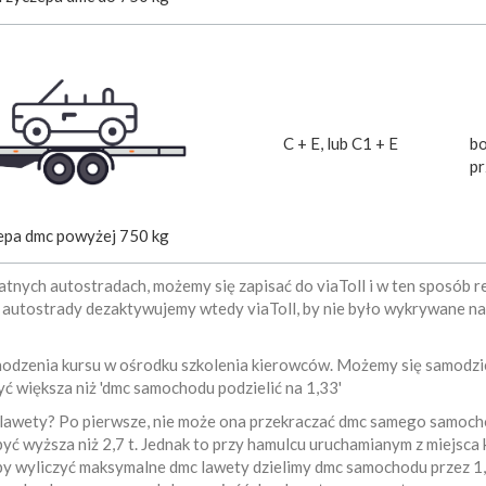
C + E, lub C1 + E
bo
pr
epa dmc powyżej 750 kg
płatnych autostradach, możemy się zapisać do viaToll i w ten sposób 
z autostrady dezaktywujemy wtedy viaToll, by nie było wykrywane na
hodzenia kursu w ośrodku szkolenia kierowców. Możemy się samodzi
 większa niż 'dmc samochodu podzielić na 1,33'
lawety? Po pierwsze, nie może ona przekraczać dmc samego samocho
ć wyższa niż 2,7 t. Jednak to przy hamulcu uruchamianym z miejsca 
y wyliczyć maksymalne dmc lawety dzielimy dmc samochodu przez 1,3