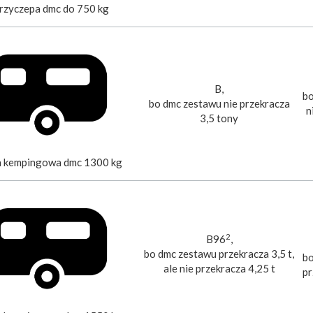
przyczepa dmc do 750 kg
B,
bo
bo dmc zestawu nie przekracza
n
3,5 tony
a kempingowa dmc 1300 kg
2
B96
,
bo dmc zestawu przekracza 3,5 t,
bo
ale nie przekracza 4,25 t
pr