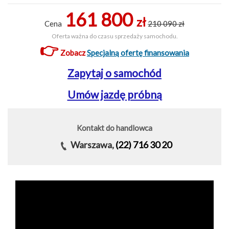
161 800
zł
Cena
210 090 zł
Oferta ważna do czasu sprzedaży samochodu.
👉
Zobacz
Specjalną ofertę finansowania
Zapytaj o samochód
Umów jazdę próbną
Kontakt do handlowca
Warszawa,
(22) 716 30 20