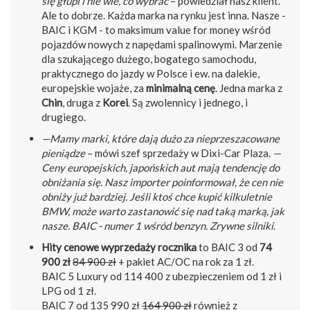
się głupi i nie wie, co wybrać
– powiedział nasz klient.
Ale to dobrze. Każda marka na rynku jest inna. Nasze -
BAIC i KGM - to maksimum value for money wśród
pojazdów nowych z napędami spalinowymi. Marzenie
dla szukającego dużego, bogatego samochodu,
praktycznego do jazdy w Polsce i ew. na dalekie,
europejskie wojaże, za
minimalną cenę
. Jedna marka z
Chin
, druga z
Korei
. Są zwolennicy i jednego, i
drugiego.
—Mamy marki, które dają dużo za nieprzeszacowane
pieniądze
– mówi szef sprzedaży w Dixi-Car Plaza.
—
Ceny europejskich, japońskich aut mają tendencję do
obniżania się. Nasz importer poinformował, że cen nie
obniży już bardziej. Jeśli ktoś chce kupić kilkuletnie
BMW, może warto zastanowić się nad taką marką, jak
nasze. BAIC - numer 1 wśród benzyn. Zrywne silniki.
Hity cenowe wyprzedaży rocznika
to BAIC 3 od
74
900 zł
84 900 zł
+ pakiet AC/OC na rok za 1 zł.
BAIC 5 Luxury od 114 400 z ubezpieczeniem od 1 zł i
LPG od 1 zł.
BAIC 7 od 135 990 zł
164 900 zł
również z