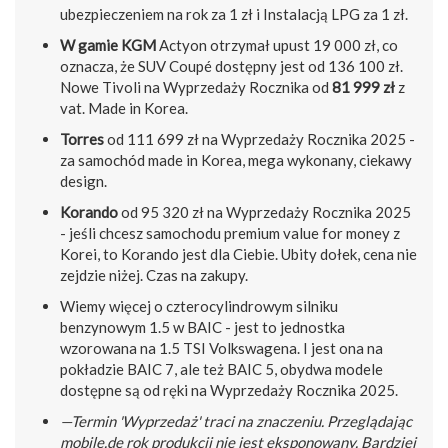
ubezpieczeniem na rok za 1 zł i Instalacją LPG za 1 zł.
W gamie KGM
Actyon otrzymał upust 19 000 zł, co
oznacza, że SUV Coupé dostępny jest od 136 100 zł.
Nowe Tivoli na Wyprzedaży Rocznika od
81 999 zł
z
vat. Made in Korea.
Torres
od 111 699 zł na Wyprzedaży Rocznika 2025 -
za samochód made in Korea, mega wykonany, ciekawy
design.
Korando
od 95 320 zł na Wyprzedaży Rocznika 2025
- jeśli chcesz samochodu premium value for money z
Korei, to Korando jest dla Ciebie. Ubity dołek, cena nie
zejdzie niżej. Czas na zakupy.
Wiemy więcej o czterocylindrowym silniku
benzynowym 1.5 w BAIC - jest to jednostka
wzorowana na 1.5 TSI Volkswagena. I jest ona na
pokładzie BAIC 7, ale też BAIC 5, obydwa modele
dostępne są od ręki na Wyprzedaży Rocznika 2025.
—Termin 'Wyprzedaż' traci na znaczeniu. Przeglądając
mobile.de rok produkcji nie jest eksponowany. Bardziej