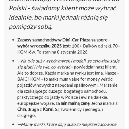
Polski - świadomy klient może wybrać
idealnie, bo marki jednak różnią się
pomiędzy sobą.
Zapasy samochodów w Dixi-Car Plaza są spore -
wybór w roczniku 2025 jest
: 100+ Baików od ręki. 70+
KGM-ów. To stan na 8 stycznia 2026.
—Na tyle duży wybór marek i modeli, że człowiek staje
się głupi i nie wie, co wybrać
– powiedział nasz klient.
Ale to dobrze. Każda marka na rynku jest inna. Nasze -
BAIC i KGM - to maksimum value for money wśród
pojazdów nowych z napędami spalinowymi. Marzenie
dla szukającego dużego, bogatego samochodu,
praktycznego do jazdy w Polsce i ew. na dalekie,
europejskie wojaże, za
minimalną cenę
. Jedna marka z
Chin
, druga z
Korei
. Są zwolennicy i jednego, i
drugiego.
—Mamy marki, które dają dużo za nieprzeszacowane