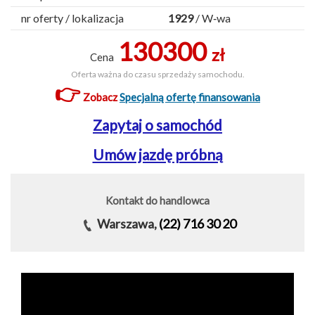
nr oferty / lokalizacja
1929
/ W‑wa
130300
zł
Cena
Oferta ważna do czasu sprzedaży samochodu.
👉
Zobacz
Specjalną ofertę finansowania
Zapytaj o samochód
Umów jazdę próbną
Kontakt do handlowca
Warszawa,
(22) 716 30 20