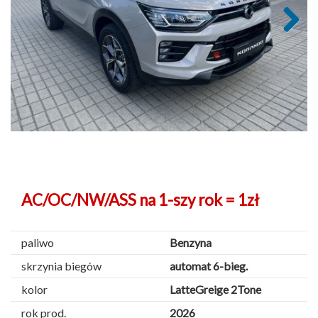
Next
AC/OC/NW/ASS na 1-szy rok = 1zł
paliwo
Benzyna
skrzynia biegów
automat 6-bieg.
kolor
LatteGreige 2Tone
rok prod.
2026