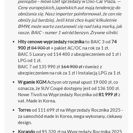
pieniądze
– mówi szef sprzedaży w Dixi-Car Plaza.
—
Ceny europejskich, japońskich aut mają tendencję do
obniżania się. Nasz importer poinformował, że cen nie
obniży już bardziej. Jeśli ktoś chce kupić kilkuletnie
BMW, może warto zastanowić się nad taką marką, jak
nasze. BAIC - numer 1 wśród benzyn. Zrywne silniki.
Hity cenowe wyprzedaży rocznika
to BAIC 3 od
74
900 zł
84 900 zł
+ pakiet AC/OC na rok za 1 zł.
BAIC 5 Luxury od 114 400 z ubezpieczeniem od 1 zł i
LPG od 1 zł.
BAIC 7 od 135 990 zł
164 900 zł
również z
ubezpieczeniem na rok za 1 zł i Instalacją LPG za 1 zł.
W gamie KGM
Actyon otrzymał upust 19 000 zł, co
oznacza, że SUV Coupé dostępny jest od 136 100 zł.
Nowe Tivoli na Wyprzedaży Rocznika od
81 999 zł
z
vat. Made in Korea.
Torres
od 111 699 zł na Wyprzedaży Rocznika 2025 -
za samochód made in Korea, mega wykonany, ciekawy
design.
Korando
od 95 320 zł na Wyprzedaży Rocznika 2025