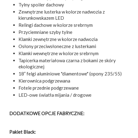
Tylny spoiler dachowy
Zewnętrzne lusterka w kolorze nadwozia z
kierunkowskazem LED
Relingi dachowe w kolorze srebrnym
Przyciemniane szyby tylne
Klamki zewnętrzne w kolorze nadwozia
Osłony przeciwsłoneczne z lusterkami
Klamki wewnętrzne w kolorze srebrnym
Tapicerka materiałowa czarna z bokami ze skóry
ekologicznej
18” felgi aluminiowe "diamentowe" (opony 235/55)
Kierownica podgrzewana
Fotele przednie podgrzewane
LED-owe światła mijania / drogowe
DODATKOWE OPCJE FABRYCZNE:
Pakiet Black: