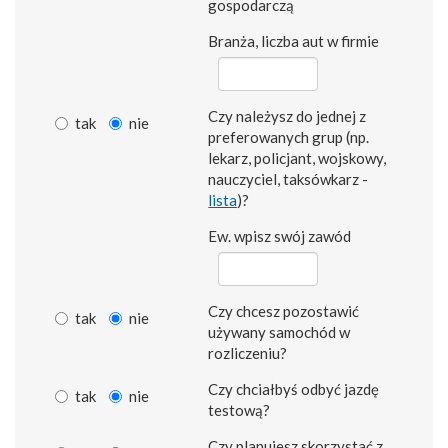
gospodarczą
Branża, liczba aut w firmie
Czy należysz do jednej z
tak
nie
preferowanych grup (np.
lekarz, policjant, wojskowy,
nauczyciel, taksówkarz -
lista
)?
Ew. wpisz swój zawód
Czy chcesz pozostawić
tak
nie
używany samochód w
rozliczeniu?
Czy chciałbyś odbyć jazdę
tak
nie
testową?
Czy planujesz skorzystać z