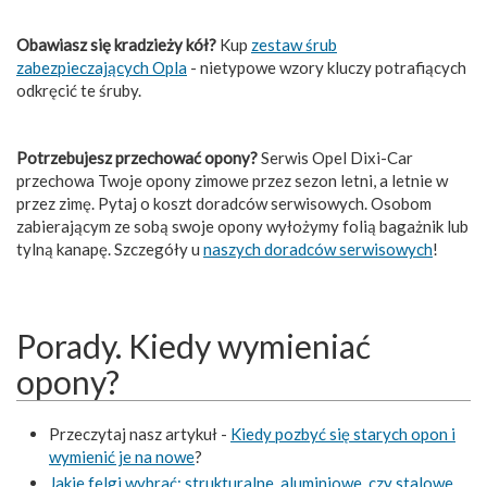
Obawiasz się kradzieży kół?
Kup
zestaw śrub
zabezpieczających Opla
- nietypowe wzory kluczy potrafiących
odkręcić te śruby.
Potrzebujesz przechować opony?
Serwis Opel Dixi-Car
przechowa Twoje opony zimowe przez sezon letni, a letnie w
przez zimę. Pytaj o koszt doradców serwisowych. Osobom
zabierającym ze sobą swoje opony wyłożymy folią bagażnik lub
tylną kanapę. Szczegóły u
naszych doradców serwisowych
!
Porady. Kiedy wymieniać
opony?
Przeczytaj nasz artykuł -
Kiedy pozbyć się starych opon i
wymienić je na nowe
?
Jakie felgi wybrać: strukturalne, aluminiowe, czy stalowe