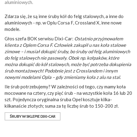
aluminiowych.
Zdarza się, że są inne śruby kół do felg stalowych, a inne do
aluminiowych - np. w Oplu Corsa F, Crossland X, inne nowe
modele.
Głos szefa BOK serwisu Dixi-Car:
Ostatnio przyjmowałem
klienta z Oplem Corsa F. Człowiek zakupił u nas koła stalowe
zimowe – i musiał dokupić śruby, bo śruby od felg aluminiowych
do felg stalowych nie pasowały. Obok np. kołpaków, które
można dokupić do kół stalowych, może być potrzeba dokupienia
śrub montażowych! Podobnie jest z Crosslandem i innym
nowymi modelami Opla – gdy zmieniamy koła z alu na stal.
Ile śrub potrzebujemy? W zależności od tego, czy mamy koła
mocowane na cztery, czy pięć śrub - na wszystkie koła 16 lub 20
szt. Pojedyncza oryginalna śruba Opel kosztuje kilka-
kilkanaście złotych; suma za tę liczbę śrub to 150-200 zł.
ŚRUBY W SKLEPIE DIXI-CAR