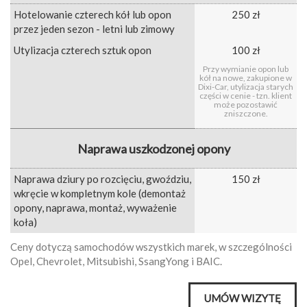
Hotelowanie czterech kół lub opon
250 zł
przez jeden sezon - letni lub zimowy
Utylizacja czterech sztuk opon
100 zł
Przy wymianie opon lub
kół na nowe, zakupione w
Dixi-Car, utylizacja starych
części w cenie - tzn. klient
może pozostawić
zniszczone.
Naprawa uszkodzonej opony
Naprawa dziury po rozcięciu, gwoździu,
150 zł
wkręcie w kompletnym kole (demontaż
opony, naprawa, montaż, wyważenie
koła)
Ceny dotyczą samochodów wszystkich marek, w szczególności
Opel, Chevrolet, Mitsubishi, SsangYong i BAIC.
UMÓW WIZYTĘ