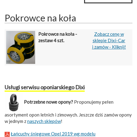
Pokrowce na koła
Pokrowce na koła -
Zobacz cenę w
zestaw 4 szt.
sklepie Dixi-Car
i zamów - Kliknij!
Usługi serwisu oponiarskiego Dixi
Potrzebne nowe opony?
Proponujemy pełen
asortyment opon letnich i zimowych. Jeszcze dziś zamów opony
w jednym z
naszych sklepów
!
Łańcuchy śniegowe Opel 2019 wg modelu