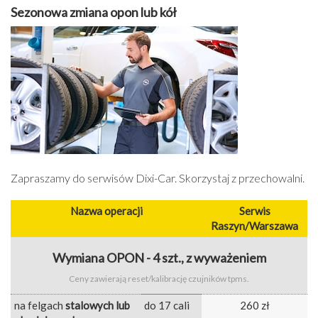
Sezonowa zmiana opon lub kół
Zapraszamy do serwisów Dixi-Car. Skorzystaj z przechowalni.
Nazwa operacji
Serwis
Raszyn/Warszawa
Wymiana OPON - 4 szt., z wyważeniem
Ceny zawierają reset/kalibrację czujników tpms.
na felgach
stalowych lub
do 17 cali
260 zł