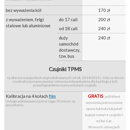
bez wyważenia kół
170 zł
z wyważeniem, felgi
do 17 cali
200 zł
stalowe lub aluminiowe
od 18 cali
240 zł
duży
240 zł
samochód
dostawczy,
tzw. bus
Czujniki TPMS
są obecne w pojazdach wyprodukowanych od ok. 2014/2015 r. Gdy na desce
rozdzielczej mamy pomiar ciśnienia indywidualnie dla każdego z kół,
prawdopodobnie mamy w kołach czujniki.
Kalibracja na 4 kołach
film
GRATIS
, jeśli klient
Usługa wykonywana jest w ciągu 30 minut, na
wymienia jednocześnie
poczekaniu
opony lub koła lub jeżeli
kupuje nowy/-e czujnik/-i
w Dixi‑Car.
W innych sytuacjach