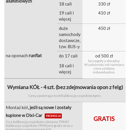
aluminiowych
18 cali
330 zł
19 cali i
410 zł
więcej
duże
450 zł
samochody
dostawcze,
tzw. BUS-y
na oponach
runflat
do 17 cali
od 500 zł
Szczegóły u doradcy.
W zależności od rozmiaru
18 cali i
cena ustalana
więcej
indywidualnie.
Wymiana KÓŁ - 4 szt. (bez zdejmowania opon z felg)
Ceny zawierają reset/kalibrację czujników tpms.
Montaż kół
, jeśli są nowe i zostały
kupione w Dixi‑Car
PROMOCJA
GRATIS
Co z kalibracją czujników ciśnienia TPMS?
Kalibracja czujników TPMS jest gratis wraz z
montażem i wyważeniem kół.