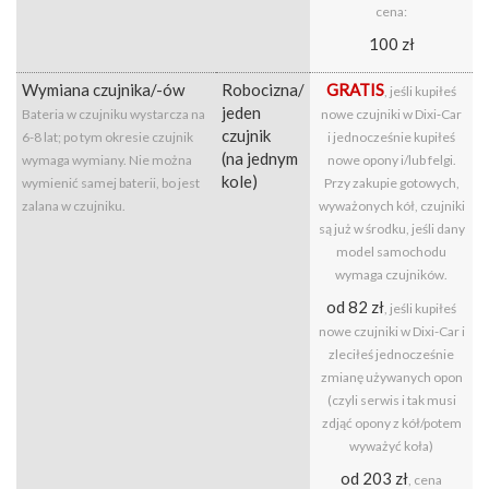
cena:
100 zł
Wymiana czujnika/-ów
Robocizna/
GRATIS
, jeśli kupiłeś
jeden
Bateria w czujniku wystarcza na
nowe czujniki w Dixi‑Car
czujnik
6-8 lat; po tym okresie czujnik
i jednocześnie kupiłeś
(na jednym
wymaga wymiany. Nie można
nowe opony i/lub felgi.
kole)
wymienić samej baterii, bo jest
Przy zakupie gotowych,
zalana w czujniku.
wyważonych kół, czujniki
są już w środku, jeśli dany
model samochodu
wymaga czujników.
od 82 zł
, jeśli kupiłeś
nowe czujniki w Dixi-Car i
zleciłeś jednocześnie
zmianę używanych opon
(czyli serwis i tak musi
zdjąć opony z kół/potem
wyważyć koła)
od 203 zł
, cena