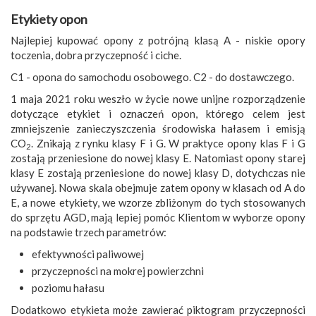
Etykiety opon
Najlepiej kupować opony z potrójną klasą A - niskie opory
toczenia, dobra przyczepność i ciche.
C1 - opona do samochodu osobowego. C2 - do dostawczego.
1 maja 2021 roku weszło w życie nowe unijne rozporządzenie
dotyczące etykiet i oznaczeń opon, którego celem jest
zmniejszenie zanieczyszczenia środowiska hałasem i emisją
CO
. Znikają z rynku klasy F i G. W praktyce opony klas F i G
2
zostają przeniesione do nowej klasy E. Natomiast opony starej
klasy E zostają przeniesione do nowej klasy D, dotychczas nie
używanej. Nowa skala obejmuje zatem opony w klasach od A do
E, a nowe etykiety, we wzorze zbliżonym do tych stosowanych
do sprzętu AGD, mają lepiej pomóc Klientom w wyborze opony
na podstawie trzech parametrów:
efektywności paliwowej
przyczepności na mokrej powierzchni
poziomu hałasu
Dodatkowo etykieta może zawierać piktogram przyczepności