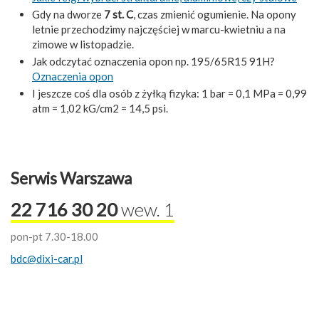
Gdy na dworze
7 st. C
, czas zmienić ogumienie. Na opony
letnie przechodzimy najczęściej w marcu-kwietniu a na
zimowe w listopadzie.
Jak odczytać oznaczenia opon np. 195/65R15 91H?
Oznaczenia opon
I jeszcze coś dla osób z żyłką fizyka: 1 bar = 0,1 MPa = 0,99
atm = 1,02 kG/cm2 = 14,5 psi.
Serwis Warszawa
22 716 30 20
wew. 1
pon-pt 7.30-18.00
bdc@dixi-car.pl