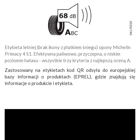
Etykieta letniej (brak ikony z płatkiem śniegu) opony Michelin
Primacy 4 S1. Efektywna paliwowo, przyczepna, o niskim
poziomie hałasu - wszystkie trzy kryteria z najlepszą oceną A.
Zastosowany na etykietach kod QR odsyła do europejskiej
bazy informacji o produktach (EPREL), gdzie znajdują się
informacje o produkcie i etykieta.