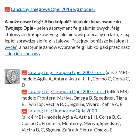
Łańcuchy śniegowe Opel 2018 wg modelu
A może nowe felgi? Albo kołpaki? Idealnie dopasowane do
Twojego Opla
- pełen asortyment felg aluminiowych, felg
stalowych i kołapków. Felgi aluminiowe polecamy na lato; zimą
lepiej sprawdzą się felgi stalowe. Przejrzyj poniższe katalogi i
wyceń
, a następnie zamów wybrane felgi lub kołpaki przez nasz
sklep internetowy
.
katalog felgi i kołpaki Opel 2007 - cz. I
(plik 7 MB) -
modele Agila A, Antara, Astra II, III, Combo C, Corsa C,
D
katalog felgi i kołpaki Opel 2007 - cz. II
(plik 5 MB) -
modele Frontera, Meriva, Omega B, Speedster, Tigra
B, TwinTop, Vectra B, C, Signum, Vivaro, Zafira A, B
katalog felg i kołpaków Opla 2003
(plik 4 MB) - modele Agila A, Astra I, II, Corsa B, C,
Combo C, Frontera, Monterey, Meriva, Speedster,
Vectra B, C, Signum, Zafira A, Sintra, Omega B