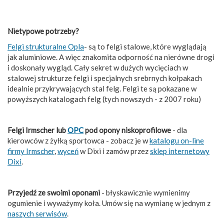
Nietypowe potrzeby?
Felgi strukturalne Opla
- są to felgi stalowe, które wyglądają
jak aluminiowe. A więc znakomita odporność na nierówne drogi
i doskonały wygląd. Cały sekret w dużych wycięciach w
stalowej strukturze felgi i specjalnych srebrnych kołpakach
idealnie przykrywających stal felg. Felgi te są pokazane w
powyższych katalogach felg (tych nowszych - z 2007 roku)
Felgi Irmscher lub
OPC
pod opony niskoprofilowe
- dla
kierowców z żyłką sportowca - zobacz je w
katalogu on-line
firmy Irmscher
,
wyceń
w Dixi i zamów przez
sklep internetowy
Dixi
.
Przyjedź ze swoimi oponami
- błyskawicznie wymienimy
ogumienie i wyważymy koła. Umów się na wymianę w jednym z
naszych serwisów
.