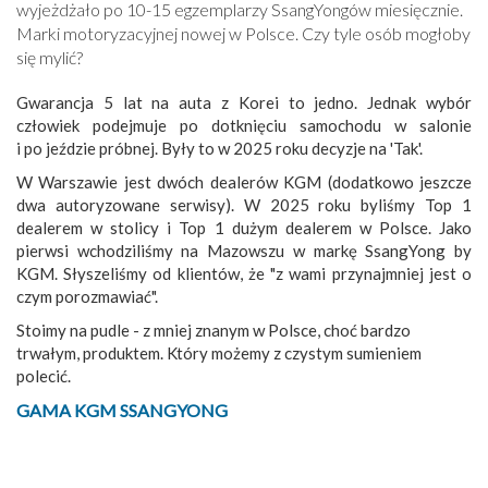
wyjeżdżało po 10-15 egzemplarzy SsangYongów miesięcznie.
Marki motoryzacyjnej nowej w Polsce. Czy tyle osób mogłoby
się mylić?
Gwarancja 5 lat na auta z Korei to jedno. Jednak wybór
człowiek podejmuje po dotknięciu samochodu w salonie
i po jeździe próbnej. Były to w 2025 roku decyzje na 'Tak'.
W Warszawie jest dwóch dealerów KGM (dodatkowo jeszcze
dwa autoryzowane serwisy). W 2025 roku byliśmy Top 1
dealerem w stolicy i Top 1 dużym dealerem w Polsce. Jako
pierwsi wchodziliśmy na Mazowszu w markę SsangYong by
KGM. Słyszeliśmy od klientów, że "z wami przynajmniej jest o
czym porozmawiać".
Stoimy na pudle - z mniej znanym w Polsce, choć bardzo
trwałym, produktem. Który możemy z czystym sumieniem
polecić.
GAMA KGM SSANGYONG