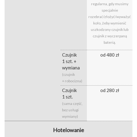
regularna, gdy musimy
specjalnie
rozebrać/złożyć/wyważyć
koło, żeby wymienić
uszkodzony czujnik lub
czujnik z wyczerpaną
baterią.
Czujnik
od 480 zł
1 szt. +
wymiana
(czujnik
+ robocizna)
Czujnik
od 280 zł
1 szt.
(sama część,
bez usługi
wymiany)
Hotelowanie