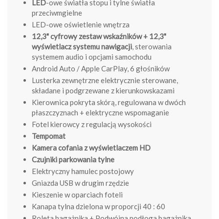
LED
-owe światła stopu i tylne światła
przeciwmgielne
LED-owe oświetlenie wnętrza
12,3" cyfrowy zestaw wskaźników + 12,3"
wyświetlacz systemu nawigacji
, sterowania
systemem audio i opcjami samochodu
Android Auto / Apple CarPlay, 6 głośników
Lusterka zewnętrzne elektrycznie sterowane,
składane i podgrzewane z kierunkowskazami
Kierownica pokryta skórą, regulowana w dwóch
płaszczyznach + elektryczne wspomaganie
Fotel kierowcy z regulacją wysokości
Tempomat
Kamera cofania z wyświetlaczem HD
Czujniki parkowania tylne
Elektryczny hamulec postojowy
Gniazda USB w drugim rzędzie
Kieszenie w oparciach foteli
Kanapa tylna dzielona w proporcji 40 : 60
Roleta bagażnika + Podwójna podłoga bagażnika