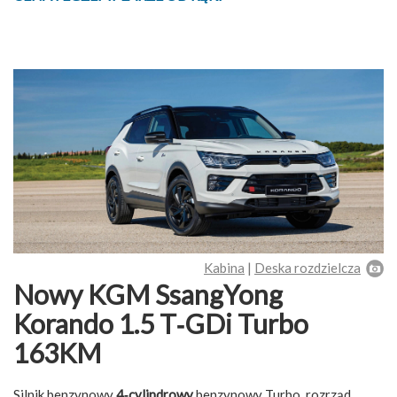
Kabina
|
Deska rozdzielcza
Nowy KGM SsangYong
Korando 1.5 T‑GDi Turbo
163KM
Silnik benzynowy
4‑cylindrowy
benzynowy Turbo, rozrząd