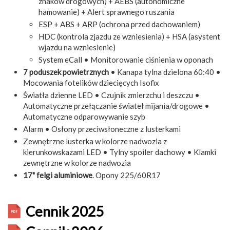
znaków drogowych) + AEBS (autonomiczne
hamowanie) + Alert sprawnego ruszania
ESP + ABS + ARP (ochrona przed dachowaniem)
HDC (kontrola zjazdu ze wzniesienia) + HSA (asystent
wjazdu na wzniesienie)
System eCall • Monitorowanie ciśnienia w oponach
7 poduszek powietrznych
• Kanapa tylna dzielona 60:40 •
Mocowania fotelików dziecięcych Isofix
Światła dzienne LED • Czujnik zmierzchu i deszczu •
Automatyczne przełączanie świateł mijania/drogowe •
Automatyczne odparowywanie szyb
Alarm • Osłony przeciwsłoneczne z lusterkami
Zewnętrzne lusterka w kolorze nadwozia z
kierunkowskazami LED • Tylny spoiler dachowy • Klamki
zewnętrzne w kolorze nadwozia
17" felgi aluminiowe
. Opony 225/60R17
Cennik 2025