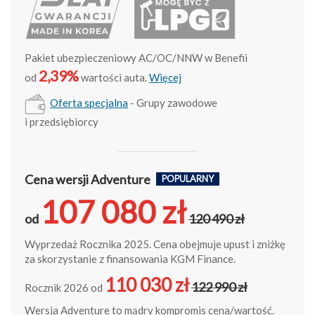
Pakiet ubezpieczeniowy AC/OC/NNW w Benefii
2,39%
od
wartości auta.
Więcej
Oferta specjalna
- Grupy zawodowe
i przedsiębiorcy
Cena wersji Adventure
POPULARNY
107 080 zł
od
120 490 zł
Wyprzedaż Rocznika 2025. Cena obejmuje upust i zniżkę
za skorzystanie z finansowania KGM Finance.
110 030 zł
122 990 zł
Rocznik 2026 od
Wersja Adventure to mądry kompromis cena/wartość.