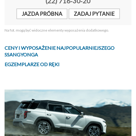
(22) 716‑30‑20
JAZDA PRÓBNA
ZADAJ PYTANIE
Na fot. mogą być widoczne elementy wyposażenia dodatkowego.
CENY I WYPOSAŻENIE NAJPOPULARNIEJSZEGO
SSANGYONGA
EGZEMPLARZE OD RĘKI