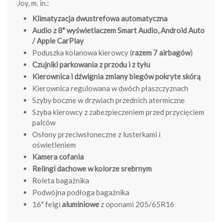
Joy, m. in.:
Klimatyzacja dwustrefowa automatyczna
Audio z 8" wyświetlaczem Smart Audio, Android Auto
/ Apple CarPlay
Poduszka kolanowa kierowcy (
razem 7 airbagów
)
Czujniki parkowania z przodu i z tyłu
Kierownica i dźwignia zmiany biegów pokryte skórą
Kierownica regulowana w dwóch płaszczyznach
Szyby boczne w drzwiach przednich atermiczne
Szyba kierowcy z zabezpieczeniem przed przycięciem
palców
Osłony przeciwsłoneczne z lusterkami i
oświetleniem
Kamera cofania
Relingi dachowe w kolorze srebrnym
Roleta bagażnika
Podwójna podłoga bagażnika
16" felgi
aluminiowe
z oponami 205/65R16