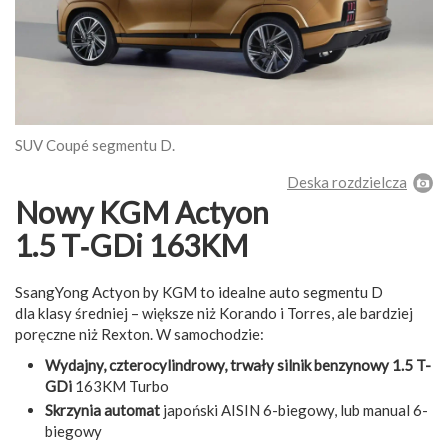
SUV Coupé segmentu D.
Deska rozdzielcza
Nowy KGM Actyon
1.5 T‑GDi 163KM
SsangYong Actyon by KGM to idealne auto segmentu D
dla klasy średniej – większe niż Korando i Torres, ale bardziej
poręczne niż Rexton. W samochodzie:
Wydajny, czterocylindrowy, trwały silnik benzynowy 1.5 T-
GDi
163KM Turbo
Skrzynia automat
japoński AISIN 6-biegowy, lub manual 6-
biegowy