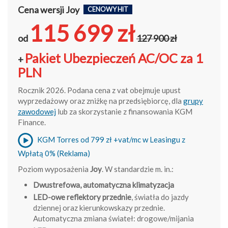
Cena wersji Joy
CENOWY HIT
115 699 zł
od
127 900 zł
Pakiet Ubezpieczeń AC/OC za 1
+
PLN
Rocznik 2026. Podana cena z vat obejmuje upust
wyprzedażowy oraz zniżkę na przedsiębiorcę, dla
grupy
zawodowej
lub za skorzystanie z finansowania KGM
Finance.
KGM Torres od 799 zł +vat/mc w Leasingu z
Wpłatą 0% (Reklama)
Poziom wyposażenia
Joy
. W standardzie m. in.:
Dwustrefowa, automatyczna klimatyzacja
LED-owe reflektory przednie
, światła do jazdy
dziennej oraz kierunkowskazy przednie.
Automatyczna zmiana świateł: drogowe/mijania