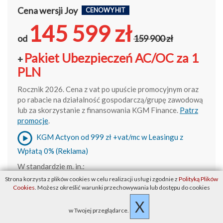
Cena wersji Joy
CENOWY HIT
145 599 zł
od
159 900 zł
Pakiet Ubezpieczeń AC/OC za 1
+
PLN
Rocznik 2026. Cena z vat po upuście promocyjnym oraz
po rabacie na działalność gospodarczą/grupę zawodową
lub za skorzystanie z finansowania KGM Finance.
Patrz
promocje
.
KGM Actyon od 999 zł +vat/mc w Leasingu z
Wpłatą 0% (Reklama)
W standardzie m. in.:
(Actyon ma te rzeczy w standardzie, a Torres - nie. Stąd
Strona korzysta z plików cookies w celu realizacji usług i zgodnie z
Polityką Plików
cena Actyona)
Cookies
. Możesz określić warunki przechowywania lub dostępu do cookies
X
Tapicerka skórzana w kolorze czarnym
w Twojej przeglądarce.
Fotele przednie i tylna kanapa podgrzewane (dwa