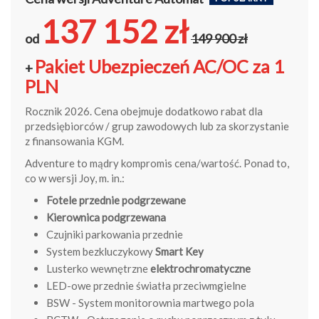
137 152 zł
od
149 900 zł
Pakiet Ubezpieczeń AC/OC za 1
+
PLN
Rocznik 2026. Cena obejmuje dodatkowo rabat dla
przedsiębiorców / grup zawodowych lub za skorzystanie
z finansowania KGM.
Adventure to mądry kompromis cena/wartość. Ponad to,
co w wersji Joy, m. in.:
Fotele przednie podgrzewane
Kierownica podgrzewana
Czujniki parkowania przednie
System bezkluczykowy
Smart Key
Lusterko wewnętrzne
elektrochromatyczne
LED-owe przednie światła przeciwmgielne
BSW - System monitorownia martwego pola