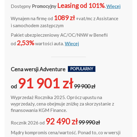
Leasing od 101%
Dostępny
Promocyjny
.
Więcej
1089 zł
Wynajem na firmę od
+vat/mc z Assistance
i samochodem zastępczym
Pakiet ubezpieczeniowy AC/OC/NNW w Benefii
2,53%
od
wartości auta.
Więcej
Cena wersji Adventure
POPULARNY
91 901 zł
od
99 900 zł
Wyprzedaż Rocznika 2025. Oprócz upustu na
wyprzedaży, cena obejmuje zniżkę za skorzystanie z
finansowania KGM Finance.
92 490 zł
99 990 zł
Rocznik 2026 od
Mądry kompromis cena/wartość. Ponad to, co w wersji