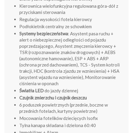
Kierownica wielofunkcyjna regulowana góra-dół z
przyciskami sterowania
Regulacja wysokości fotela kierowcy
Podłokietnik centralny ze schowkiem
Systemy bezpieczeństwa
: Asystent pasa ruchu +
alert o niebezpiecznej odległości od pojazdu
poprzedzającego, Asystent zmęczenia kierowcy +
TSR (rozpoznawanie znaków drogowych) + AEBS
(autonomiczne hamowanie), ESP + ABS + ARP
(ochrona przed dachowaniem), TCS - System kotroli
trakcji, HDC (kontrola zjazdu ze wzniesienia) + HSA
(asystent wjazdu na wzniesienie), Monitorowanie
ciśnienia w oponach
Światła LED
do jazdy dziennej
Czujnik zmierzchu i czujnik deszczu
6 poduszek powietrznych (przednie, boczne w
przednich fotelach, kurtyny powietrzne)
Mocowania fotelików dziecięcych Isofix
Tylna kanapa składana i dzielona 60:40
Immobilizer + Alarm