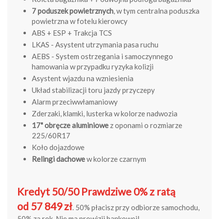
7 poduszek powietrznych
, w tym centralna poduszka
powietrzna w fotelu kierowcy
ABS + ESP + Trakcja TCS
LKAS - Asystent utrzymania pasa ruchu
AEBS - System ostrzegania i samoczynnego
hamowania w przypadku ryzyka kolizji
Asystent wjazdu na wzniesienia
Układ stabilizacji toru jazdy przyczepy
Alarm przeciwwłamaniowy
Zderzaki, klamki, lusterka w kolorze nadwozia
17" obręcze aluminiowe
z oponami o rozmiarze
225/60R17
Koło dojazdowe
Relingi dachowe
w kolorze czarnym
Kredyt 50/50 Prawdziwe 0% z ratą
od 57 849 zł
. 50% płacisz przy odbiorze samochodu,
50% za rok. Nie ma prowizji bankowej!