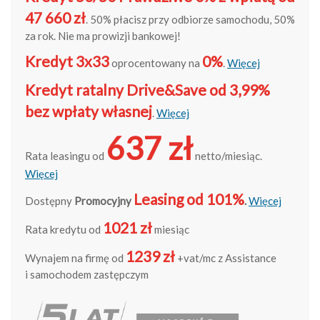
47 660 zł
. 50% płacisz przy odbiorze samochodu, 50%
za rok. Nie ma prowizji bankowej!
Kredyt 3x33
0%
oprocentowany na
.
Więcej
Kredyt ratalny Drive&Save od 3,99%
bez wpłaty własnej
.
Więcej
637 zł
Rata leasingu od
netto/miesiąc.
Więcej
Leasing od 101%
Dostępny
Promocyjny
.
Więcej
1021 zł
Rata kredytu od
miesiąc
1239 zł
Wynajem na firmę od
+vat/mc z Assistance
i samochodem zastępczym