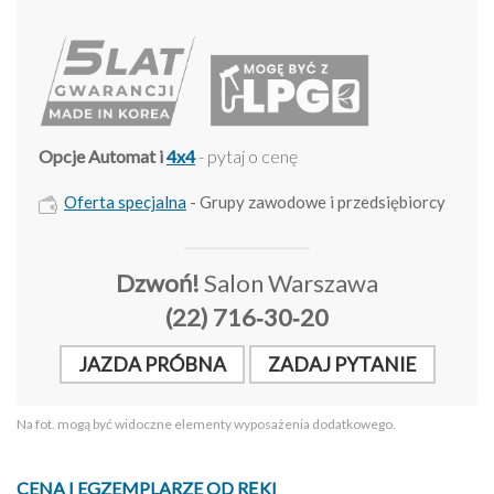
Opcje Automat i
4x4
- pytaj o cenę
Oferta specjalna
- Grupy zawodowe i przedsiębiorcy
Dzwoń!
Salon Warszawa
(22) 716‑30‑20
JAZDA PRÓBNA
ZADAJ PYTANIE
Na fot. mogą być widoczne elementy wyposażenia dodatkowego.
CENA I EGZEMPLARZE OD RĘKI