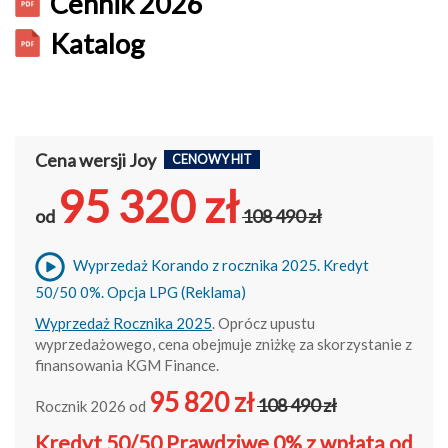
Cennik 2026
Katalog
Cena wersji Joy
CENOWY HIT
95 320 zł
od
108 490 zł
Wyprzedaż Korando z rocznika 2025. Kredyt
50/50 0%. Opcja LPG (Reklama)
Wyprzedaż Rocznika 2025
. Oprócz upustu
wyprzedażowego, cena obejmuje zniżkę za skorzystanie z
finansowania KGM Finance.
95 820 zł
108 490 zł
Rocznik 2026 od
Kredyt 50/50 Prawdziwe 0% z wpłatą od