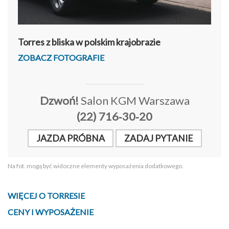
Torres z bliska w polskim krajobrazie
ZOBACZ FOTOGRAFIE
Dzwoń!
Salon KGM Warszawa
(22) 716‑30‑20
JAZDA PRÓBNA
ZADAJ PYTANIE
Na fot. mogą być widoczne elementy wyposażenia dodatkowego.
WIĘCEJ O TORRESIE
CENY I WYPOSAŻENIE