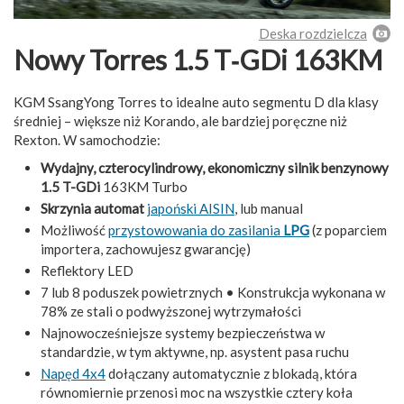
Deska rozdzielcza
Nowy Torres 1.5 T‑GDi 163KM
KGM SsangYong Torres to idealne auto segmentu D dla klasy
średniej – większe niż Korando, ale bardziej poręczne niż
Rexton. W samochodzie:
Wydajny, czterocylindrowy, ekonomiczny silnik benzynowy
1.5 T-GDi
163KM Turbo
Skrzynia automat
japoński AISIN
, lub manual
Możliwość
przystowowania do zasilania
LPG
(z poparciem
importera, zachowujesz gwarancję)
Reflektory LED
7 lub 8 poduszek powietrznych •
Konstrukcja wykonana w
78% ze stali o podwyższonej wytrzymałości
Najnowocześniejsze systemy bezpieczeństwa w
standardzie, w tym aktywne, np. asystent pasa ruchu
Napęd 4x4
dołączany automatycznie z blokadą, która
równomiernie przenosi moc na wszystkie cztery koła