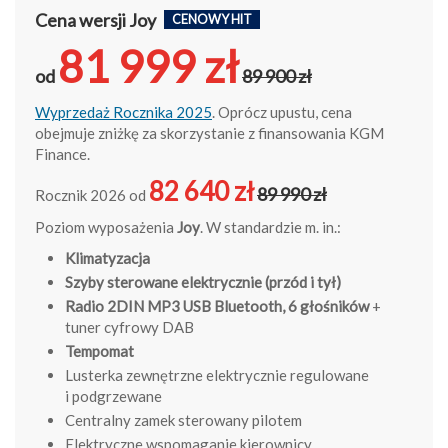
Cena wersji Joy
CENOWY HIT
81 999 zł
od
89 900 zł
Wyprzedaż Rocznika 2025
. Oprócz upustu, cena
obejmuje zniżkę za skorzystanie z finansowania KGM
Finance.
82 640 zł
89 990 zł
Rocznik 2026 od
Poziom wyposażenia
Joy
. W standardzie m. in.:
Klimatyzacja
S
zyby sterowane elektrycznie (przód i tył)
Radio 2DIN MP3 USB Bluetooth, 6 głośników
+
tuner cyfrowy DAB
Tempomat
Lusterka zewnętrzne elektrycznie regulowane
i podgrzewane
Centralny zamek sterowany pilotem
Elektryczne wspomaganie kierownicy