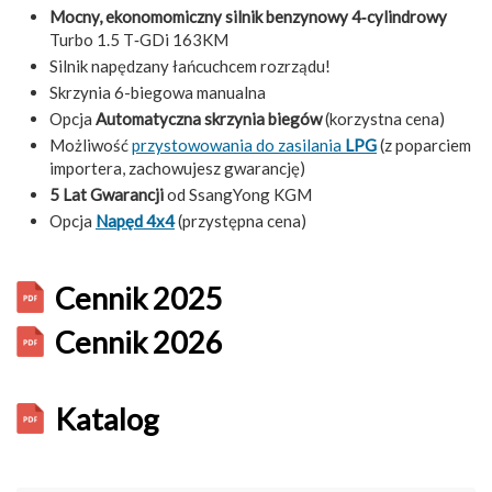
Mocny, ekonomomiczny silnik benzynowy 4‑cylindrowy
Turbo 1.5 T‑GDi 163KM
Silnik napędzany łańcuchcem rozrządu!
Skrzynia 6-biegowa manualna
Opcja
Automatyczna skrzynia biegów
(korzystna cena)
Możliwość
przystowowania do zasilania
LPG
(z poparciem
importera, zachowujesz gwarancję)
5 Lat Gwarancji
od SsangYong KGM
Opcja
Napęd 4x4
(przystępna cena)
Cennik 2025
Cennik 2026
Katalog