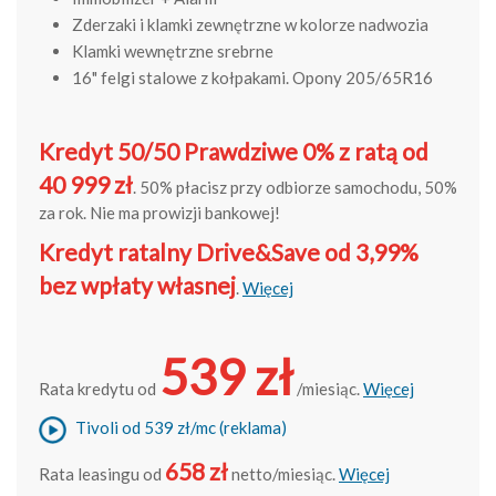
Zderzaki i klamki zewnętrzne w kolorze nadwozia
Klamki wewnętrzne srebrne
16" felgi stalowe z kołpakami. Opony 205/65R16
Kredyt 50/50 Prawdziwe 0% z ratą od
40 999 zł
. 50% płacisz przy odbiorze samochodu, 50%
za rok. Nie ma prowizji bankowej!
Kredyt ratalny Drive&Save od 3,99%
bez wpłaty własnej
.
Więcej
539 zł
Rata kredytu od
/miesiąc.
Więcej
Tivoli od 539 zł/mc (reklama)
658 zł
Rata leasingu od
netto/miesiąc.
Więcej