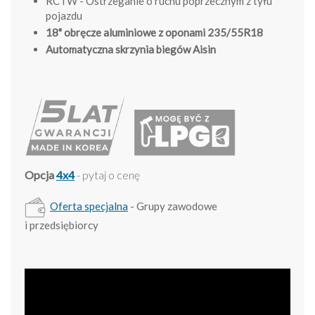
RCTW - Ostrzeganie o ruchu poprzecznym z tyłu
pojazdu
18" obręcze aluminiowe z oponami 235/55R18
Automatyczna skrzynia biegów Aisin
Opcja
4x4
- pytaj o cenę
Oferta specjalna
- Grupy zawodowe
i przedsiębiorcy