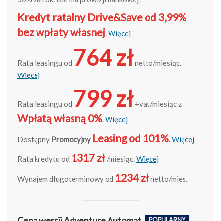
Kredyt ratalny Drive&Save od 3,99%
bez wpłaty własnej
.
Więcej
764 zł
Rata leasingu od
netto/miesiąc.
Więcej
799 zł
Rata leasingu od
+vat/miesiąc z
Wpłatą własną 0%
.
Więcej
Leasing od 101%
Dostępny
Promocyjny
.
Więcej
1317 zł
Rata kredytu od
/miesiąc.
Więcej
1234 zł
Wynajem długoterminowy od
netto/mies.
Cena wersji Adventure Automat
POPULARNY