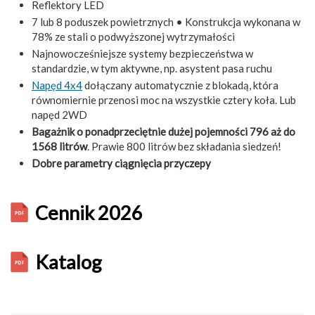
Reflektory LED
7 lub 8 poduszek powietrznych •
Konstrukcja wykonana w
78% ze stali o podwyższonej wytrzymałości
Najnowocześniejsze systemy bezpieczeństwa w
standardzie, w tym aktywne, np. asystent pasa ruchu
Napęd 4x4
dołączany automatycznie z blokadą, która
równomiernie przenosi moc na wszystkie cztery koła. Lub
napęd 2WD
Bagażnik o ponadprzeciętnie dużej pojemności 796 aż do
1568 litrów
. Prawie 800 litrów bez składania siedzeń!
Dobre parametry ciągnięcia przyczepy
Cennik 2026
Katalog