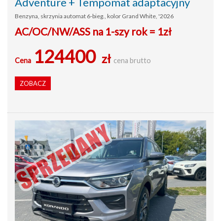
Adventure + Tempomat adaptacyjny
Benzyna, skrzynia automat 6-bieg., kolor Grand White, '2026
AC/OC/NW/ASS na 1-szy rok = 1zł
124400
zł
Cena
cena brutto
ZOBACZ