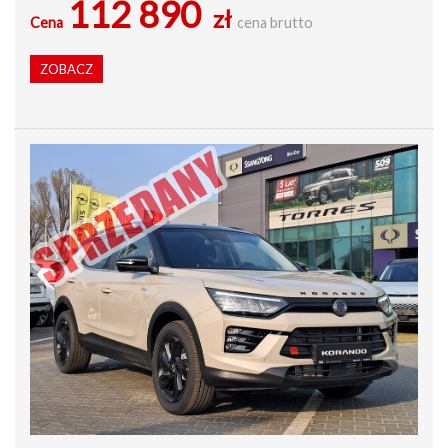
112 890
zł
Cena
cena brutto
ZOBACZ