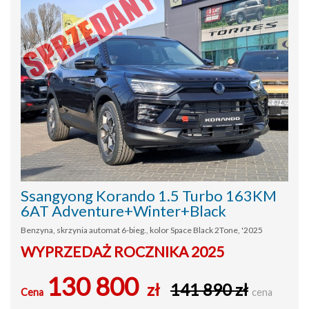
Ssangyong Korando 1.5 Turbo 163KM
6AT Adventure+Winter+Black
Benzyna, skrzynia automat 6-bieg., kolor Space Black 2Tone, '2025
WYPRZEDAŻ ROCZNIKA 2025
130 800
zł
141 890 zł
Cena
cena