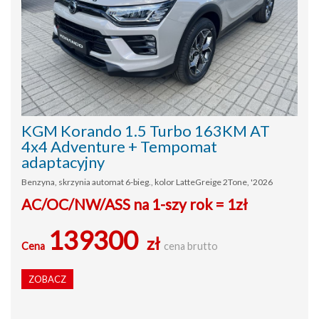
KGM Korando 1.5 Turbo 163KM AT
4x4 Adventure + Tempomat
adaptacyjny
Benzyna, skrzynia automat 6-bieg., kolor LatteGreige 2Tone, '2026
AC/OC/NW/ASS na 1-szy rok = 1zł
139300
zł
Cena
cena brutto
ZOBACZ