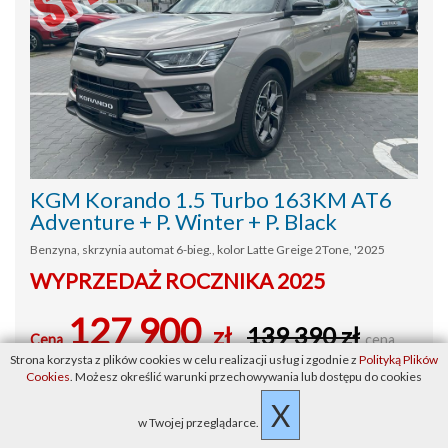
KGM Korando 1.5 Turbo 163KM AT6
Adventure + P. Winter + P. Black
Benzyna, skrzynia automat 6-bieg., kolor Latte Greige 2Tone, '2025
WYPRZEDAŻ ROCZNIKA 2025
127 900
zł
139 390 zł
Cena
cena
Strona korzysta z plików cookies w celu realizacji usług i zgodnie z
Polityką Plików
Cookies
. Możesz określić warunki przechowywania lub dostępu do cookies
brutto
X
ZOBACZ
w Twojej przeglądarce.