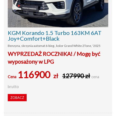
KGM Korando 1.5 Turbo 163KM 6AT
Joy+Comfort+Black
Benzyna, skrzynia automat 6-bieg., kolor Grand White 2Tone, '2025
WYPRZEDAŻ ROCZNIKA! / Mogę być
wyposażony w LPG
116900
zł
127990 zł
Cena
cena
brutto
ZOBACZ