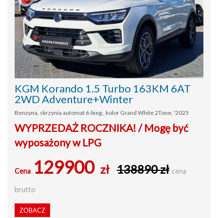
KGM Korando 1.5 Turbo 163KM 6AT
2WD Adventure+Winter
Benzyna, skrzynia automat 6-bieg., kolor Grand White 2Tone, '2025
WYPRZEDAŻ ROCZNIKA! / Mogę być
wyposażony w LPG
129900
zł
138890 zł
Cena
cena
brutto
ZOBACZ