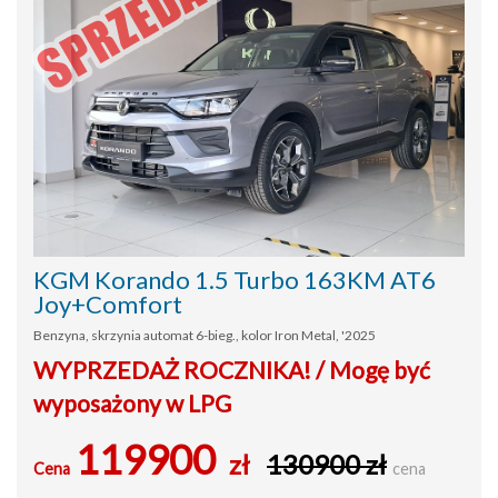
KGM Korando 1.5 Turbo 163KM AT6
Joy+Comfort
Benzyna, skrzynia automat 6-bieg., kolor Iron Metal, '2025
WYPRZEDAŻ ROCZNIKA! / Mogę być
wyposażony w LPG
119900
zł
130900 zł
Cena
cena