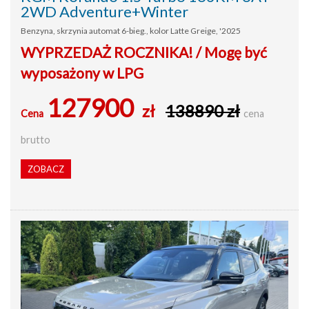
2WD Adventure+Winter
Benzyna, skrzynia automat 6-bieg., kolor Latte Greige, '2025
WYPRZEDAŻ ROCZNIKA! / Mogę być
wyposażony w LPG
127900
zł
138890 zł
Cena
cena
brutto
ZOBACZ