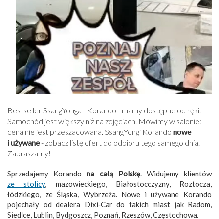
Bestseller SsangYonga - Korando - mamy dostępne od ręki.
Samochód jest większy niż na zdjęciach. Mówimy w salonie:
cena nie jest przeszacowana. SsangYongi Korando
nowe
i używane
- zobacz listę ofert do odbioru tego samego dnia.
Zapraszamy!
Sprzedajemy Korando
na całą Polskę
. Widujemy klientów
ze stolicy
, mazowieckiego, Białostocczyzny, Roztocza,
łódzkiego, ze Śląska, Wybrzeża. Nowe i używane Korando
pojechały od dealera Dixi‑Car do takich miast jak Radom,
Siedlce, Lublin, Bydgoszcz, Poznań, Rzeszów, Częstochowa.