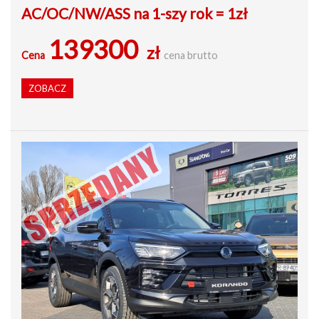
AC/OC/NW/ASS na 1-szy rok = 1zł
139300
zł
Cena
cena brutto
ZOBACZ