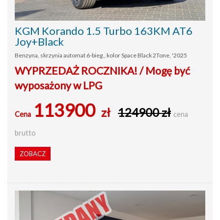
KGM Korando 1.5 Turbo 163KM AT6
Joy+Black
Benzyna, skrzynia automat 6-bieg., kolor Space Black 2Tone, '2025
WYPRZEDAŻ ROCZNIKA! / Mogę być
wyposażony w LPG
113900
zł
124900 zł
Cena
cena
brutto
ZOBACZ