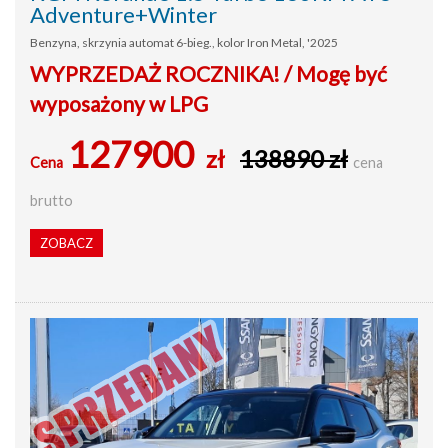
Adventure+Winter
Benzyna, skrzynia automat 6-bieg., kolor Iron Metal, '2025
WYPRZEDAŻ ROCZNIKA! / Mogę być
wyposażony w LPG
127900
zł
138890 zł
Cena
cena
brutto
ZOBACZ