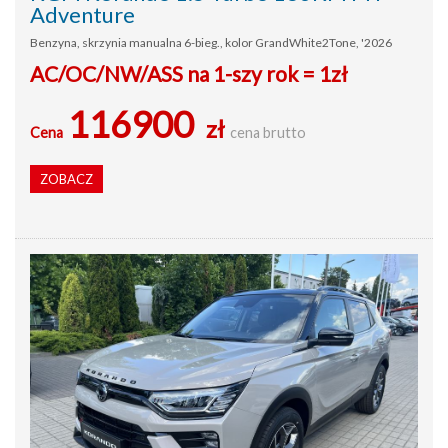
Adventure
Benzyna, skrzynia manualna 6-bieg., kolor GrandWhite2Tone, '2026
AC/OC/NW/ASS na 1-szy rok = 1zł
116900
zł
Cena
cena brutto
ZOBACZ