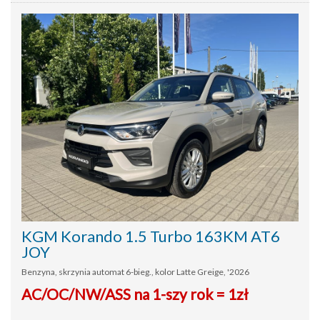
KGM Korando 1.5 Turbo 163KM AT6
JOY
Benzyna, skrzynia automat 6-bieg., kolor Latte Greige, '2026
AC/OC/NW/ASS na 1-szy rok = 1zł