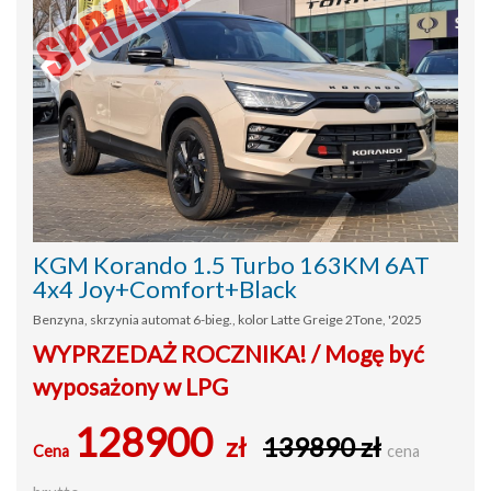
KGM Korando 1.5 Turbo 163KM 6AT
4x4 Joy+Comfort+Black
Benzyna, skrzynia automat 6-bieg., kolor Latte Greige 2Tone, '2025
WYPRZEDAŻ ROCZNIKA! / Mogę być
wyposażony w LPG
128900
zł
139890 zł
Cena
cena