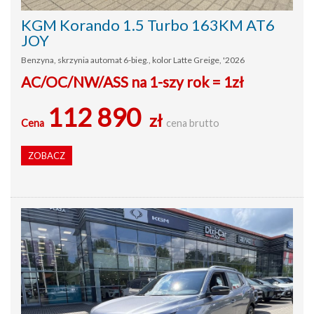
KGM Korando 1.5 Turbo 163KM AT6
JOY
Benzyna, skrzynia automat 6-bieg., kolor Latte Greige, '2026
AC/OC/NW/ASS na 1-szy rok = 1zł
112 890
zł
Cena
cena brutto
ZOBACZ