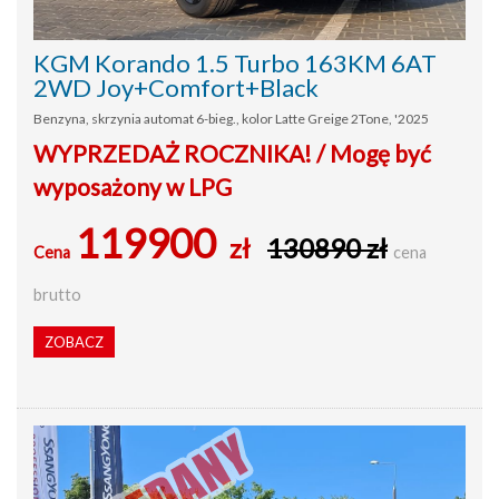
KGM Korando 1.5 Turbo 163KM 6AT
2WD Joy+Comfort+Black
Benzyna, skrzynia automat 6-bieg., kolor Latte Greige 2Tone, '2025
WYPRZEDAŻ ROCZNIKA! / Mogę być
wyposażony w LPG
119900
zł
130890 zł
Cena
cena
brutto
ZOBACZ