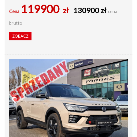
119900
zł
130900 zł
Cena
cena
brutto
ZOBACZ