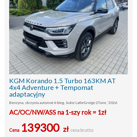
KGM Korando 1.5 Turbo 163KM AT
4x4 Adventure + Tempomat
adaptacyjny
Benzyna, skrzynia automat 6-bieg., kolor LatteGreige 2Tone, '2026
AC/OC/NW/ASS na 1-szy rok = 1zł
139300
zł
Cena
cena brutto