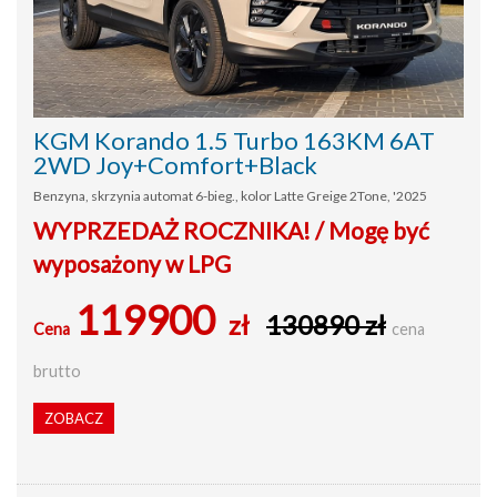
KGM Korando 1.5 Turbo 163KM 6AT
2WD Joy+Comfort+Black
Benzyna, skrzynia automat 6-bieg., kolor Latte Greige 2Tone, '2025
WYPRZEDAŻ ROCZNIKA! / Mogę być
wyposażony w LPG
119900
zł
130890 zł
Cena
cena
brutto
ZOBACZ