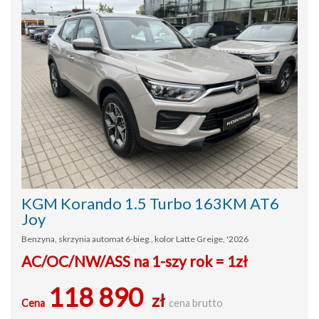
KGM Korando 1.5 Turbo 163KM AT6
Joy
Benzyna, skrzynia automat 6-bieg., kolor Latte Greige, '2026
AC/OC/NW/ASS na 1-szy rok = 1zł
118 890
zł
Cena
cena brutto