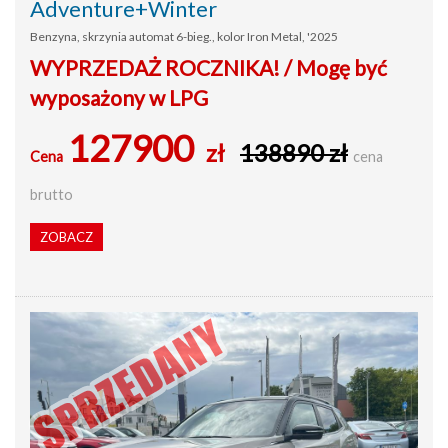
Adventure+Winter
Benzyna, skrzynia automat 6-bieg., kolor Iron Metal, '2025
WYPRZEDAŻ ROCZNIKA! / Mogę być
wyposażony w LPG
127900
zł
138890 zł
Cena
cena
brutto
ZOBACZ