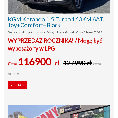
KGM Korando 1.5 Turbo 163KM 6AT
Joy+Comfort+Black
Benzyna, skrzynia automat 6-bieg., kolor Grand White 2Tone, '2025
WYPRZEDAŻ ROCZNIKA! / Mogę być
wyposażony w LPG
116900
zł
127990 zł
Cena
cena
brutto
ZOBACZ