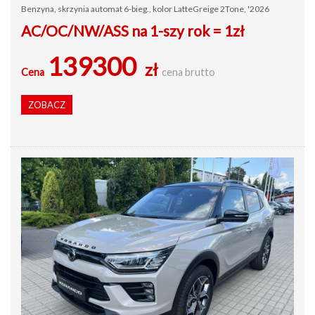
Benzyna, skrzynia automat 6-bieg., kolor LatteGreige 2Tone, '2026
AC/OC/NW/ASS na 1-szy rok = 1zł
139300
zł
Cena
cena brutto
ZOBACZ