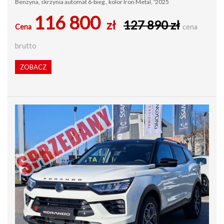
Benzyna, skrzynia automat 6-bieg., kolor Iron Metal, '2025
116 800
zł
127 890 zł
Cena
cena
brutto
ZOBACZ