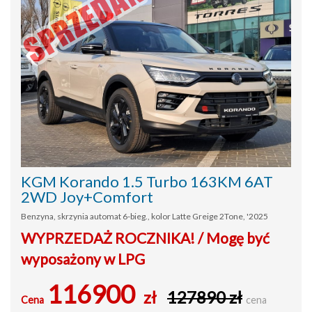
KGM Korando 1.5 Turbo 163KM 6AT
2WD Joy+Comfort
Benzyna, skrzynia automat 6-bieg., kolor Latte Greige 2Tone, '2025
WYPRZEDAŻ ROCZNIKA! / Mogę być
wyposażony w LPG
116900
zł
127890 zł
Cena
cena