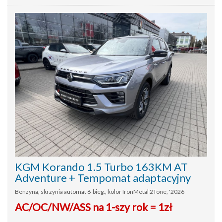
KGM Korando 1.5 Turbo 163KM AT
Adventure + Tempomat adaptacyjny
Benzyna, skrzynia automat 6-bieg., kolor IronMetal 2Tone, '2026
AC/OC/NW/ASS na 1-szy rok = 1zł