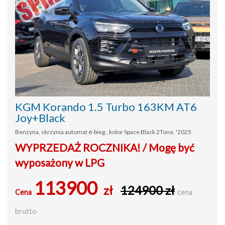
KGM Korando 1.5 Turbo 163KM AT6
Joy+Black
Benzyna, skrzynia automat 6-bieg., kolor Space Black 2Tone, '2025
WYPRZEDAŻ ROCZNIKA! / Mogę być
wyposażony w LPG
113900
zł
124900 zł
Cena
cena
brutto