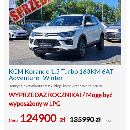
KGM Korando 1.5 Turbo 163KM 6AT
Adventure+Winter
Benzyna, skrzynia automat 6-bieg., kolor Grand White, '2025
WYPRZEDAŻ ROCZNIKA! / Mogę być
wyposażony w LPG
124900
zł
135990 zł
Cena
cena