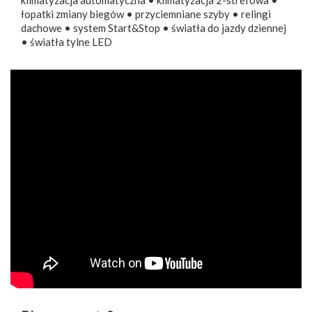
klimatyzacja automatyczna • klimatyzacja 2-strefowa •
łopatki zmiany biegów • przyciemniane szyby • relingi
dachowe • system Start&Stop • światła do jazdy dziennej
• światła tylne LED