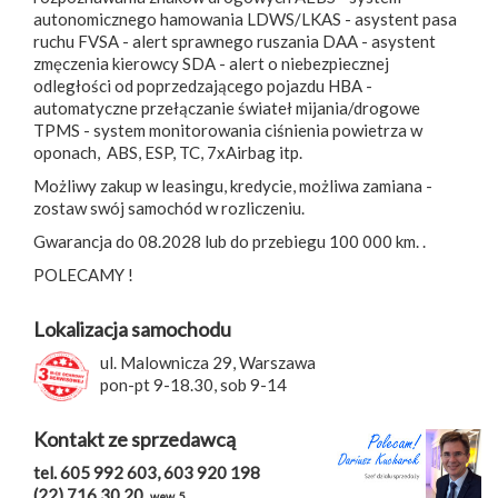
autonomicznego hamowania LDWS/LKAS - asystent pasa
ruchu FVSA - alert sprawnego ruszania DAA - asystent
zmęczenia kierowcy SDA - alert o niebezpiecznej
odległości od poprzedzającego pojazdu HBA -
automatyczne przełączanie świateł mijania/drogowe
TPMS - system monitorowania ciśnienia powietrza w
oponach, ABS, ESP, TC, 7xAirbag itp.
Możliwy zakup w leasingu, kredycie, możliwa zamiana -
zostaw swój samochód w rozliczeniu.
Gwarancja do 08.2028 lub do przebiegu 100 000 km. .
POLECAMY !
Lokalizacja samochodu
ul. Malownicza 29, Warszawa
pon-pt 9-18.30, sob 9-14
Kontakt ze sprzedawcą
tel. 605 992 603, 603 920 198
(22) 716 30 20
wew. 5