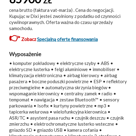
ZŁ
cena brutto (faktura vat-marża) . Cena do negocjacji.
Kupując w Dixi jesteś zwolniony z podatku od czynności
cywilnoprawnych. Oferta ważna do czasu sprzedaży
samochodu.
👉
Zobacz
Specjalną ofertę finansowania
Wyposażenie
• komputer pokładowy • elektryczne szyby • ABS •
elektryczne lusterka • felgi aluminiowe • immobiliser •
klimatyzacja elektroniczna • airbag kierowcy • airbag
pasażera • boczne poduszki powietrzne • ESP • reflektory
przeciwmgielne • automatyczna skrzynia biegów •
wspomaganie kierownicy • centralny zamek • radio •
tempomat • nawigacja • zestaw Bluetooth™ • sensory
parkowania • Isofix • kurtyny powietrzne • mp3 •
tapicerka welurowa • wielofunkcyjna kierownica •
ASR/TC • asystent pasa ruchu • czujnik deszczu • czujnik
zmierzchu • elektrochromatyczne lusterko wsteczne •
gniazdo SD • gniazdo USB • kamera cofania •