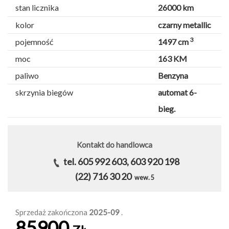
stan licznika
26000 km
kolor
czarny metallic
3
pojemność
1497 cm
moc
163 KM
paliwo
Benzyna
skrzynia biegów
automat 6-
bieg.
Kontakt do handlowca
tel. 605 992 603, 603 920 198
(22) 716 30 20
wew. 5
Sprzedaż zakończona
2025-09
.
85900