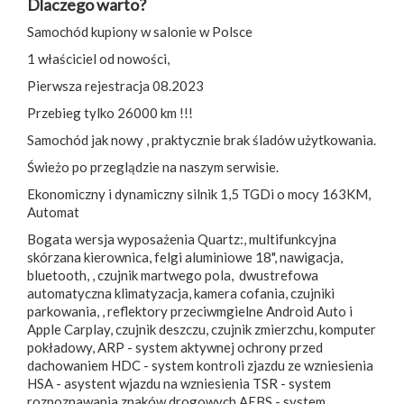
Dlaczego warto?
Samochód kupiony w salonie w Polsce
1 właściciel od nowości,
Pierwsza rejestracja 08.2023
Przebieg tylko 26000 km !!!
Samochód jak nowy , praktycznie brak śladów użytkowania.
Świeżo po przeglądzie na naszym serwisie.
Ekonomiczny i dynamiczny silnik 1,5 TGDi o mocy 163KM,
Automat
Bogata wersja wyposażenia Quartz:, multifunkcyjna
skórzana kierownica, felgi aluminiowe 18", nawigacja,
bluetooth, , czujnik martwego pola, dwustrefowa
automatyczna klimatyzacja, kamera cofania, czujniki
parkowania, , reflektory przeciwmgielne Android Auto i
Apple Carplay, czujnik deszczu, czujnik zmierzchu, komputer
pokładowy, ARP - system aktywnej ochrony przed
dachowaniem HDC - system kontroli zjazdu ze wzniesienia
HSA - asystent wjazdu na wzniesienia TSR - system
rozpoznawania znaków drogowych AEBS - system