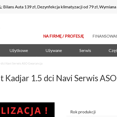
L
: Bilans Auta 139 zł, Dezynfekcja klimatyzacji od 79 zł, Wymiana
NA FIRMĘ / PROFESJĘ
FINANSOWA
Użytkowe
Używane
Serwis
Częś
 dci Navi Serwis ASO Gwarancja
adjar 1.5 dci Navi Serwis ASO
Rok produkcji