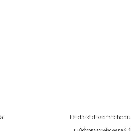
za
Dodatki do samochodu
Ochrona serwisowa na 6, 1