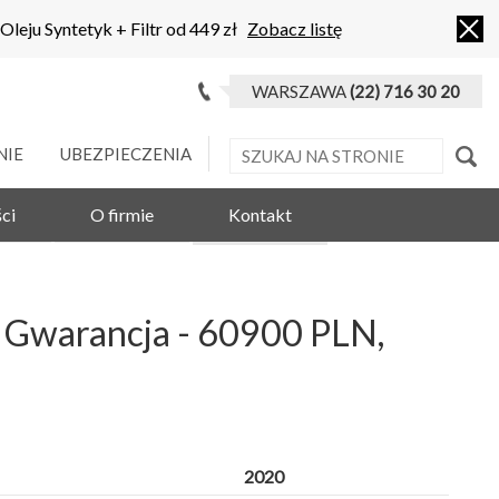
 Oleju Syntetyk + Filtr od 449 zł
Zobacz listę
WARSZAWA
(22) 716 30 20
NIE
UBEZPIECZENIA
ci
O firmie
Kontakt
 Gwarancja - 60900 PLN,
2020