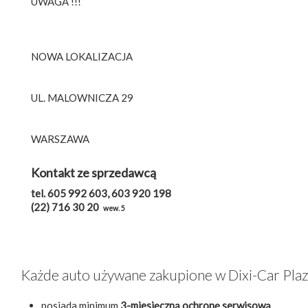
UWAGA !!!
NOWA LOKALIZACJA
UL. MALOWNICZA 29
WARSZAWA
Kontakt ze sprzedawcą
tel. 605 992 603, 603 920 198
(22) 716 30 20
wew. 5
Każde auto używane zakupione w Dixi-Car Pla
posiada minimum
3-miesięczną ochronę serwisową