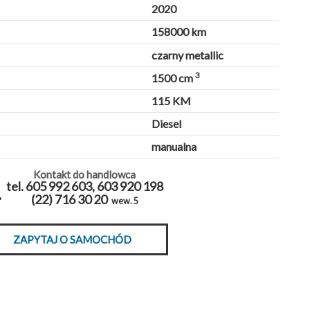
2020
158000 km
czarny metallic
3
1500 cm
115 KM
Diesel
manualna
Kontakt do handlowca
tel. 605 992 603, 603 920 198
(22) 716 30 20
wew. 5
ZAPYTAJ O SAMOCHÓD