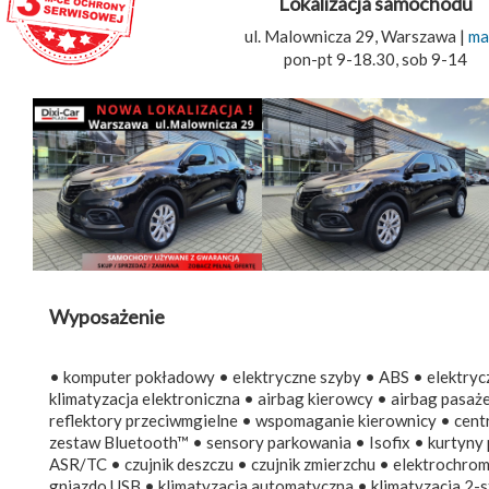
Lokalizacja samochodu
ul. Malownicza 29, Warszawa |
ma
pon-pt 9-18.30, sob 9-14
Wyposażenie
• komputer pokładowy • elektryczne szyby • ABS • elektryczn
klimatyzacja elektroniczna • airbag kierowcy • airbag pasa
reflektory przeciwmgielne • wspomaganie kierownicy • cent
zestaw Bluetooth™ • sensory parkowania • Isofix • kurtyny 
ASR/TC • czujnik deszczu • czujnik zmierzchu • elektrochro
gniazdo USB • klimatyzacja automatyczna • klimatyzacja 2-s