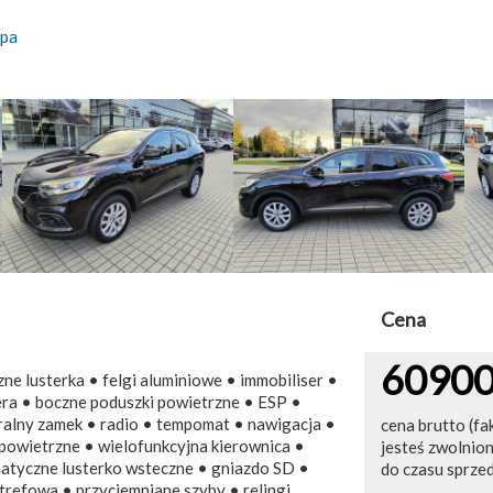
pa
Cena
6090
e lusterka • felgi aluminiowe • immobiliser •
żera • boczne poduszki powietrzne • ESP •
ralny zamek • radio • tempomat • nawigacja •
cena brutto (fa
powietrzne • wielofunkcyjna kierownica •
jesteś zwolnio
matyczne lusterko wsteczne • gniazdo SD •
do czasu sprze
trefowa • przyciemniane szyby • relingi