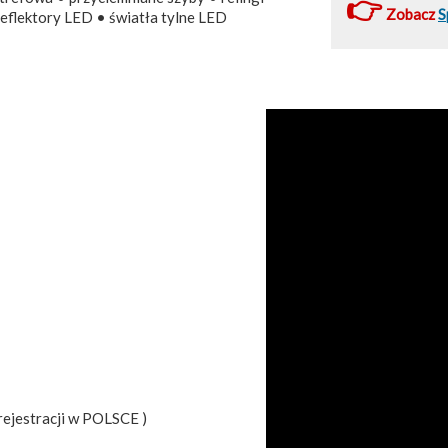
👉
Zobacz
S
reflektory LED • światła tylne LED
rejestracji w POLSCE )