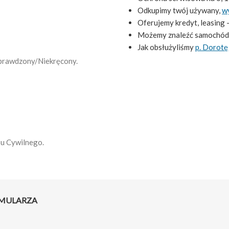
Odkupimy twój używany,
w
Oferujemy kredyt, leasing 
Możemy znaleźć samochód
Jak obsłużyliśmy
p. Dorotę
 Sprawdzony/Niekręcony.
su Cywilnego.
RMULARZA