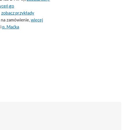
yceń go
-
zobacz przykłady
 na zamówienie,
więcej
i
p. Maćka