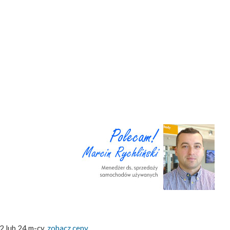
2 lub 24 m-cy,
zobacz ceny