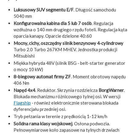
Luksusowy SUV segmentu E/F
. Długość samochodu
5040 mm
Konfigurowalna kabina dla 5 lub 7 osób
. Regulacja
wzdłużna o 140 mm drugiego rzędu foteli. Regulacja kąta
oparcia kanapy. Oparcie dzielone 40:60
Mocny, cichy, oszczędny silnik benzynowy 4‑cylindrowy
Turbo 2.0 Turbo 267KM MHEV. Jednostka produkcji
Mitsubishi
Miękka hybryda 48V (silnik BSG - belt-starter generator
o mocy 10 kW)
8-biegowy automat firmy ZF
. Moment obrotowy napędu
406 Nm
Napęd 4x4
. Reduktor. Skrzynia rozdzielcza
BorgWarner
.
Blokada mechanizmu różnicowego tylnej osi. W wersji
Flagship
- również elektronicznie sterowana blokada
dyferencjału przedniej osi.
Tryb pełzania w terenie z prędkością 1-12 km/h
Solidna rama klasy wojskowej
. Osłona podwozia.
Pełnowymiarowe koło zapasowe na tylnych drzwiach