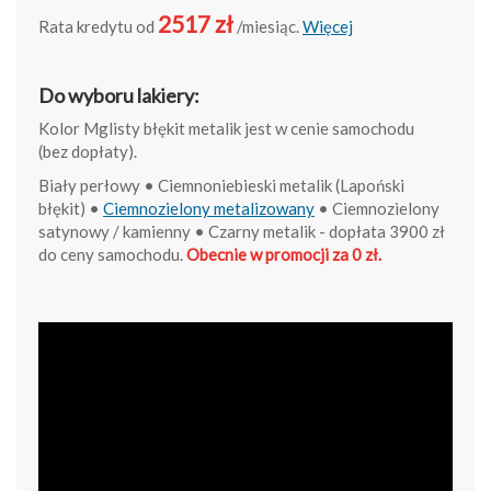
2517 zł
Rata kredytu od
/miesiąc.
Więcej
Do wyboru lakiery:
Kolor Mglisty błękit metalik jest w cenie samochodu
(bez dopłaty).
Biały perłowy • Ciemnoniebieski metalik (Lapoński
błękit) •
Ciemnozielony metalizowany
• Ciemnozielony
satynowy / kamienny • Czarny metalik - dopłata 3900 zł
do ceny samochodu.
Obecnie w promocji za 0 zł.