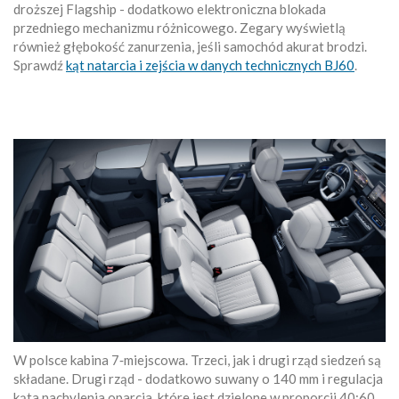
droższej Flagship - dodatkowo elektroniczna blokada
przedniego mechanizmu różnicowego. Zegary wyświetlą
również głębokość zanurzenia, jeśli samochód akurat brodzi.
Sprawdź
kąt natarcia i zejścia w danych technicznych BJ60
.
W polsce kabina 7‑miejscowa. Trzeci, jak i drugi rząd siedzeń są
składane. Drugi rząd - dodatkowo suwany o 140 mm i regulacja
kąta nachylenia oparcia, które jest dzielone w proporcji 40:60.