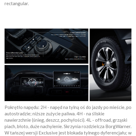
rectangular.
Pokrętło napędu: 2H - napęd na tylną oś do jazdy po mieście, po
autostradzie; niższe zużycie paliwa. 4H - na śliskie
nawierzchnie (śnieg, deszcz, pochyłości). 4L - offroad, grząski
piach, błoto, duże nachylenie. Skrzynia rozdzielcza BorgWarner.
W tańszej wersji Exclusive jest blokada tylnego dyferencjału; w