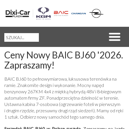
Ceny Nowy BAIC BJ60 '2026.
Zapraszamy!
BAIC BJ60 to pełnowymiarowa, luksusowa terenówka na
ramie. Znakomite design i wykonanie. Mocny napęd
benzynowy 267KM 4x4 z miękką hybrydą 48V i 8‑biegowym
automatem firmy ZF. Ponadprzeciętna dzielność w terenie.
Ustawna kabina 7-osobowa (ogrzewanie foteli w pierwszym
i drugim rzędzie, przesuwny drugi rząd siedzeń). Mamy od ręki
1 sztuk. Odbierz nowy samochód tego samego dnia.
Sprzedaż BAIC BJ60 w Polsce ruszyła.
Zapraszamy na jazdę