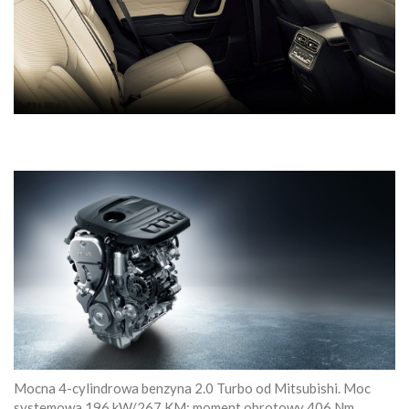
Mocna 4-cylindrowa benzyna 2.0 Turbo od Mitsubishi. Moc
systemowa 196 kW/267 KM; moment obrotowy 406 Nm.