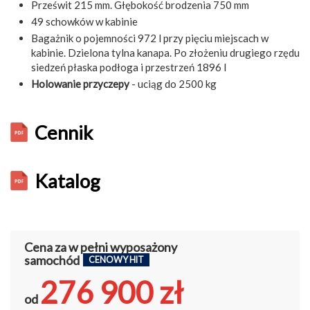
Prześwit 215 mm. Głębokość brodzenia 750 mm
49 schowków w kabinie
Bagażnik o pojemności 972 l przy pięciu miejscach w
kabinie. Dzielona tylna kanapa. Po złożeniu drugiego rzędu
siedzeń płaska podłoga i przestrzeń 1896 l
Holowanie przyczepy
- uciąg do 2500 kg
Cennik
Katalog
Cena za w pełni wyposażony
samochód
CENOWY HIT
276 900 zł
od