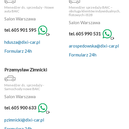
Menedżer ds. sprzedaży - Nowe
Menedżer sprzedaży BAIC –
auta BAIC
obsługa klientów indywidualnych,
flotowych i B2B
Salon Warszawa
Salon Warszawa
tel. 605 901 595
tel. 605 990 531
hdusza@dixi-car.pl
arospedowska@dixi-car.pl
Formularz 24h
Formularz 24h
Przemysław Zimnicki
Menedżer ds. sprzedaży -
Samochody nowe BAIC
Salon Warszawa
tel. 605 900 633
pzimnicki@dixi-car.pl
Formularz 24h