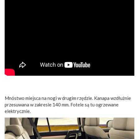
Mnóstwo miejsca na nogi w drugim rzędzie. Kanapa wzdłużnie
przesuwana w zakresie 140 mm. Fotele są tu ogrzewane
elektrycznie.