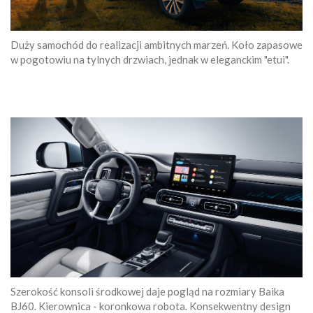
Duży samochód do realizacji ambitnych marzeń. Koło zapasowe
w pogotowiu na tylnych drzwiach, jednak w eleganckim "etui".
Szerokość konsoli środkowej daje pogląd na rozmiary Baika
BJ60. Kierownica - koronkowa robota. Konsekwentny design