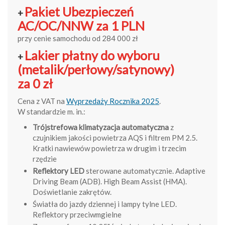
Pakiet Ubezpieczeń
+
AC/OC/NNW za 1 PLN
przy cenie samochodu od 284 000 zł
Lakier płatny do wyboru
+
(metalik/perłowy/satynowy)
za 0 zł
Cena z VAT na
Wyprzedaży Rocznika 2025
.
W standardzie m. in.:
Trójstrefowa klimatyzacja automatyczna
z
czujnikiem jakości powietrza AQS i filtrem PM 2.5.
Kratki nawiewów powietrza w drugim i trzecim
rzędzie
Reflektory LED
sterowane automatycznie. Adaptive
Driving Beam (ADB). High Beam Assist (HMA).
Doświetlanie zakrętów.
Światła do jazdy dziennej i lampy tylne LED.
Reflektory przeciwmgielne