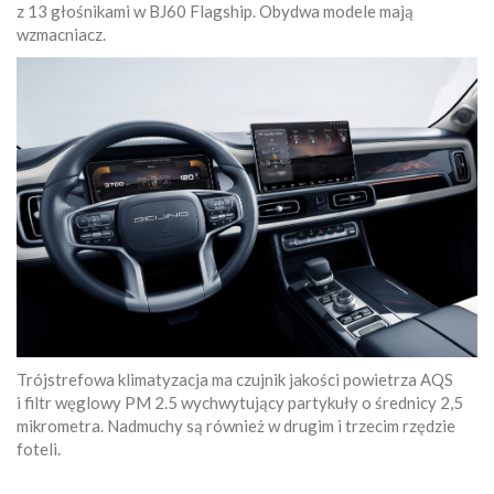
z 13 głośnikami w BJ60 Flagship. Obydwa modele mają
wzmacniacz.
Trójstrefowa klimatyzacja ma czujnik jakości powietrza AQS
i filtr węglowy PM 2.5 wychwytujący partykuły o średnicy 2,5
mikrometra. Nadmuchy są również w drugim i trzecim rzędzie
foteli.