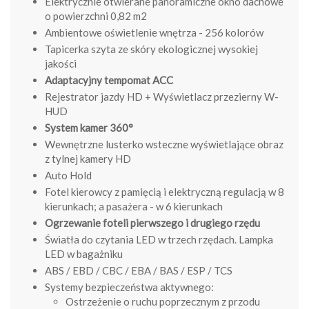
Elektrycznie otwierane panoramiczne okno dachowe
o powierzchni 0,82 m2
Ambientowe oświetlenie wnętrza - 256 kolorów
Tapicerka szyta ze skóry ekologicznej wysokiej
jakości
Adaptacyjny tempomat ACC
Rejestrator jazdy HD + Wyświetlacz przezierny W-
HUD
System kamer 360°
Wewnętrzne lusterko wsteczne wyświetlające obraz
z tylnej kamery HD
Auto Hold
Fotel kierowcy z pamięcią i elektryczną regulacją w 8
kierunkach; a pasażera - w 6 kierunkach
Ogrzewanie foteli pierwszego i drugiego rzędu
Światła do czytania LED w trzech rzędach. Lampka
LED w bagażniku
ABS / EBD / CBC / EBA / BAS / ESP / TCS
Systemy bezpieczeństwa aktywnego:
Ostrzeżenie o ruchu poprzecznym z przodu