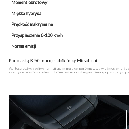
Moment obrotowy
Miękka hybryda
Prędkość maksymalna
Przyspieszenie 0‑100 km/h
Norma emisji
Pod maską BJ60 pracuje silnik firmy Mitsubishi.
Wartości zużycia paliwa i emisji spalin mają cel porównawczy w odniesieniu do
Rzeczywiste zużycie paliwa zależne jest m.in. od wyposażenia pojazdu, stylu j