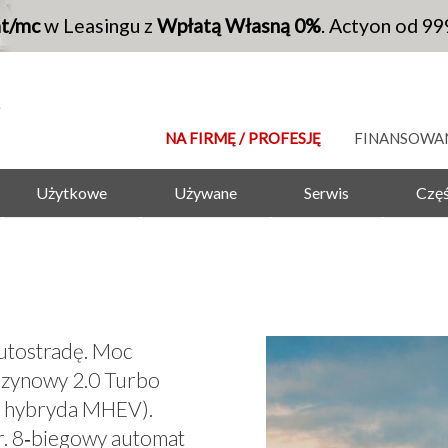
at/mc
w Leasingu z
Wpłatą Własną 0%
. Actyon od 99
NA FIRMĘ / PROFESJĘ
FINANSOWA
Użytkowe
Używane
Serwis
Częś
autostradę. Moc
enzynowy 2.0 Turbo
ka hybryda MHEV).
r. 8‑biegowy automat