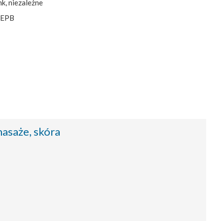
k, niezależne
y EPB
asaże, skóra