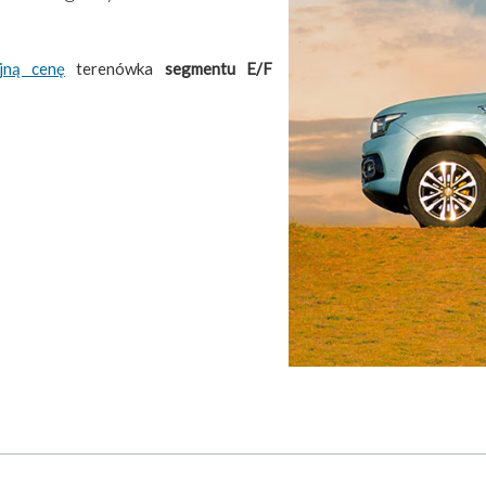
yjną cenę
terenówka
segmentu E/F