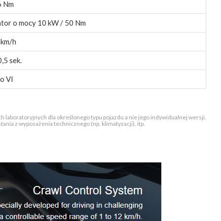
6 Nm
ator o mocy 10 kW / 50 Nm
 km/h
,5 sek.
o VI
 laboratoryjnych dla określonego typu pojazdu a nie jego indywidualnej wersji.
nia z wyposażenia technicznego (np. klimatyzacji), itp.