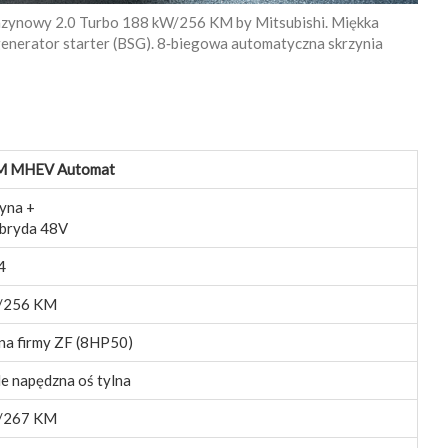
enzynowy 2.0 Turbo 188 kW/256 KM by Mitsubishi. Miękka
enerator starter (BSG). 8‑biegowa automatyczna skrzynia
KM MHEV Automat
yna +
ybryda 48V
4
/256 KM
na firmy ZF (8HP50)
le napędzna oś tylna
/267 KM