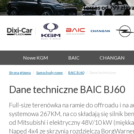
Torres od 799 zł+v
Nowe KGM
BAIC
CHANGAN
Strona główna
Samochody nowe
BAIC BJ60
Dane techniczne
Dane techniczne BAIC BJ60
Full-size terenówka na ramie do offroadu i na 
systemowa 267KM, na co składają się silnik b
od Mitsubishi i elektryczny 48V/10 kW (mięk
Napęd 4x4 ze skrzynią rozdzielczą BorgWarne