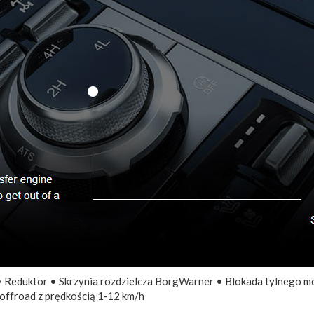
 • Reduktor • Skrzynia rozdzielcza BorgWarner • Blokada tylnego m
offroad z prędkością 1‑12 km/h