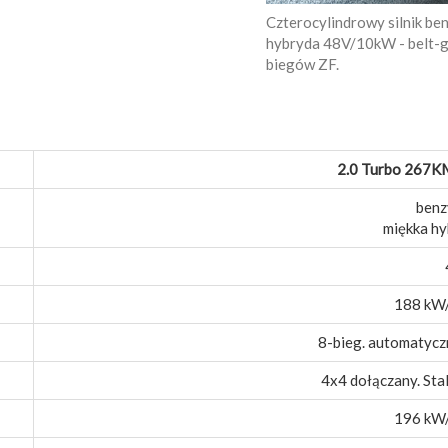
Czterocylindrowy silnik b
hybryda 48V/10kW - belt-g
biegów ZF.
2.0 Turbo 267
benz
miękka h
188 kW
8-bieg. automatycz
4x4 dołączany. Sta
196 kW