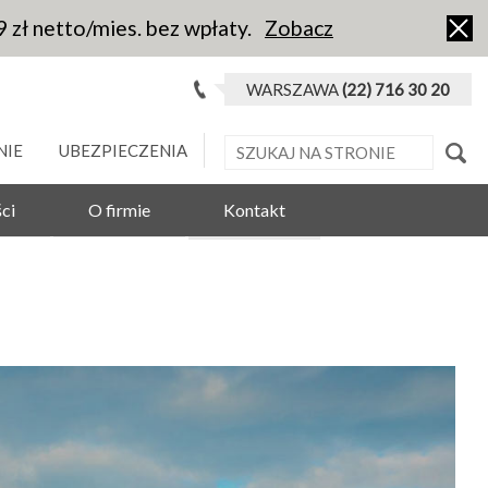
9 zł netto/mies. bez wpłaty.
Zobacz
WARSZAWA
(22) 716 30 20
NIE
UBEZPIECZENIA
ci
O firmie
Kontakt