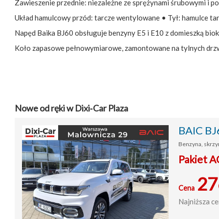
Zawieszenie przednie: niezależne ze sprężynami śrubowymi i p
Układ hamulcowy przód: tarcze wentylowane • Tył: hamulce t
Napęd Baika BJ60 obsługuje benzyny E5 i E10 z domieszką bi
Koło zapasowe pełnowymiarowe, zamontowane na tylnych drzwi
Nowe od ręki w Dixi‑Car Plaza
BAIC BJ
Benzyna, skrzyn
Pakiet A
27
Cena
Najniższa ce