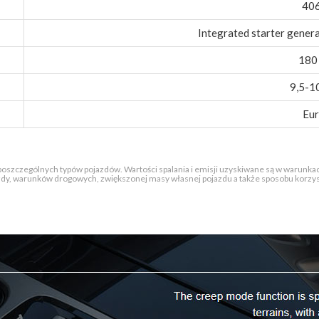
40
Integrated starter gener
180
9,5-10
Eur
 poszczególnych typów pojazdów. Wartości spalania i emisji uzyskiwane są w warunkach
azdy, warunków drogowych, zwiększonej masy własnej pojazdu a także sposobu korzysta