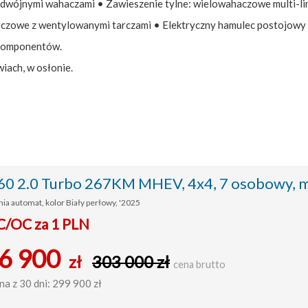
odwójnymi wahaczami • Zawieszenie tylne: wielowahaczowe multi-lin
arczowe z wentylowanymi tarczami • Elektryczny hamulec postojow
okomponentów.
ach, w osłonie.
60 2.0 Turbo 267KM MHEV, 4x4, 7 osobowy, m
ia automat, kolor Biały perłowy, '2025
C/OC za 1 PLN
6 900
zł
303 000 zł
cena brutto
na z 30 dni: 299 900 zł