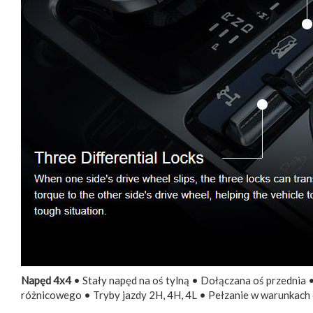
Napęd 4x4
• Stały napęd na oś tylną • Dołączana oś przednia
różnicowego • Tryby jazdy 2H, 4H, 4L • Pełzanie w warunkach 