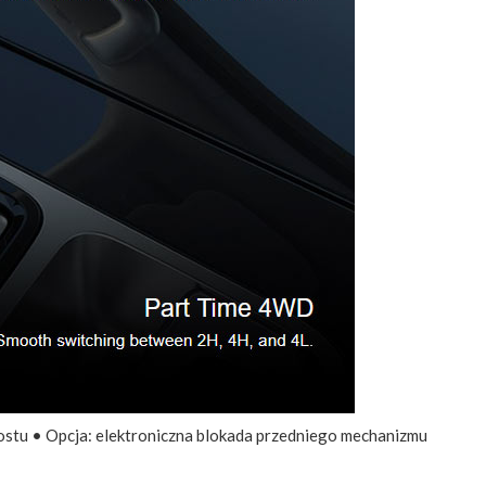
ostu • Opcja: elektroniczna blokada przedniego mechanizmu