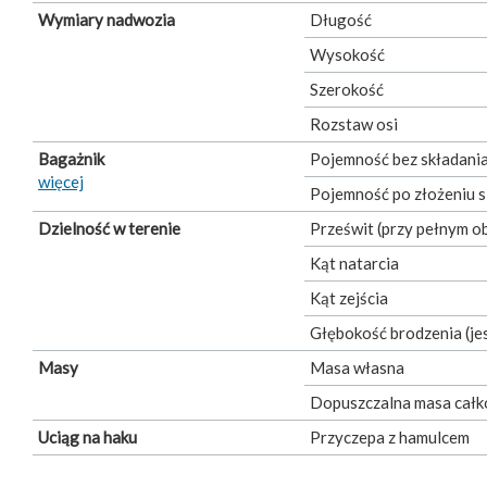
Wymiary nadwozia
Długość
Wysokość
Szerokość
Rozstaw osi
Bagażnik
Pojemność bez składania
więcej
Pojemność po złożeniu s
Dzielność w terenie
Prześwit (przy pełnym o
Kąt natarcia
Kąt zejścia
Głębokość brodzenia (je
Masy
Masa własna
Dopuszczalna masa całk
Uciąg na haku
Przyczepa z hamulcem