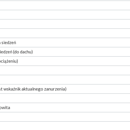
 siedzeń
iedzeń (do dachu)
bciążeniu)
st wskaźnik aktualnego zanurzenia)
owita