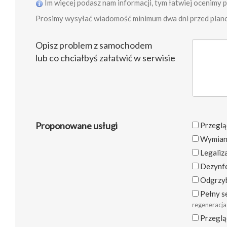
Im więcej podasz nam informacji, tym łatwiej ocenimy 
Prosimy wysyłać wiadomość minimum dwa dni przed plan
Opisz problem z samochodem
lub co chciałbyś załatwić w serwisie
Proponowane usługi
Przegl
Wymiana
Legaliz
Dezynfe
Odgrzyb
Pełny s
regeneracja
Przeglą