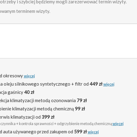
potrzeby i szybciej będziemy mogli zarezerwować termin wizyty.
owanym terminem wizyty.
ąd okresowy
więcej
 oleju silnikowego syntetycznego + filtr od
449 zł
więcej
acja gaśnicy
40 zł
kcja klimatyzacji metodą ozonowania
79 zł
ienie klimatyzacji metodą chemiczną
99 zł
erwis klimatyzacji od
399 zł
 czynnika + kontrola sprawności + odgrzybienie metodą chemiczną
więcej
d auta używanego przed zakupem od
599 zł
więcej