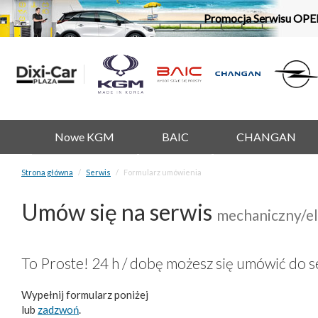
Promocja Serwisu OPE
Nowe KGM
BAIC
CHANGAN
Strona główna
Serwis
Formularz umówienia
Umów się na serwis
mechaniczny/el
To Proste! 24 h / dobę możesz się umówić do s
Wypełnij formularz poniżej
lub
zadzwoń
.