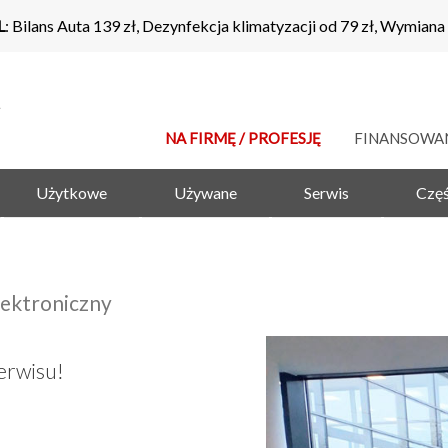
L
: Bilans Auta 139 zł, Dezynfekcja klimatyzacji od 79 zł, Wymiana
NA FIRMĘ / PROFESJĘ
FINANSOWA
Użytkowe
Używane
Serwis
Częś
ektroniczny
erwisu!