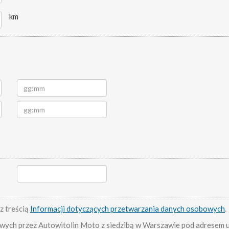
km
z treścią
Informacji dotyczących przetwarzania danych osobowych
.
ch przez Autowitolin Moto z siedzibą w Warszawie pod adresem ul