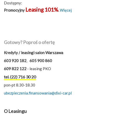
Dostępny:
Leasing 101%
Promocyjny
.
Więcej
Gotowy? Poproś o ofertę
Kredyty / leasingi salon Warszawa
603 920 182
,
605 900 860
609 822 122
- leasing PKO
tel. (22) 716 30 20
pon‑pt 8.30‑18.30
ubezpieczenia.finansowania@dixi-car.pl
O Leasingu