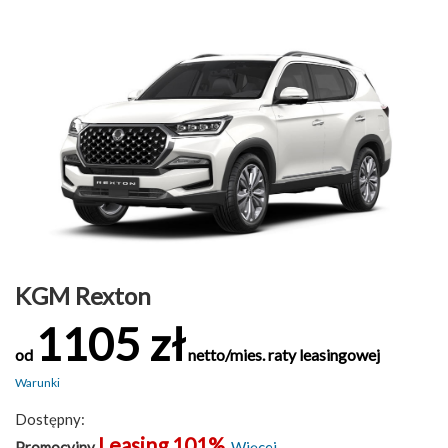
KGM Rexton
1105 zł
od
netto/mies. raty leasingowej
Warunki
Dostępny:
Leasing 101%
Promocyjny
.
Więcej