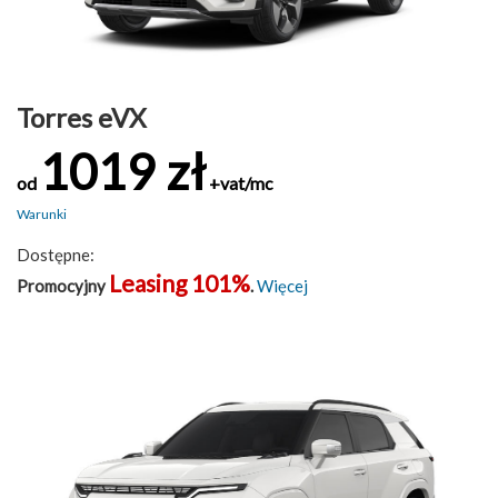
Torres eVX
1019 zł
od
+vat/mc
Warunki
Dostępne:
Leasing 101%
Promocyjny
.
Więcej