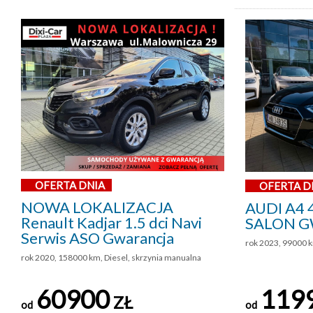
OFERTA DNIA
OFERTA D
NOWA LOKALIZACJA
AUDI A4 
Renault Kadjar 1.5 dci Navi
SALON G
Serwis ASO Gwarancja
rok 2023, 99000 k
rok 2020, 158000 km, Diesel, skrzynia manualna
60900
119
ZŁ
od
od