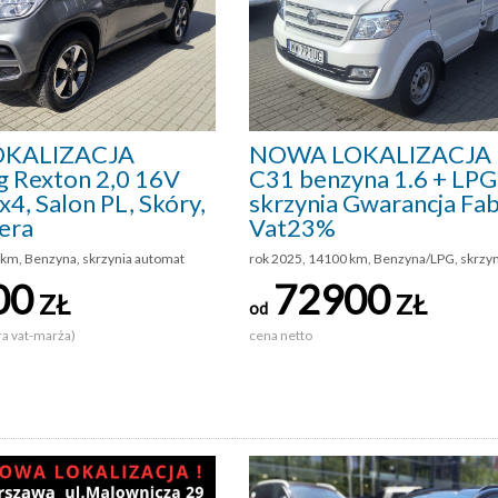
KALIZACJA
NOWA LOKALIZACJA
g Rexton 2,0 16V
C31 benzyna 1.6 + LPG
4, Salon PL, Skóry,
skrzynia Gwarancja Fa
era
Vat23%
 km, Benzyna, skrzynia automat
rok 2025, 14100 km, Benzyna/LPG, skrzy
00
72900
ZŁ
ZŁ
od
ra vat-marża)
cena netto