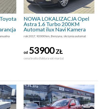
Toyota
NOWA LOKALIZACJA Opel
Astra 1.6 Turbo 200KM
arancja
Automat ilux Navi Kamera
anualna
rok 2017, 92000 km, Benzyna, skrzynia automat
53900
ZŁ
od
cena brutto (faktura vat-marża)