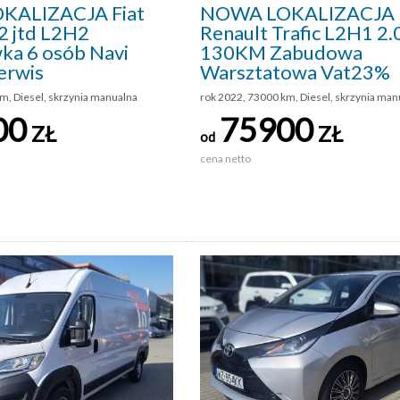
KALIZACJA Fiat
NOWA LOKALIZACJA
2 jtd L2H2
Renault Trafic L2H1 2.0
ka 6 osób Navi
130KM Zabudowa
erwis
Warsztatowa Vat23%
m, Diesel, skrzynia manualna
rok 2022, 73000 km, Diesel, skrzynia man
00
75900
ZŁ
ZŁ
od
cena netto