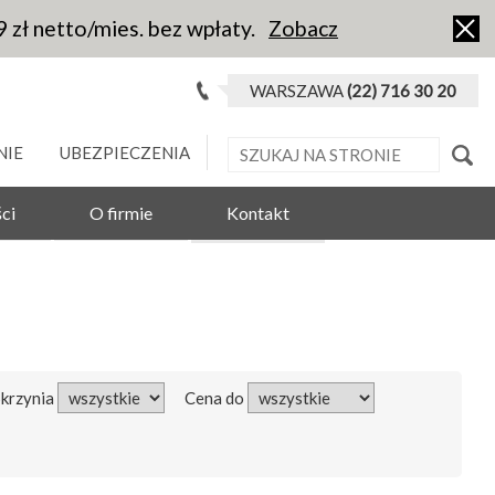
9 zł netto/mies. bez wpłaty.
Zobacz
WARSZAWA
(22) 716 30 20
NIE
UBEZPIECZENIA
ci
O firmie
Kontakt
Skrzynia
Cena do