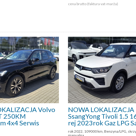
cena brutto (faktura vat-marża)
KALIZACJA Volvo
NOWA LOKALIZACJA
0T 250KM
SsangYong Tivoli 1.5 
 4x4 Serwis
rej 2023rok Gaz LPG S
rok 2022, 109000 km, Benzyna/LPG, skrz
manualna