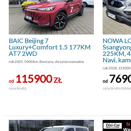
BAIC Beijing 7
NOWA LO
Luxury+Comfort 1.5 177KM
Ssangyon
AT7 2WD
225KM, 4x
Navi, kam
rok 2025, 5000 km, Benzyna, skrzynia manualna
rok 2018, 153000
115900
769
ZŁ
od
od
cena brutto
cena brutto (faktu