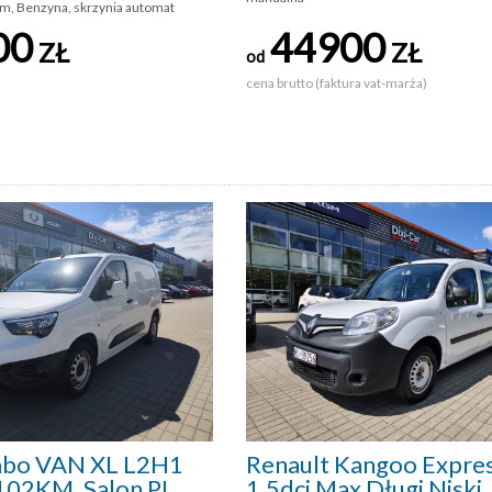
m, Benzyna, skrzynia automat
00
44900
ZŁ
ZŁ
od
cena brutto (faktura vat-marża)
bo VAN XL L2H1
Renault Kangoo Expre
102KM, Salon PL,
1.5dci Max Długi Niski