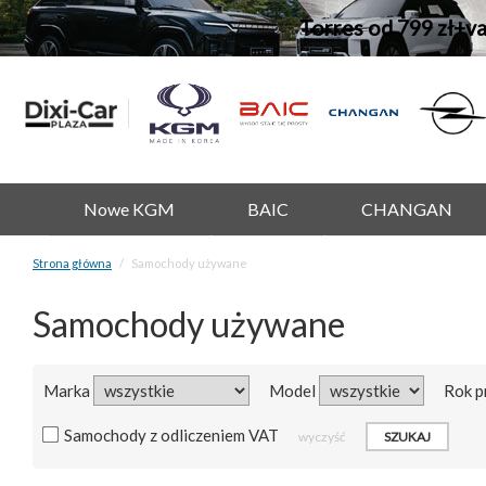
Torres od 799 zł+v
Nowe KGM
BAIC
CHANGAN
Strona główna
Samochody używane
Samochody używane
Marka
Model
Rok p
Samochody z odliczeniem VAT
wyczyść