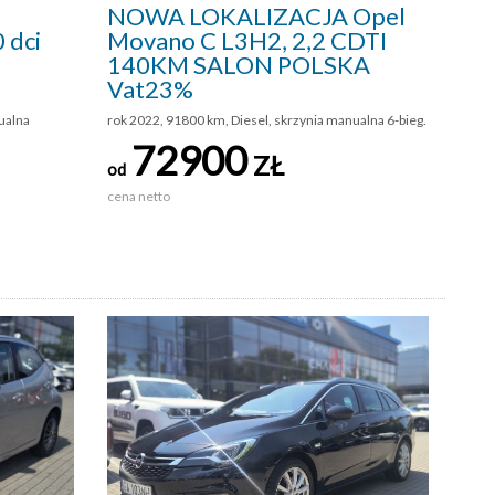
NOWA LOKALIZACJA Opel
 dci
Movano C L3H2, 2,2 CDTI
140KM SALON POLSKA
Vat23%
ualna
rok 2022, 91800 km, Diesel, skrzynia manualna 6-bieg.
72900
ZŁ
od
cena netto