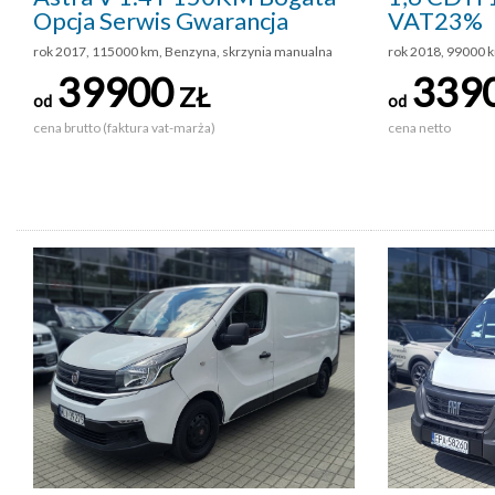
Opcja Serwis Gwarancja
VAT23%
rok 2017, 115000 km, Benzyna, skrzynia manualna
rok 2018, 99000 k
39900
339
ZŁ
od
od
cena brutto (faktura vat-marża)
cena netto