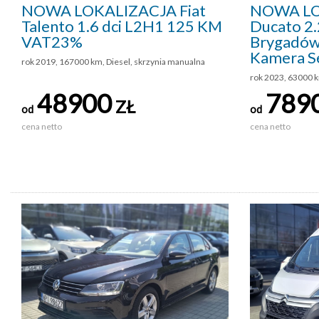
NOWA LOKALIZACJA Fiat
NOWA LO
Talento 1.6 dci L2H1 125 KM
Ducato 2.
VAT23%
Brygadów
Kamera S
rok 2019, 167000 km, Diesel, skrzynia manualna
rok 2023, 63000 k
48900
789
ZŁ
od
od
cena netto
cena netto