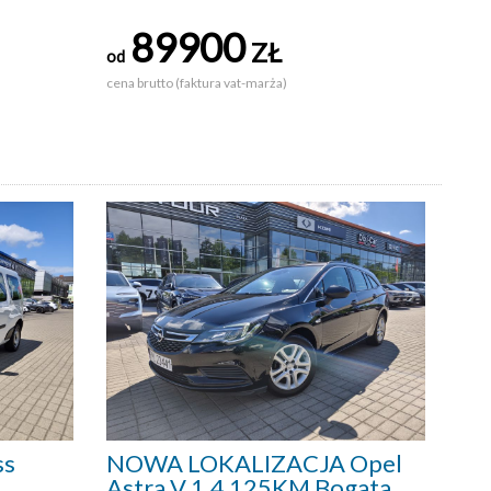
89900
ZŁ
od
cena brutto (faktura vat-marża)
ss
NOWA LOKALIZACJA Opel
Astra V 1.4 125KM Bogata