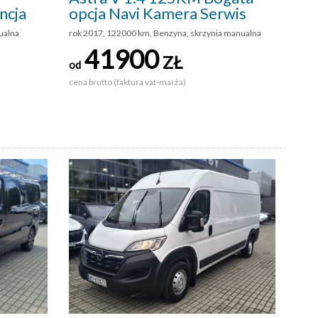
ncja
opcja Navi Kamera Serwis
ualna
rok 2017, 122000 km, Benzyna, skrzynia manualna
41900
ZŁ
od
cena brutto (faktura vat-marża)