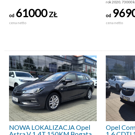
rok 2020, 73000 k
61000
969
ZŁ
od
od
cena netto
cena netto
NOWA LOKALIZACJA Opel
Opel Com
Astra V 1.4T 150KM Bogata
1,6 CDTI 