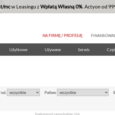
at/mc
w Leasingu z
Wpłatą Własną 0%
. Actyon od 99
NA FIRMĘ / PROFESJĘ
FINANSOWA
Użytkowe
Używane
Serwis
Częś
rod.
Paliwo
Znalezionych samochodów: 134.