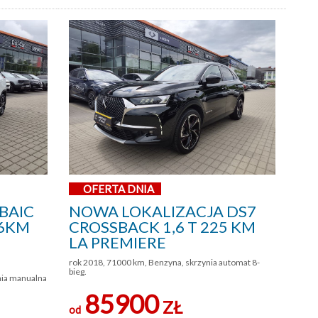
OFERTA DNIA
BAIC
NOWA LOKALIZACJA DS7
136KM
CROSSBACK 1,6 T 225 KM
LA PREMIERE
rok 2018, 71000 km, Benzyna, skrzynia automat 8-
bieg.
nia manualna
85900
ZŁ
od