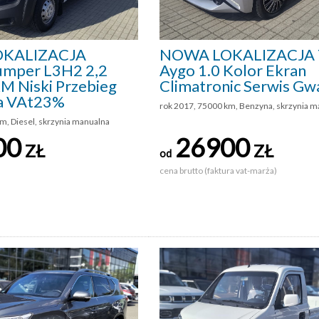
KALIZACJA
NOWA LOKALIZACJA 
Jumper L3H2 2,2
Aygo 1.0 Kolor Ekran
M Niski Przebieg
Climatronic Serwis Gw
a VAt23%
rok 2017, 75000 km, Benzyna, skrzynia m
m, Diesel, skrzynia manualna
00
26900
ZŁ
ZŁ
od
cena brutto (faktura vat-marża)