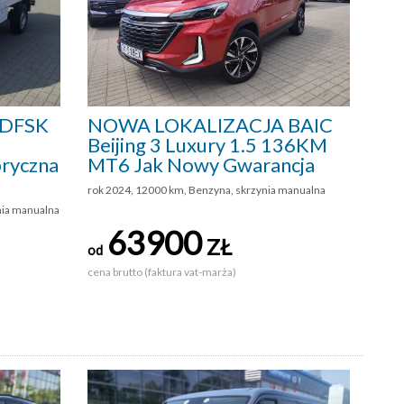
 DFSK
NOWA LOKALIZACJA BAIC
Beijing 3 Luxury 1.5 136KM
bryczna
MT6 Jak Nowy Gwarancja
rok 2024, 12000 km, Benzyna, skrzynia manualna
nia manualna
63900
ZŁ
od
cena brutto (faktura vat-marża)