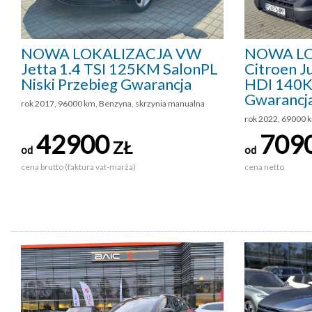
NOWA LOKALIZACJA VW
NOWA LO
Jetta 1.4 TSI 125KM SalonPL
Citroen 
Niski Przebieg Gwarancja
HDI 140K
Gwarancj
rok 2017, 96000 km, Benzyna, skrzynia manualna
rok 2022, 69000 k
42900
709
ZŁ
od
od
cena brutto (faktura vat-marża)
cena netto