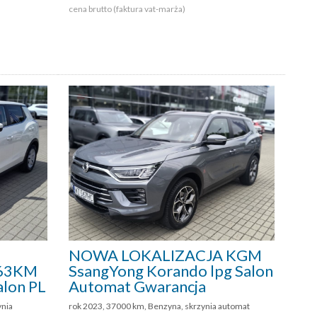
cena brutto (faktura vat-marża)
NOWA LOKALIZACJA KGM
163KM
SsangYong Korando lpg Salon
alon PL
Automat Gwarancja
ynia
rok 2023, 37000 km, Benzyna, skrzynia automat