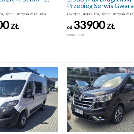
Przebieg Serwis Gwara
m, Diesel, skrzynia manualna
rok 2020, 41000 km, Diesel, skrzynia man
00
33900
ZŁ
ZŁ
od
cena netto