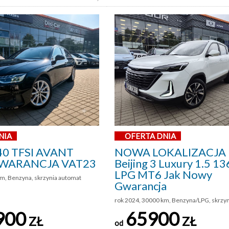
NIA
OFERTA DNIA
40 TFSI AVANT
NOWA LOKALIZACJA 
WARANCJA VAT23
Beijing 3 Luxury 1.5 
LPG MT6 Jak Nowy
m, Benzyna, skrzynia automat
Gwarancja
rok 2024, 30000 km, Benzyna/LPG, skrzy
900
65900
ZŁ
ZŁ
od