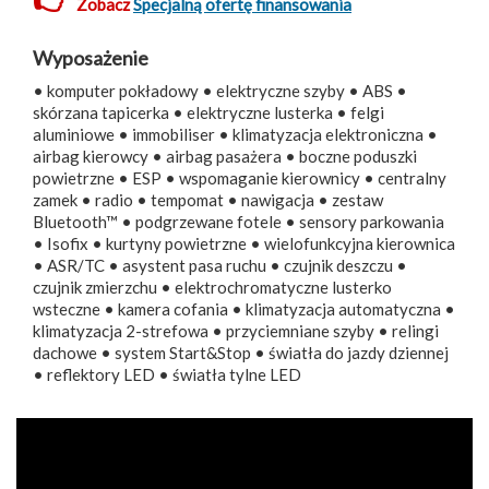
Zobacz
Specjalną ofertę finansowania
Wyposażenie
• komputer pokładowy • elektryczne szyby • ABS •
skórzana tapicerka • elektryczne lusterka • felgi
aluminiowe • immobiliser • klimatyzacja elektroniczna •
airbag kierowcy • airbag pasażera • boczne poduszki
powietrzne • ESP • wspomaganie kierownicy • centralny
zamek • radio • tempomat • nawigacja • zestaw
Bluetooth™ • podgrzewane fotele • sensory parkowania
• Isofix • kurtyny powietrzne • wielofunkcyjna kierownica
• ASR/TC • asystent pasa ruchu • czujnik deszczu •
czujnik zmierzchu • elektrochromatyczne lusterko
wsteczne • kamera cofania • klimatyzacja automatyczna •
klimatyzacja 2-strefowa • przyciemniane szyby • relingi
dachowe • system Start&Stop • światła do jazdy dziennej
• reflektory LED • światła tylne LED