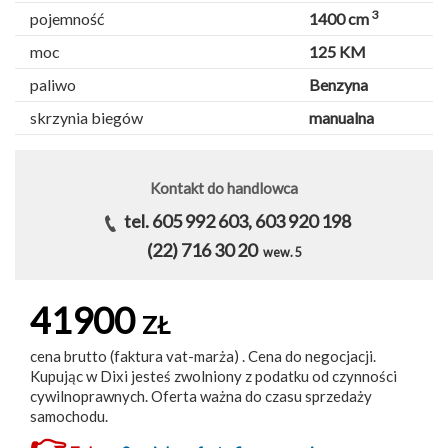
3
pojemność
1400 cm
moc
125 KM
paliwo
Benzyna
skrzynia biegów
manualna
Kontakt do handlowca
tel. 605 992 603, 603 920 198
(22) 716 30 20
wew. 5
41900
ZŁ
cena brutto (faktura vat-marża) . Cena do negocjacji.
Kupując w Dixi jesteś zwolniony z podatku od czynności
cywilnoprawnych. Oferta ważna do czasu sprzedaży
samochodu.
👉