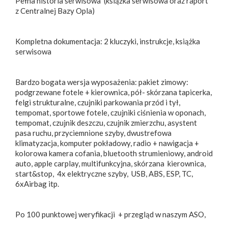
Pełna historia serwisowa (książka serwisowa oraz raport
z Centralnej Bazy Opla)
Kompletna dokumentacja: 2 kluczyki, instrukcje, książka
serwisowa
Bardzo bogata wersja wyposażenia: pakiet zimowy:
podgrzewane fotele + kierownica, pół- skórzana tapicerka,
felgi strukturalne, czujniki parkowania przód i tył,
tempomat, sportowe fotele, czujniki ciśnienia w oponach,
tempomat, czujnik deszczu, czujnik zmierzchu, asystent
pasa ruchu, przyciemnione szyby, dwustrefowa
klimatyzacja, komputer pokładowy, radio + nawigacja +
kolorowa kamera cofania, bluetooth strumieniowy, android
auto, apple carplay, multifunkcyjna, skórzana kierownica,
start&stop, 4x elektryczne szyby, USB, ABS, ESP, TC,
6xAirbag itp.
Po 100 punktowej weryfikacji + przegląd w naszym ASO,