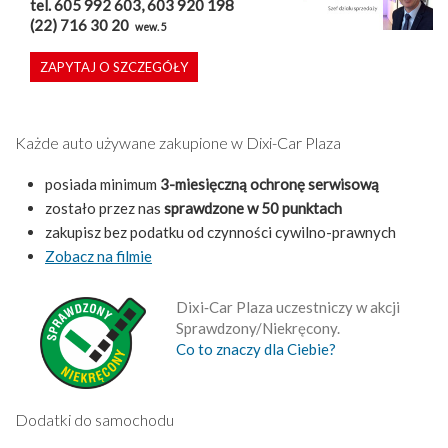
tel. 605 992 603, 603 920 198
(22) 716 30 20
wew. 5
ZAPYTAJ O SZCZEGÓŁY
Każde auto używane zakupione w Dixi-Car Plaza
posiada minimum
3-miesięczną ochronę serwisową
zostało przez nas
sprawdzone w 50 punktach
zakupisz bez podatku od czynności cywilno-prawnych
Zobacz na filmie
Dixi‑Car Plaza uczestniczy w akcji
Sprawdzony/Niekręcony.
Co to znaczy dla Ciebie?
Dodatki do samochodu