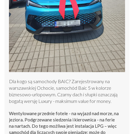
Dla kogo są samochody BAIC? Zarejestrowany na
warszawskiej Ochocie, samochód Baic 5 w kolorze
biznesowo-urlopowym. Czarny dach i słupki oznaczają
bogatą wersję Luxury - maksimum value for money.
Wentylowane przednie fotele - na wyjazd nad morze, na
jeziora. Podgrzewane siedzenia i kierownica - na ferie
na nartach. Do tego możliwa jest instalacja LPG – więc
samochód dla liczących swoje pieniądze; może do