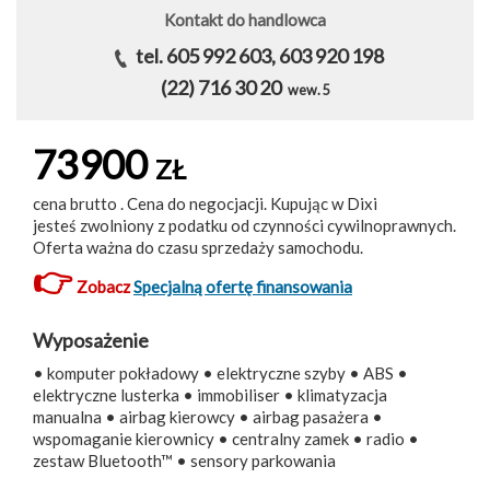
Kontakt do handlowca
tel. 605 992 603, 603 920 198
(22) 716 30 20
wew. 5
73900
ZŁ
cena brutto . Cena do negocjacji. Kupując w Dixi
jesteś zwolniony z podatku od czynności cywilnoprawnych.
Oferta ważna do czasu sprzedaży samochodu.
👉
Zobacz
Specjalną ofertę finansowania
Wyposażenie
• komputer pokładowy • elektryczne szyby • ABS •
elektryczne lusterka • immobiliser • klimatyzacja
manualna • airbag kierowcy • airbag pasażera •
wspomaganie kierownicy • centralny zamek • radio •
zestaw Bluetooth™ • sensory parkowania