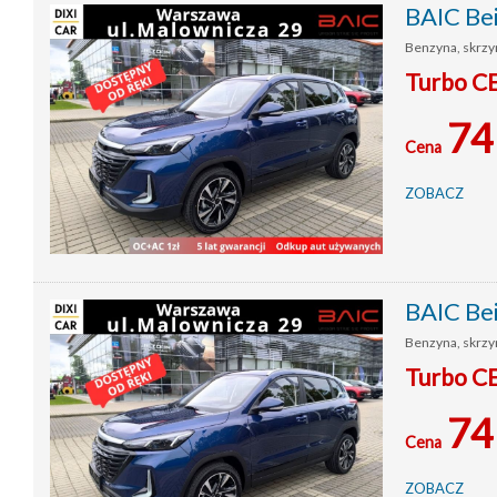
BAIC Be
Benzyna, skrzy
Turbo C
74
Cena
ZOBACZ
BAIC Be
Benzyna, skrzy
Turbo C
74
Cena
ZOBACZ