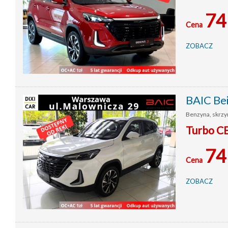
74
Cena
ZOBACZ
BAIC Be
Benzyna, skrzyn
Turbo C
74
Cena
ZOBACZ