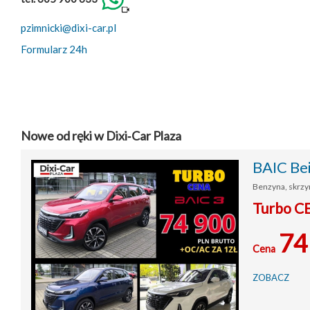
pzimnicki@dixi-car.pl
Formularz 24h
Nowe od ręki w Dixi‑Car Plaza
BAIC Be
Benzyna, skrzy
Turbo C
74
Cena
ZOBACZ