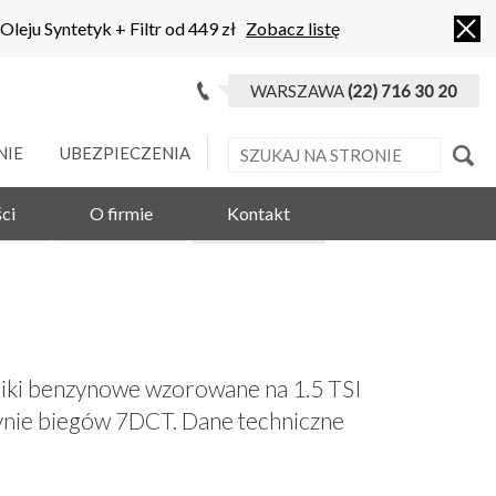
 Oleju Syntetyk + Filtr od 449 zł
Zobacz listę
WARSZAWA
(22) 716 30 20
NIE
UBEZPIECZENIA
ci
O firmie
Kontakt
lniki benzynowe wzorowane na 1.5 TSI
zynie biegów 7DCT. Dane techniczne