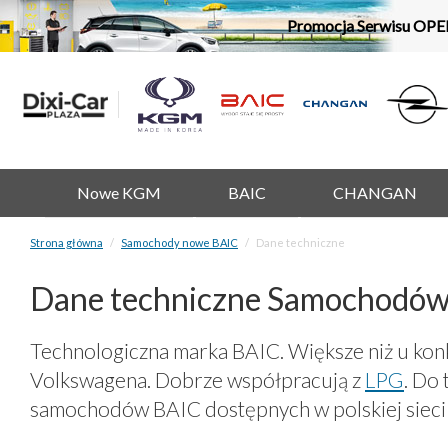
Promocja Serwisu OPE
Nowe KGM
BAIC
CHANGAN
Strona główna
Samochody nowe BAIC
Dane techniczne
Dane techniczne Samochodów 
Technologiczna marka BAIC. Większe niż u kon
Volkswagena. Dobrze współpracują z
LPG
. Do
samochodów BAIC dostępnych w polskiej siec