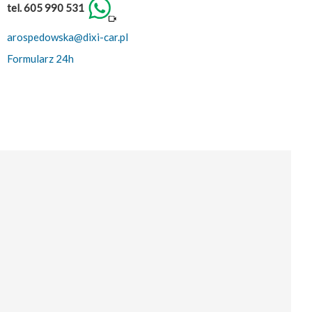
tel. 605 990 531
arospedowska@dixi-car.pl
Formularz 24h