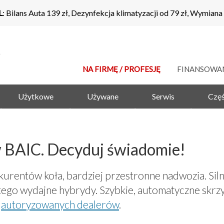
L
: Bilans Auta 139 zł, Dezynfekcja klimatyzacji od 79 zł, Wymiana
NA FIRMĘ / PROFESJĘ
FINANSOWA
Użytkowe
Używane
Serwis
Częś
BAIC. Decyduj świadomie!
kurentów koła, bardziej przestronne nadwozia. Si
 tego wydajne hybrydy. Szybkie, automatyczne skr
i
autoryzowanych dealerów
.