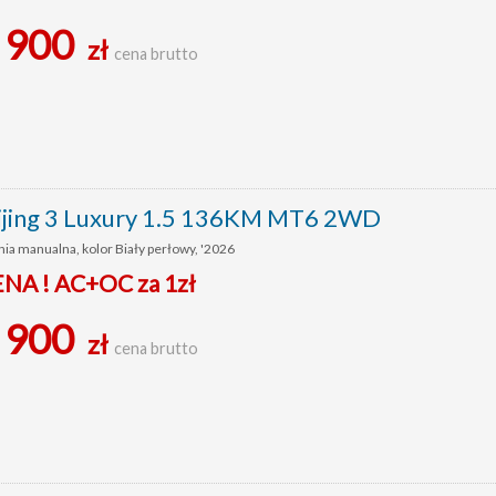
 900
zł
cena brutto
ijing 3 Luxury 1.5 136KM MT6 2WD
ia manualna, kolor Biały perłowy, '2026
ENA ! AC+OC za 1zł
 900
zł
cena brutto