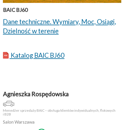
BAIC BJ60
Dane techniczne. Wymiary, Moc, Osiągi,
Dzielność w terenie
Katalog BAIC BJ60
Agnieszka Rospędowska
Menedżer sprzedaży BAIC – obsługa klientów indywidualnych, flotowych
i B2B
Salon Warszawa