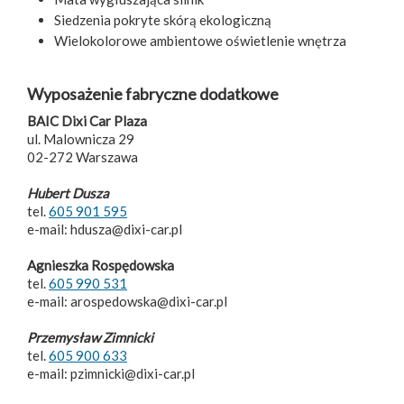
Siedzenia pokryte skórą ekologiczną
Wielokolorowe ambientowe oświetlenie wnętrza
Wyposażenie fabryczne dodatkowe
BAIC Dixi Car Plaza
ul. Malownicza 29
02-272 Warszawa
Hubert Dusza
tel.
605 901 595
e-mail: hdusza@dixi-car.pl
Agnieszka Rospędowska
tel.
605 990 531
e-mail: arospedowska@dixi-car.pl
Przemysław Zimnicki
tel.
605 900 633
e-mail: pzimnicki@dixi-car.pl