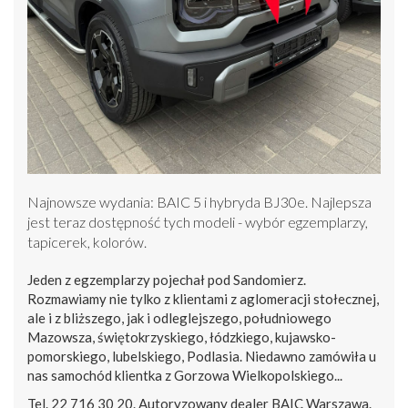
Najnowsze wydania: BAIC 5 i hybryda BJ30e. Najlepsza
jest teraz dostępność tych modeli - wybór egzemplarzy,
tapicerek, kolorów.
Jeden z egzemplarzy pojechał pod Sandomierz.
Rozmawiamy nie tylko z klientami z aglomeracji stołecznej,
ale i z bliższego, jak i odleglejszego, południowego
Mazowsza, świętokrzyskiego, łódzkiego, kujawsko-
pomorskiego, lubelskiego, Podlasia. Niedawno zamówiła u
nas samochód klientka z Gorzowa Wielkopolskiego...
Tel. 22 716 30 20. Autoryzowany dealer BAIC Warszawa.