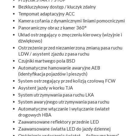
Bezkluczykowy dostęp / kluczyk zdalny
Tempomat adaptacyjny ACC
Kamera cofania z dynamicznymi liniami pomocniczymi
Panoramiczny obraz z kamer 360°
Układ ostrzegający o zmęczeniu kierowcy (wizyjnie i
dźwiękowo)
Ostrzeżenie przed niezamierzoną zmianą pasa ruchu
LDW / asystent zjazdu z pasa ruchu
Czujniki martwego pola BSD
Automatyczne hamowanie awaryjne AEB
(identyfikacja pojazdów i pieszych)
System ostrzegający przed kolizją czołową FCW
Asystent jazdy w korku TJA
System utrzymywania pasa ruchu LKA
System awaryjnego utrzymywania pasa ruchu
Automatyczne włączanie i wyłączanie świateł
drogowych HBA
Zaawansowane reflektory przednie LED
Zaawansowane światła LED do jazdy dziennej
Opóźnienie wyłączenia świateł – „follow me home”