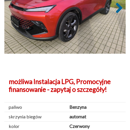
Next
możliwa Instalacja LPG, Promocyjne
finansowanie - zapytaj o szczegóły!
paliwo
Benzyna
skrzynia biegów
automat
kolor
Czerwony