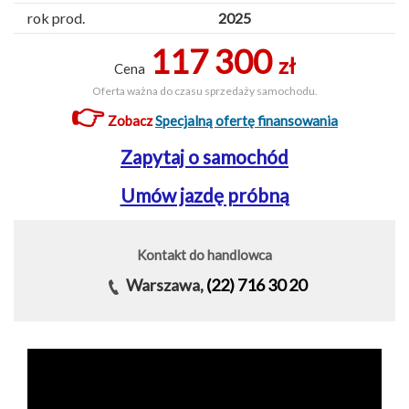
rok prod.
2025
117 300
zł
Cena
Oferta ważna do czasu sprzedaży samochodu.
👉
Zobacz
Specjalną ofertę finansowania
Zapytaj o samochód
Umów jazdę próbną
Kontakt do handlowca
Warszawa,
(22) 716 30 20