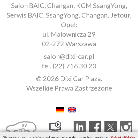
Salon BAIC, Changan, KGM SsangYong,
Serwis BAIC, SsangYong, Changan, Jetour,
Opel:
ul. Malownicza 29
02-272 Warszawa
salon@dixi-car.pl
tel.
(22) 716 30 20
© 2026 Dixi Car Plaza.
Wszelkie Prawa Zastrzeżone
Strona korzysta z plików cookies w celu realizacji usług i zgodnie z
Polityką Plików