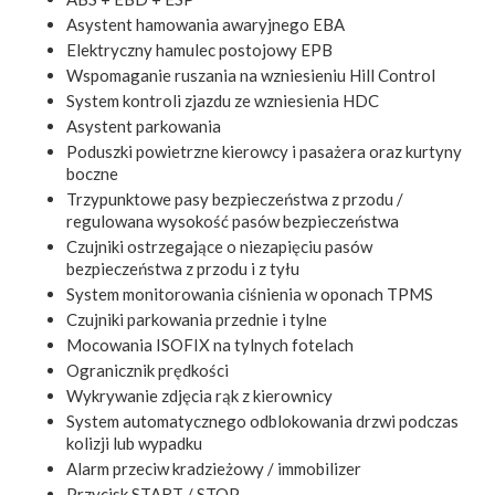
Asystent hamowania awaryjnego EBA
Elektryczny hamulec postojowy EPB
Wspomaganie ruszania na wzniesieniu Hill Control
System kontroli zjazdu ze wzniesienia HDC
Asystent parkowania
Poduszki powietrzne kierowcy i pasażera oraz kurtyny
boczne
Trzypunktowe pasy bezpieczeństwa z przodu /
regulowana wysokość pasów bezpieczeństwa
Czujniki ostrzegające o niezapięciu pasów
bezpieczeństwa z przodu i z tyłu
System monitorowania ciśnienia w oponach TPMS
Czujniki parkowania przednie i tylne
Mocowania ISOFIX na tylnych fotelach
Ogranicznik prędkości
Wykrywanie zdjęcia rąk z kierownicy
System automatycznego odblokowania drzwi podczas
kolizji lub wypadku
Alarm przeciw kradzieżowy / immobilizer
Przycisk START / STOP