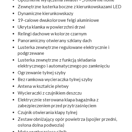
Zewnętrzne lusterka boczne z kierunkowskazami LED
Dynamiczne kierunkowskazy
19-calowe dwukolorowe felgi aluminiowe
Ukryta klamka w powierzchni drzwi
Relingi dachowe w kolorze czarnym
Panoramiczny otwierany szklany dach
Lusterka zewnętrzne regulowane elektrycznie i
podgrzewane
Lusterka zewnętrzne z funkcją składania
elektrycznego i automatycznego po zamknięciu
Ogrzewanie tylnej szyby
Bez ramkowa wycieraczka tylnej szyby
Antena w kształcie płetwy
Wycieraczki z czujnikiem deszczu
Elektrycznie sterowana klapa bagażnika z
zabezpieczeniem przed przytrzaśnięciem
Czujnik otwierania klapy tylnej
Zestaw obniżający opór powietrza (spojler przedni,
osłona dolna podwozia)
Mata wygłuszająca silnik