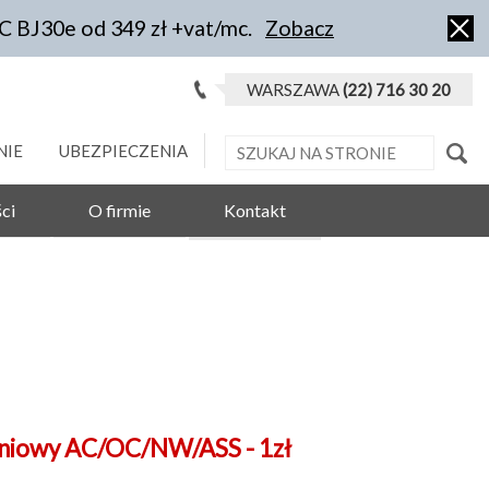
IC BJ30e od 349 zł +vat/mc.
Zobacz
WARSZAWA
(22) 716 30 20
NIE
UBEZPIECZENIA
ci
O firmie
Kontakt
eniowy AC/OC/NW/ASS - 1zł