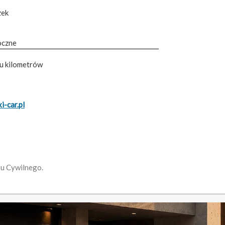
zek
oczne
tu kilometrów
-car.pl
su Cywilnego.