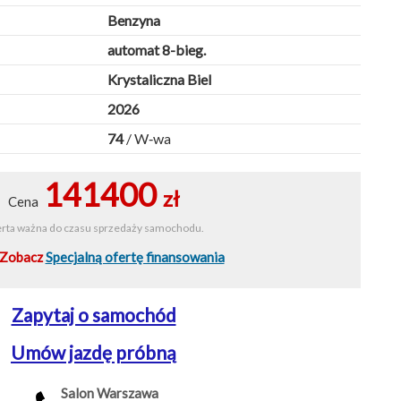
Benzyna
automat 8-bieg.
Krystaliczna Biel
2026
74
/ W‑wa
141400
zł
Cena
rta ważna do czasu sprzedaży samochodu.
Zobacz
Specjalną ofertę finansowania
Zapytaj o samochód
Umów jazdę próbną
Salon Warszawa