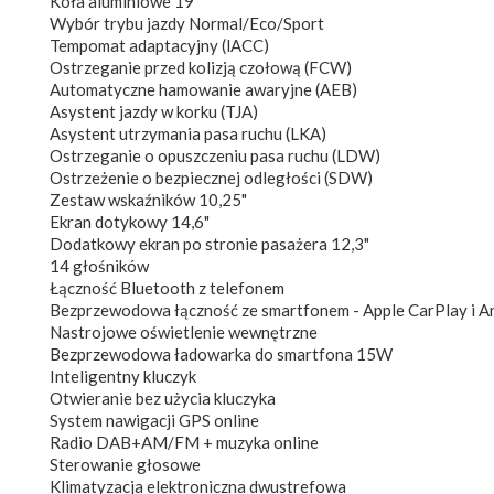
Koła aluminiowe 19"
Wybór trybu jazdy Normal/Eco/Sport
Tempomat adaptacyjny (lACC)
Ostrzeganie przed kolizją czołową (FCW)
Automatyczne hamowanie awaryjne (AEB)
Asystent jazdy w korku (TJA)
Asystent utrzymania pasa ruchu (LKA)
Ostrzeganie o opuszczeniu pasa ruchu (LDW)
Ostrzeżenie o bezpiecznej odległości (SDW)
Zestaw wskaźników 10,25"
Ekran dotykowy 14,6"
Dodatkowy ekran po stronie pasażera 12,3"
14 głośników
Łączność Bluetooth z telefonem
Bezprzewodowa łączność ze smartfonem - Apple CarPlay i A
Nastrojowe oświetlenie wewnętrzne
Bezprzewodowa ładowarka do smartfona 15W
Inteligentny kluczyk
Otwieranie bez użycia kluczyka
System nawigacji GPS online
Radio DAB+AM/FM + muzyka online
Sterowanie głosowe
Klimatyzacja elektroniczna dwustrefowa