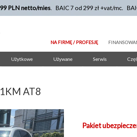
199 PLN netto/mies
. BAIC 7 od 299 zł +vat/mc. BA
NA FIRMĘ / PROFESJĘ
FINANSOWA
Użytkowe
Używane
Serwis
Częś
81KM AT8
Pakiet ubezpiecz