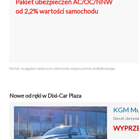
Pakiet ubezpieczeń AC/OC/NNW
od 2,2% wartości samochodu
Na fot. mogą być widoczne elementy wyposażenia dodatkowego.
Nowe od ręki w Dixi‑Car Plaza
KGM Mus
Diesel, skrzyni
WYPRZE