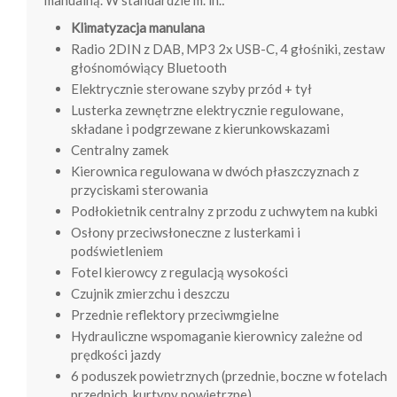
manualną. W standardzie m. in.:
Klimatyzacja manulana
Radio 2DIN z DAB, MP3 2x USB-C, 4 głośniki, zestaw
głośnomówiący Bluetooth
Elektrycznie sterowane szyby przód + tył
Lusterka zewnętrzne elektrycznie regulowane,
składane i podgrzewane z kierunkowskazami
Centralny zamek
Kierownica regulowana w dwóch płaszczyznach z
przyciskami sterowania
Podłokietnik centralny z przodu z uchwytem na kubki
Osłony przeciwsłoneczne z lusterkami i
podświetleniem
Fotel kierowcy z regulacją wysokości
Czujnik zmierzchu i deszczu
Przednie reflektory przeciwmgielne
Hydrauliczne wspomaganie kierownicy zależne od
prędkości jazdy
6 poduszek powietrznych (przednie, boczne w fotelach
przednich, kurtyny powietrzne)