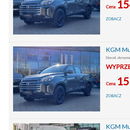
15
Cena
ZOBACZ
KGM Mus
Diesel, skrzyni
WYPRZE
15
Cena
ZOBACZ
KGM Mus