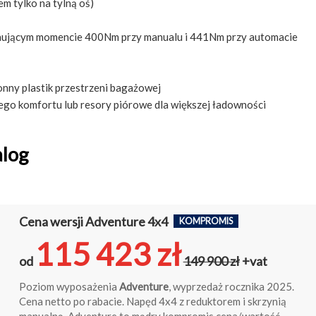
m tylko na tylną oś)
ującym momencie 400Nm przy manualu i 441Nm przy automacie
nny plastik przestrzeni bagażowej
zego komfortu lub resory piórowe dla większej ładowności
log
Cena wersji Adventure 4x4
KOMPROMIS
115 423 zł
od
149 900 zł
+vat
Poziom wyposażenia
Adventure
, wyprzedaż rocznika 2025.
Cena netto po rabacie. Napęd 4x4 z reduktorem i skrzynią