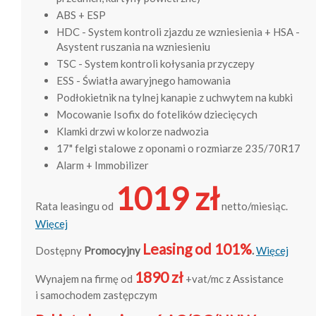
ABS + ESP
HDC - System kontroli zjazdu ze wzniesienia + HSA -
Asystent ruszania na wzniesieniu
TSC - System kontroli kołysania przyczepy
ESS - Światła awaryjnego hamowania
Podłokietnik na tylnej kanapie z uchwytem na kubki
Mocowanie Isofix do fotelików dziecięcych
Klamki drzwi w kolorze nadwozia
17" felgi stalowe z oponami o rozmiarze 235/70R17
Alarm + Immobilizer
1019 zł
Rata leasingu od
netto/miesiąc.
Więcej
Leasing od 101%
Dostępny
Promocyjny
.
Więcej
1890 zł
Wynajem na firmę od
+vat/mc z Assistance
i samochodem zastępczym