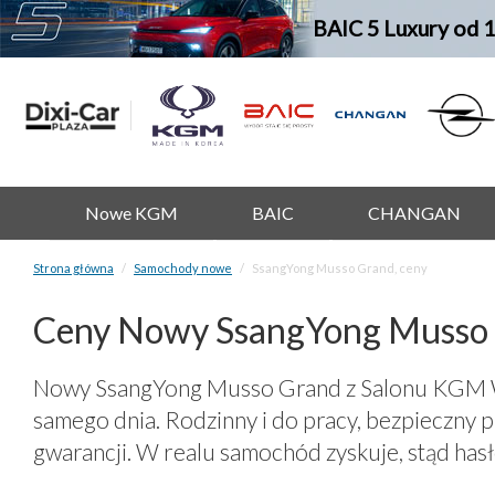
BAIC 5 Luxury od 
Nowe KGM
BAIC
CHANGAN
Strona główna
Samochody nowe
SsangYong Musso Grand, ceny
Ceny Nowy SsangYong Musso
Nowy SsangYong Musso Grand z Salonu KGM War
samego dnia. Rodzinny i do pracy, bezpieczny p
gwarancji. W realu samochód zyskuje, stąd hasł