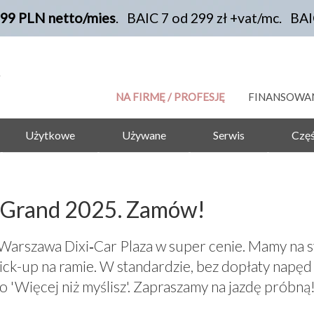
199 PLN netto/mies
. BAIC 7 od 299 zł +vat/mc. BA
NA FIRMĘ / PROFESJĘ
FINANSOWA
Użytkowe
Używane
Serwis
Częś
 Grand 2025. Zamów!
szawa Dixi‑Car Plaza w super cenie. Mamy na st
ick-up na ramie. W standardzie, bez dopłaty napęd 
o 'Więcej niż myślisz'. Zapraszamy na jazdę próbną