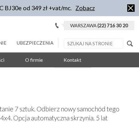
IC BJ30e od 349 zł +vat/mc.
Zobacz
WARSZAWA
(22) 716 30 20
NIE
UBEZPIECZENIA
ci
O firmie
Kontakt
anie 7 sztuk. Odbierz nowy samochód tego
4x4. Opcja automatyczna skrzynia. 5 lat
!