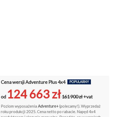
Cena wersji Adventure Plus 4x4
POPULARNY
124 663 zł
od
161 900 zł
+vat
Poziom wyposażenia
Adventure+
(polecamy!). Wyprzedaż
roku produkcji 2025. Cena netto po rabacie. Napęd 4x4