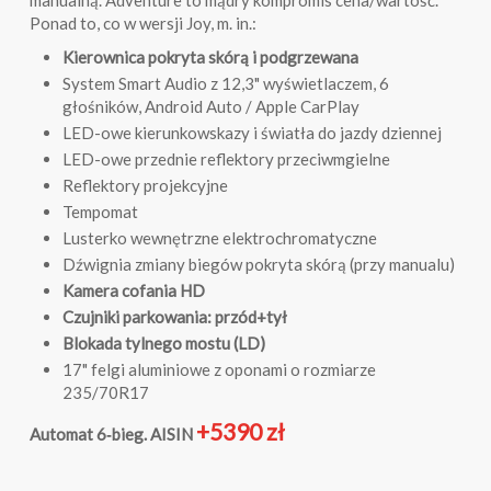
manualną. Adventure to mądry kompromis cena/wartość.
Ponad to, co w wersji Joy, m. in.:
Kierownica pokryta skórą i podgrzewana
System Smart Audio z 12,3" wyświetlaczem, 6
głośników, Android Auto / Apple CarPlay
LED-owe kierunkowskazy i światła do jazdy dziennej
LED-owe przednie reflektory przeciwmgielne
Reflektory projekcyjne
Tempomat
Lusterko wewnętrzne elektrochromatyczne
Dźwignia zmiany biegów pokryta skórą (przy manualu)
Kamera cofania HD
Czujniki parkowania: przód+tył
Blokada tylnego mostu (LD)
17" felgi aluminiowe z oponami o rozmiarze
235/70R17
+5390 zł
Automat 6‑bieg. AISIN