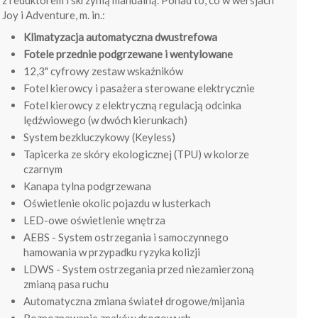
z reduktorem i skrzynią manualną. Ponad to, co w wersjach
Joy i Adventure, m. in.:
Klimatyzacja automatyczna dwustrefowa
Fotele przednie podgrzewane i wentylowane
12,3" cyfrowy zestaw wskaźników
Fotel kierowcy i pasażera sterowane elektrycznie
Fotel kierowcy z elektryczną regulacją odcinka
lędźwiowego (w dwóch kierunkach)
System bezkluczykowy (Keyless)
Tapicerka ze skóry ekologicznej (TPU) w kolorze
czarnym
Kanapa tylna podgrzewana
Oświetlenie okolic pojazdu w lusterkach
LED-owe oświetlenie wnętrza
AEBS - System ostrzegania i samoczynnego
hamowania w przypadku ryzyka kolizji
LDWS - System ostrzegania przed niezamierzoną
zmianą pasa ruchu
Automatyczna zmiana świateł drogowe/mijania