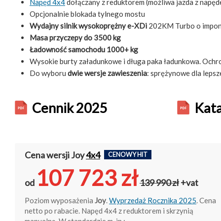
Napęd 4x4
dołączany z reduktorem (możliwa jazda z napęde
Opcjonalnie blokada tylnego mostu
Wydajny silnik wysokoprężny e-XDi
202KM Turbo o impon
Masa przyczepy do 3500 kg
Ładowność samochodu 1000+ kg
Wysokie burty załadunkowe i długa paka ładunkowa. Ochro
Do wyboru
dwie wersje zawieszenia
: sprężynowe dla leps
Cennik 2025
Kata
Cena wersji Joy
4x4
CENOWY HIT
107 723 zł
od
139 990 zł
+vat
Poziom wyposażenia
Joy
.
Wyprzedaż Rocznika 2025
. Cena
netto po rabacie. Napęd 4x4 z reduktorem i skrzynią