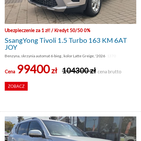
Ubezpieczenie za 1 zł! / Kredyt 50/50 0%
SsangYong Tivoli 1.5 Turbo 163 KM 6AT
JOY
Benzyna, skrzynia automat 6-bieg., kolor Latte Greige, '2026
1370
99400
zł
104300 zł
Cena
cena brutto
ZOBACZ