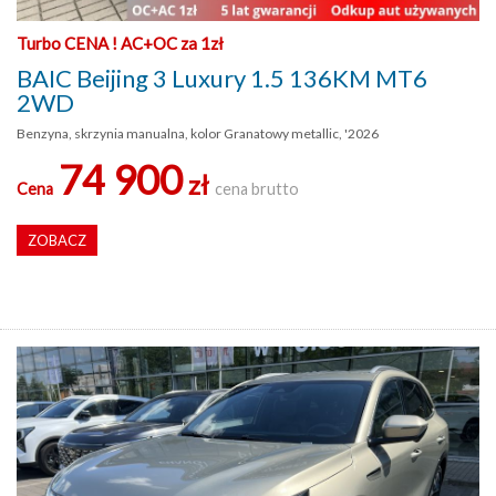
Turbo CENA ! AC+OC za 1zł
BAIC Beijing 3 Luxury 1.5 136KM MT6
2WD
Benzyna, skrzynia manualna, kolor Granatowy metallic, '2026
74 900
zł
Cena
cena brutto
ZOBACZ