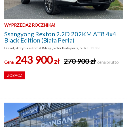
WYPRZEDAŻ ROCZNIKA!
Ssangyong Rexton 2.2D 202KM AT8 4x4
Black Edition (Biała Perła)
Diesel, skrzynia automat 8-bieg., kolor Biała perła, '2025
13706
243 900
zł
270 900 zł
Cena
cena brutto
ZOBACZ