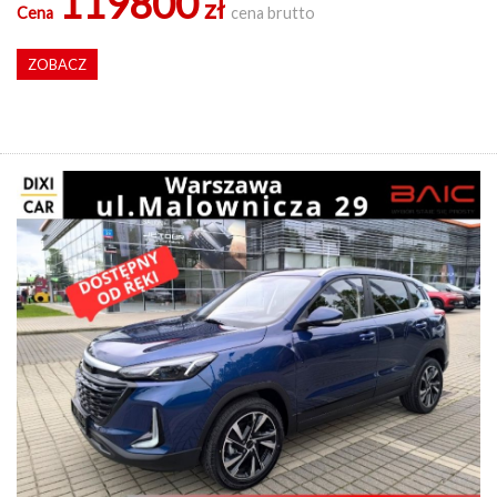
119800
zł
Cena
cena brutto
ZOBACZ