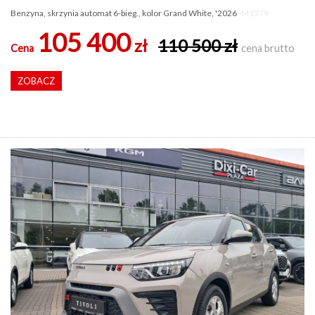
Benzyna, skrzynia automat 6-bieg., kolor Grand White, '2026
M1379
105 400
zł
110 500 zł
Cena
cena brutto
ZOBACZ