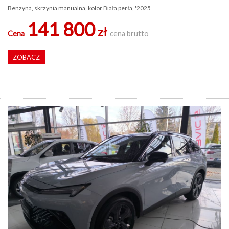
Benzyna, skrzynia manualna, kolor Biała perła, '2025
141 800
zł
Cena
cena brutto
ZOBACZ