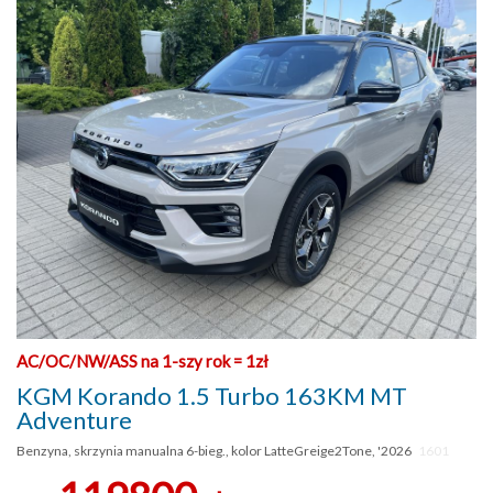
AC/OC/NW/ASS na 1-szy rok = 1zł
KGM Korando 1.5 Turbo 163KM MT
Adventure
Benzyna, skrzynia manualna 6-bieg., kolor LatteGreige2Tone, '2026
1601