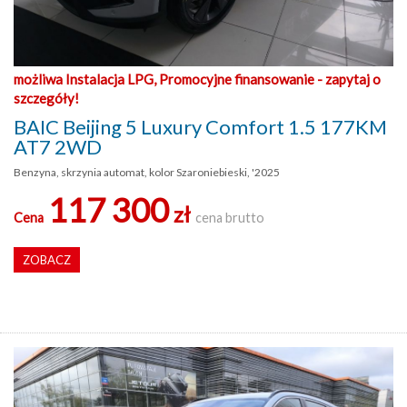
możliwa Instalacja LPG, Promocyjne finansowanie - zapytaj o
szczegóły!
BAIC Beijing 5 Luxury Comfort 1.5 177KM
AT7 2WD
Benzyna, skrzynia automat, kolor Szaroniebieski, '2025
117 300
zł
Cena
cena brutto
ZOBACZ