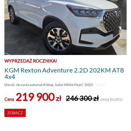
WYPRZEDAŻ ROCZNIKA!
KGM Rexton Adventure 2.2D 202KM AT8
4x4
Diesel, skrzynia automat 8-bieg., kolor White Pearl, '2025
16547
219 900
zł
246 300 zł
Cena
cena brutto
ZOBACZ