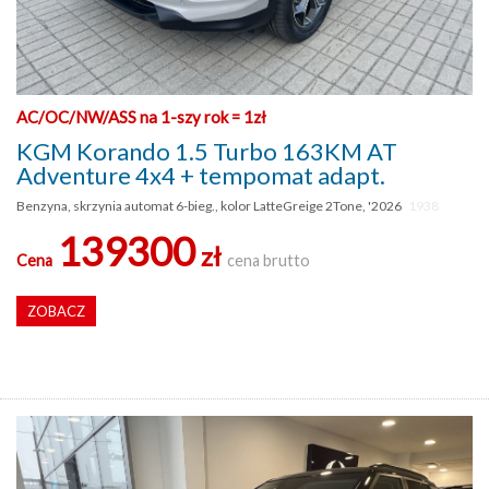
AC/OC/NW/ASS na 1-szy rok = 1zł
KGM Korando 1.5 Turbo 163KM AT
Adventure 4x4 + tempomat adapt.
Benzyna, skrzynia automat 6-bieg., kolor LatteGreige 2Tone, '2026
1938
139300
zł
Cena
cena brutto
ZOBACZ