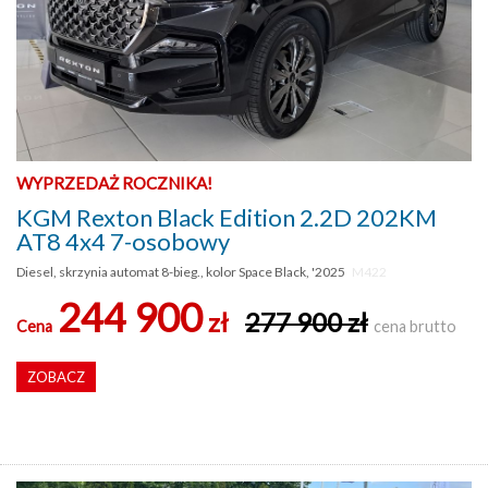
WYPRZEDAŻ ROCZNIKA!
KGM Rexton Black Edition 2.2D 202KM
AT8 4x4 7-osobowy
Diesel, skrzynia automat 8-bieg., kolor Space Black, '2025
M422
244 900
zł
277 900 zł
Cena
cena brutto
ZOBACZ