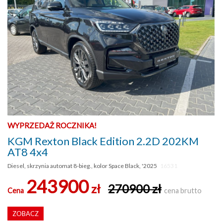
WYPRZEDAŻ ROCZNIKA!
KGM Rexton Black Edition 2.2D 202KM
AT8 4x4
Diesel, skrzynia automat 8-bieg., kolor Space Black, '2025
16531
243900
zł
270900 zł
Cena
cena brutto
ZOBACZ