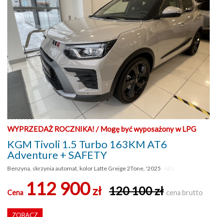
WYPRZEDAŻ ROCZNIKA! / Mogę być wyposażony w LPG
KGM Tivoli 1.5 Turbo 163KM AT6
Adventure + SAFETY
Benzyna, skrzynia automat, kolor Latte Greige 2Tone, '2025
461
112 900
zł
120 100 zł
Cena
cena brutto
ZOBACZ