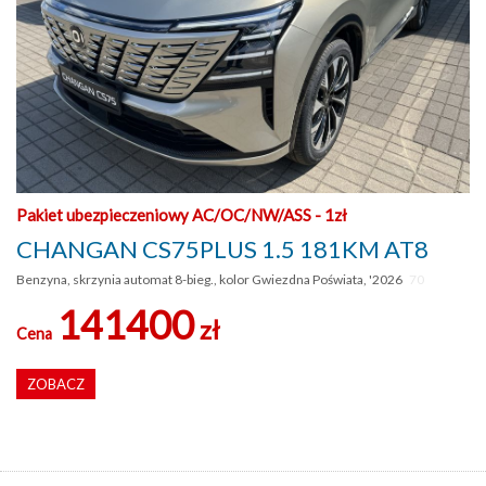
Pakiet ubezpieczeniowy AC/OC/NW/ASS - 1zł
CHANGAN CS75PLUS 1.5 181KM AT8
Benzyna, skrzynia automat 8-bieg., kolor Gwiezdna Poświata, '2026
70
141400
zł
Cena
ZOBACZ