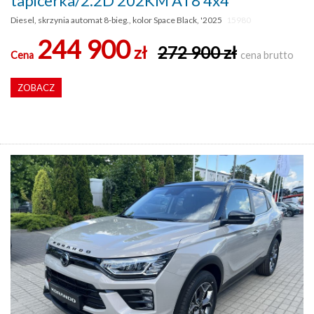
tapicerka/2.2D 202KM AT8 4x4
Diesel, skrzynia automat 8-bieg., kolor Space Black, '2025
15980
244 900
zł
272 900 zł
Cena
cena brutto
ZOBACZ