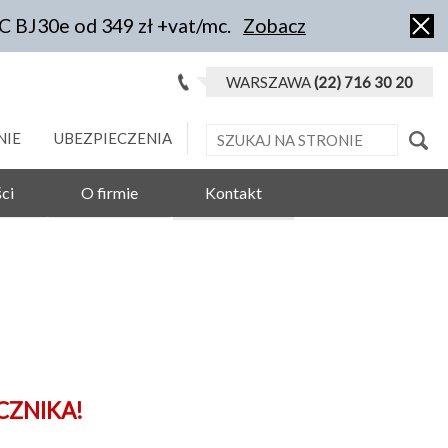
IC BJ30e od 349 zł +vat/mc.
Zobacz
WARSZAWA
(22) 716 30 20
NIE
UBEZPIECZENIA
ci
O firmie
Kontakt
CZNIKA!