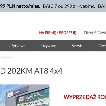
199 PLN netto/mies
. BAIC 7 od 299 zł +vat/mc. BA
NA FIRMĘ / PROFESJĘ
FINANSOWA
Użytkowe
Używane
Serwis
Częś
KM AT8 4x4
.2D 202KM AT8 4x4
WYPRZEDAŻ RO