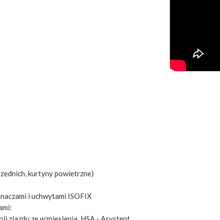
rzednich, kurtyny powietrzne)
pinaczami i uchwytami ISOFIX
ami:
i zjazdu ze wzniesienia, HSA - Asystent