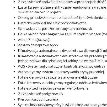
2-rząd siedzeń podwójnie składany w proporcjach 40:60
Lusterka zewnętrzne elektrycznie regulowane, składane
oświetleniem okolic pojazdu
Osłony przeciwsłoneczne z lusterkami i podświetleniem
Lusterko wewnętrzne elektrochromatyczne
Schowek przed pasażerem zamykany na kluczyk
Półka na podłodze bagażnika za 3-im rządem siedzeń (tyl
wersji 7-miejscowej)
Zestaw do naprawy opon
Klimatyzacja automatyczna dwustrefowa dla wersji 5-m
Klimatyzacja automatyczna dwustrefowa dla przedniej cz
jednostrefowa dla tylnej części kabiny dla wersji 7-miej
AQS - System automatycznej kontroli jakości powietrza
Automatyczny system odparowywania szyby przedniej
Fotele kierowcy i pasażera sterowane elektrycznie
Fotel kierowcy z elektryczną regulacją odcinka lędźwio
Fotele przednie podgrzewane i wentylowane
2-rząd siedzeń podgrzewany
Kierownica podgrzewana
System bezkluczykowy (Keyless) z funkcją automatyczn