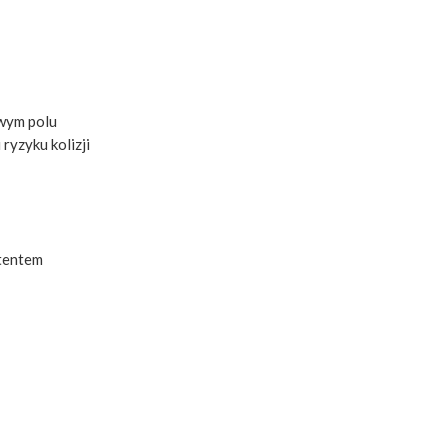
twym polu
ryzyku kolizji
tentem