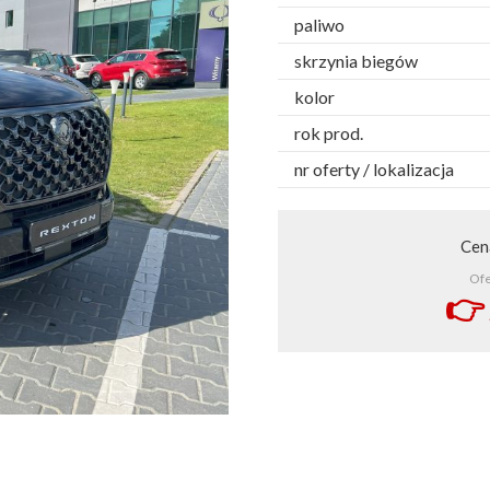
paliwo
skrzynia biegów
kolor
rok prod.
nr oferty / lokalizacja
Ce
Ofe
👉