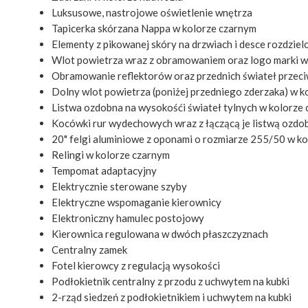
Luksusowe, nastrojowe oświetlenie wnętrza
Tapicerka skórzana Nappa w kolorze czarnym
Elementy z pikowanej skóry na drzwiach i desce rozdziel
Wlot powietrza wraz z obramowaniem oraz logo marki w
Obramowanie reflektorów oraz przednich świateł przec
Dolny wlot powietrza (poniżej przedniego zderzaka) w 
Listwa ozdobna na wysokośći świateł tylnych w kolorze
Kocówki rur wydechowych wraz z łączącą je listwą ozdo
20" felgi aluminiowe z oponami o rozmiarze 255/50 w k
Relingi w kolorze czarnym
Tempomat adaptacyjny
Elektrycznie sterowane szyby
Elektryczne wspomaganie kierownicy
Elektroniczny hamulec postojowy
Kierownica regulowana w dwóch płaszczyznach
Centralny zamek
Fotel kierowcy z regulacją wysokości
Podłokietnik centralny z przodu z uchwytem na kubki
2-rząd siedzeń z podłokietnikiem i uchwytem na kubki