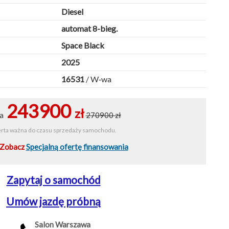
Diesel
automat 8-bieg.
Space Black
2025
16531
/ W‑wa
243900
zł
na
270900 zł
rta ważna do czasu sprzedaży samochodu.
Zobacz
Specjalną ofertę finansowania
Zapytaj o samochód
Umów jazdę próbną
Salon Warszawa