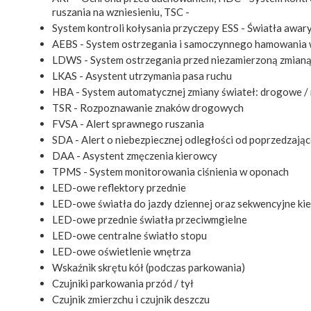
ruszania na wzniesieniu, TSC -
System kontroli kołysania przyczepy ESS - Światła awa
AEBS - System ostrzegania i samoczynnego hamowania w 
LDWS - System ostrzegania przed niezamierzoną zmianą
LKAS - Asystent utrzymania pasa ruchu
HBA - System automatycznej zmiany świateł: drogowe / 
TSR - Rozpoznawanie znaków drogowych
FVSA - Alert sprawnego ruszania
SDA - Alert o niebezpiecznej odległości od poprzedzają
DAA - Asystent zmęczenia kierowcy
TPMS - System monitorowania ciśnienia w oponach
LED-owe reflektory przednie
LED-owe światła do jazdy dziennej oraz sekwencyjne ki
LED-owe przednie światła przeciwmgielne
LED-owe centralne światło stopu
LED-owe oświetlenie wnętrza
Wskaźnik skrętu kół (podczas parkowania)
Czujniki parkowania przód / tył
Czujnik zmierzchu i czujnik deszczu