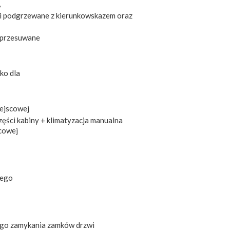
,
 i podgrzewane z kierunkowskazem oraz
, przesuwane
ko dla
iejscowej
ęści kabiny + klimatyzacja manualna
scowej
wego
ego zamykania zamków drzwi