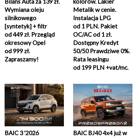
Bilans Auta za 139 zł.
kolorów. Lakier
Wymiana oleju
Metalik w cenie.
silnikowego
Instalacja LPG
[syntetyk] + filtr
od 1 PLN. Pakiet
od 449 zł
. Przegląd
OC/AC od 1 zł.
okresowy Opel
Dostępny Kredyt
od 999 zł.
50/50 Prawdziwe 0%.
Zapraszamy!
Rata leasingu
od 199 PLN +vat/mc.
BAIC 3 '2026
BAIC BJ40 4x4 już w