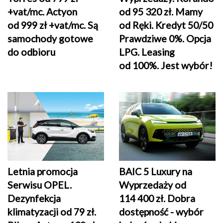
+vat/mc. Actyon
od 95 320 zł. Mamy
od 999 zł +vat/mc. Są
od Ręki. Kredyt 50/50
samochody gotowe
Prawdziwe 0%. Opcja
do odbioru
LPG. Leasing
od 100%. Jest wybór!
Letnia promocja
BAIC 5 Luxury na
Serwisu OPEL.
Wyprzedaży od
Dezynfekcja
114 400 zł. Dobra
klimatyzacji od 79 zł.
dostępność - wybór