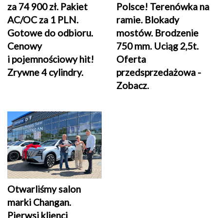
za 74 900 zł. Pakiet
Polsce! Terenówka na
AC/OC za 1 PLN.
ramie. Blokady
Gotowe do odbioru.
mostów. Brodzenie
Cenowy
750 mm. Uciąg 2,5t.
i pojemnościowy hit!
Oferta
Zrywne 4 cylindry.
przedsprzedażowa -
Zobacz.
Otwarliśmy salon
marki Changan.
Pierwsi klienci