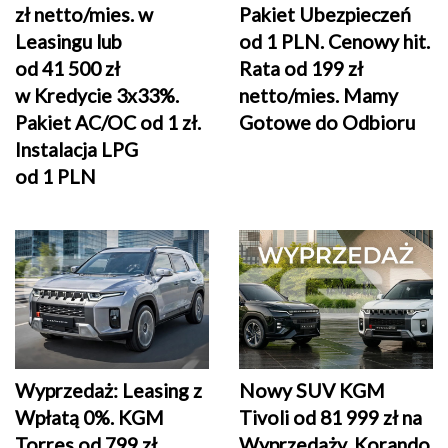
zł netto/mies. w
Pakiet Ubezpieczeń
Leasingu lub
od 1 PLN. Cenowy hit.
od 41 500 zł
Rata od 199 zł
w Kredycie 3x33%.
netto/mies. Mamy
Pakiet AC/OC od 1 zł.
Gotowe do Odbioru
Instalacja LPG
od 1 PLN
Wyprzedaż: Leasing z
Nowy SUV KGM
Wpłatą 0%. KGM
Tivoli od 81 999 zł na
Torres od 799 zł
Wyprzedaży. Korando