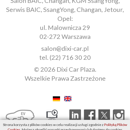
Salon BAIC, Changan, KGM SsangYong,
Serwis BAIC, SsangYong, Changan, Jetour,
Opel:
ul. Malownicza 29
02-272 Warszawa
salon@dixi-car.pl
tel.
(22) 716 30 20
© 2026 Dixi Car Plaza.
Wszelkie Prawa Zastrzeżone
Strona korzysta z plików cookies w celu realizacji usług i zgodnie z
Polityką Plików
Cookies
. Możesz określić warunki przechowywania lub dostępu do cookies