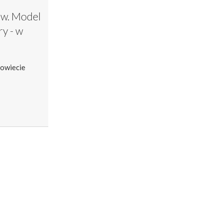
ów. Model
ry - w
powiecie