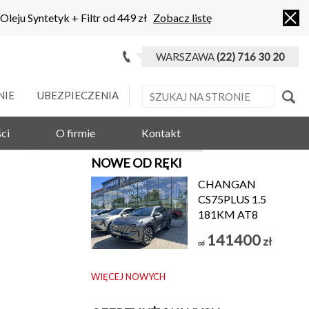
 Oleju Syntetyk + Filtr od 449 zł
Zobacz listę
WARSZAWA
(22) 716 30 20
NIE
UBEZPIECZENIA
ci
O firmie
Kontakt
NOWE OD RĘKI
CHANGAN
CS75PLUS 1.5
181KM AT8
141400
zł
od
WIĘCEJ NOWYCH