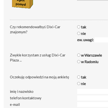
Czy rekomendowałbyś Dixi-Car
tak
znajomym?
nie
ew. uwagi:
Zwykle korzystam z usług Dixi-Car
w Warszawie
Plaza ...
w Radomiu
Oczekuję odpowiedzi na moją ankietę
tak
nie
imię i nazwisko
telefon kontaktowy
e-mail