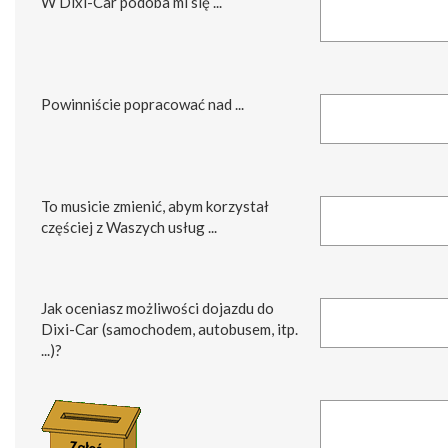
W Dixi-Car podoba mi się ...
Powinniście popracować nad ...
To musicie zmienić, abym korzystał
częściej z Waszych usług ...
Jak oceniasz możliwości dojazdu do
Dixi-Car (samochodem, autobusem, itp.
...)?