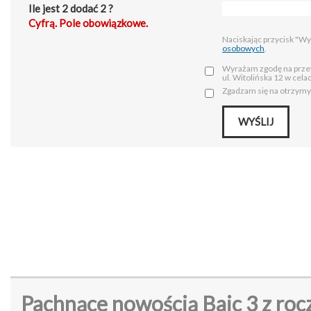
Ile jest 2 dodać 2 ?
Cyfrą. Pole obowiązkowe.
Naciskając przycisk "Wyś
osobowych
.
Wyrażam zgodę na prze
ul. Witolińska 12 w cel
Zgadzam się na otrzym
Pachnące nowością Baic 3 z ro