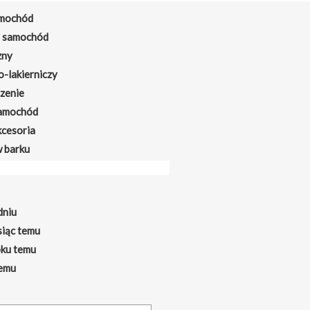
amochód
y samochód
zny
o-lakierniczy
zenie
amochód
kcesoria
 barku
dniu
siąc temu
oku temu
temu