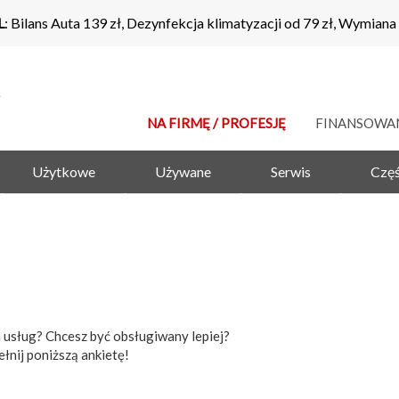
L
: Bilans Auta 139 zł, Dezynfekcja klimatyzacji od 79 zł, Wymiana
NA FIRMĘ / PROFESJĘ
FINANSOWA
Użytkowe
Używane
Serwis
Częś
 usług? Chcesz być obsługiwany lepiej?
łnij poniższą ankietę!