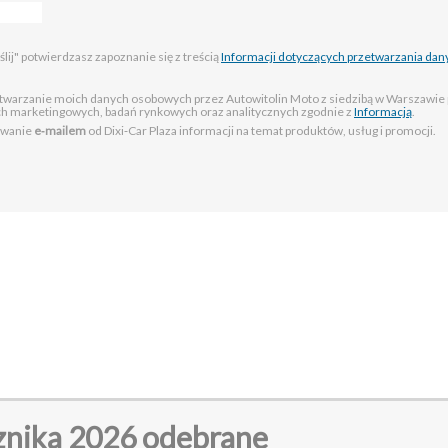
lij" potwierdzasz zapoznanie się z treścią
Informacji dotyczących przetwarzania dan
twarzanie moich danych osobowych przez Autowitolin Moto z siedzibą w Warszawi
ach marketingowych, badań rynkowych oraz analitycznych zgodnie z
Informacją
.
ywanie
e‑mailem
od Dixi‑Car Plaza informacji na temat produktów, usług i promocji.
cznika 2026 odebrane