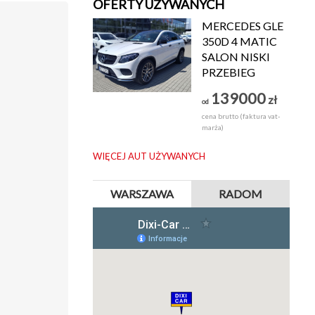
OFERTY UŻYWANYCH
MERCEDES GLE
350D 4 MATIC
SALON NISKI
PRZEBIEG
139000
zł
od
cena brutto (faktura vat-
marża)
WIĘCEJ AUT UŻYWANYCH
WARSZAWA
RADOM