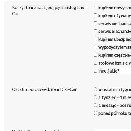
Korzystam z następujących usług Dixi-
kupiłem nowy s
Car
kupiłem używan
serwis mechanic
serwis blacharsk
kupiłem ubezpiec
wypożyczyłem s
kupiłem części/a
stołowałem się w
inne, jakie?
Ostatni raz odwiedziłem Dixi-Car
w ostatnim tygo
1 tydzień - 1 mie
1 miesiąc - pół r
ponad pół roku 