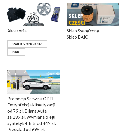
Akcesoria
Sklep SsangYong
Sklep BAIC
SSANGYONG KGM
BAIC
Promocja Serwisu OPEL.
Dezynfekcja klimatyzacji
od 79 zł. Bilans Auta
za 139 zł. Wymiana oleju
syntetyk + filtr od 449 zł.
Przegląd od 999 zł.