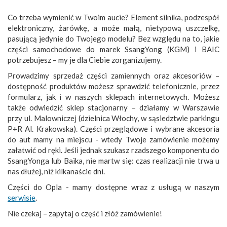
Co trzeba wymienić w Twoim aucie? Element silnika, podzespół
elektroniczny, żarówkę, a może małą, nietypową uszczelkę,
pasującą jedynie do Twojego modelu? Bez względu na to, jakie
części samochodowe do marek SsangYong (KGM) i BAIC
potrzebujesz – my je dla Ciebie zorganizujemy.
Prowadzimy sprzedaż części zamiennych oraz akcesoriów –
dostępność produktów możesz sprawdzić telefonicznie, przez
formularz, jak i w naszych sklepach internetowych. Możesz
także odwiedzić sklep stacjonarny – działamy w Warszawie
przy ul. Malowniczej (dzielnica Włochy, w sąsiedztwie parkingu
P+R Al. Krakowska). Części przeglądowe i wybrane akcesoria
do aut mamy na miejscu - wtedy Twoje zamówienie możemy
załatwić od ręki. Jeśli jednak szukasz rzadszego komponentu do
SsangYonga lub Baika, nie martw się: czas realizacji nie trwa u
nas dłużej, niż kilkanaście dni.
Części do Opla - mamy dostępne wraz z usługą w naszym
serwisie
.
Nie czekaj – zapytaj o część i złóż zamówienie!