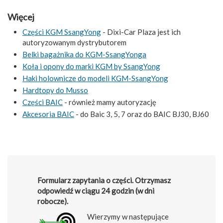
Więcej
Części KGM SsangYong
- Dixi-Car Plaza jest ich
autoryzowanym dystrybutorem
Belki bagażnika do KGM-SsangYonga
Koła i opony do marki KGM by SsangYong
Haki holownicze do modeli KGM-SsangYong
Hardtopy do Musso
Części BAIC
- również mamy autoryzację
Akcesoria BAIC
- do Baic 3, 5, 7 oraz do BAIC BJ30, BJ60
Formularz zapytania o części. Otrzymasz
odpowiedź w ciągu 24 godzin (w dni
robocze).
Wierzymy w następujące