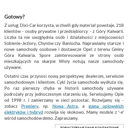
Gotowy?
Z usług Dixi-Car korzysta, w chwili gdy materiał powstaje, 218
klientów - osoby prywatne i przedsiębiorcy - z Góry Kalwarii.
Liczba ta nie uwzględnia osób i działalności z miejscowości
Sobienie-Jeziory, Chynów czy Baniocha. Naprawiamy starsze i
nowe samochody osobowe i dostawcze Opel z terenu Gminy
Góra Kalwaria. Spore zainteresowanie ze strony osób
mieszkających na skarpie Wisły notują nasze samochody
używane.
Ostatni czas przynosi nową perspektywę dealerom, serwisom
samochodowym i klientom. Cykl życia samochodu wydłuża się.
Po raz pierwszy chyba w historii samochody używane
podrożały przy jednoczesnym starzeniu się. Serwisujemy Ople
od 1998 r. i zamierzamy w sieci pozostać. Rozwijamy się -
zobacz
Premiery
, np.
Nowa Astra
, a
gama oplowskich
elektryków i hybryd
rozwija się skokowo. Mamy modele z '-e'
wśród samochodów demo. Zapraszamy.
ZOBACZ PEŁNE DANE KONTAKTOWE