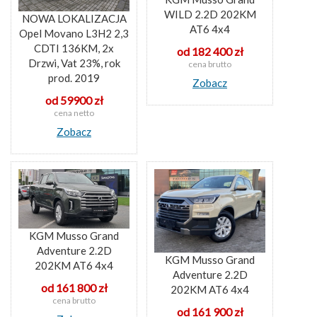
WILD 2.2D 202KM
NOWA LOKALIZACJA
AT6 4x4
Opel Movano L3H2 2,3
CDTI 136KM, 2x
od 182 400 zł
Drzwi, Vat 23%, rok
cena brutto
prod. 2019
Zobacz
od 59900 zł
cena netto
Zobacz
KGM Musso Grand
Adventure 2.2D
KGM Musso Grand
202KM AT6 4x4
Adventure 2.2D
od 161 800 zł
202KM AT6 4x4
cena brutto
od 161 900 zł