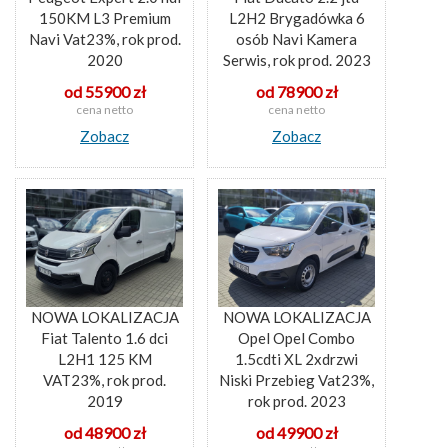
150KM L3 Premium
L2H2 Brygadówka 6
Navi Vat23%, rok prod.
osób Navi Kamera
2020
Serwis, rok prod. 2023
od 55900 zł
od 78900 zł
cena netto
cena netto
Zobacz
Zobacz
NOWA LOKALIZACJA
NOWA LOKALIZACJA
Fiat Talento 1.6 dci
Opel Opel Combo
L2H1 125 KM
1.5cdti XL 2xdrzwi
VAT23%, rok prod.
Niski Przebieg Vat23%,
2019
rok prod. 2023
od 48900 zł
od 49900 zł