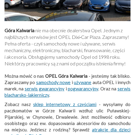
Góra Kalwaria
nie ma obecnie dealerstwa Opel. Jednym z
najbliższych serwisów jest OPEL Dixi‑Car Plaza. Zapraszamy!
Pełna oferta - czyli samochody nowe i używane, serwis
mechaniczny, elektroniczny, blacharski, finansowanie, części
i akcesoria. Obsługujemy samochody Opel od 1998 roku.
Niektórzy pracownicy są z nami od początku istnienia firmy!
Można mówić o nas
OPEL Góra Kalwaria
- jesteśmy tak blisko.
Zapraszamy po
samochody nowe
i
używane
auta OPEL i innych
marek, na
serwis gwarancyjny
i
pogwarancyjny
. Oraz na
serwis
blacharsko-lakierniczy
.
Zobacz nasz
sklep internetowy z częściami
- wysyłamy do
paczkomatów w Górze Kalwarii wzdłuż ulic Puławskiej-
Pijarskiej, w Chynowie, Drwalewie. Jest możliwość odbioru
osobistego oraz ew. dopasowania akcesoriów do samochodu
na miejscu. Jedziesz z rodziną? Sprawdź
atrakcje dla dzieci