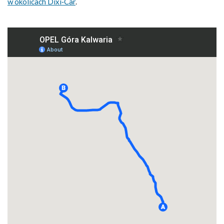
w okolicach Dixi‑Car
.