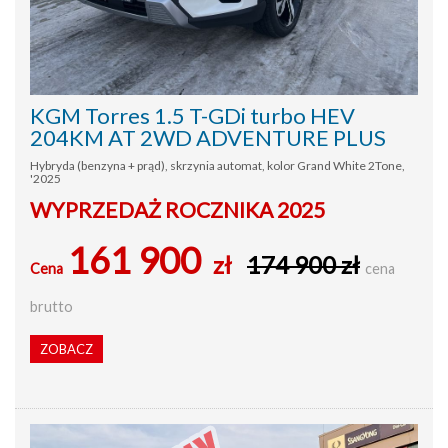
KGM Torres 1.5 T-GDi turbo HEV
204KM AT 2WD ADVENTURE PLUS
Hybryda (benzyna + prąd), skrzynia automat, kolor Grand White 2Tone,
'2025
WYPRZEDAŻ ROCZNIKA 2025
161 900
zł
174 900 zł
Cena
cena
brutto
ZOBACZ