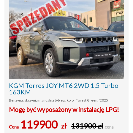
KGM Torres JOY MT6 2WD 1.5 Turbo
163KM
Benzyna, skrzynia manualna 6-bieg., kolor Forest Green, '2025
Mogę być wyposażony w instalację LPG!
119900
zł
131900 zł
Cena
cena