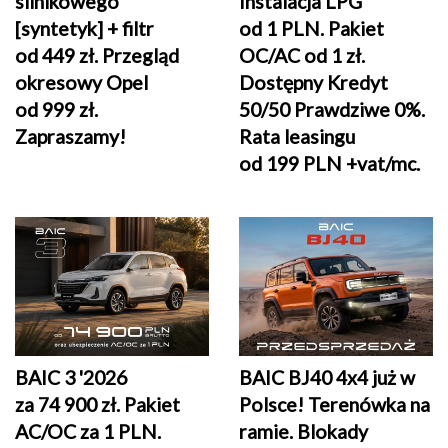
silnikowego
Instalacja LPG
[syntetyk] + filtr
od 1 PLN. Pakiet
od 449 zł
. Przegląd
OC/AC od 1 zł.
okresowy Opel
Dostępny Kredyt
od 999 zł.
50/50 Prawdziwe 0%.
Zapraszamy!
Rata leasingu
od 199 PLN +vat/mc.
BAIC 3 '2026
BAIC BJ40 4x4 już w
za 74 900 zł. Pakiet
Polsce! Terenówka na
AC/OC za 1 PLN.
ramie. Blokady