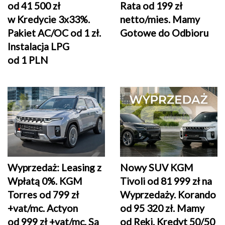
od 41 500 zł
Rata od 199 zł
w Kredycie 3x33%.
netto/mies. Mamy
Pakiet AC/OC od 1 zł.
Gotowe do Odbioru
Instalacja LPG
od 1 PLN
Wyprzedaż: Leasing z
Nowy SUV KGM
Wpłatą 0%. KGM
Tivoli od 81 999 zł na
Torres od 799 zł
Wyprzedaży. Korando
+vat/mc. Actyon
od 95 320 zł. Mamy
od 999 zł +vat/mc. Są
od Ręki. Kredyt 50/50