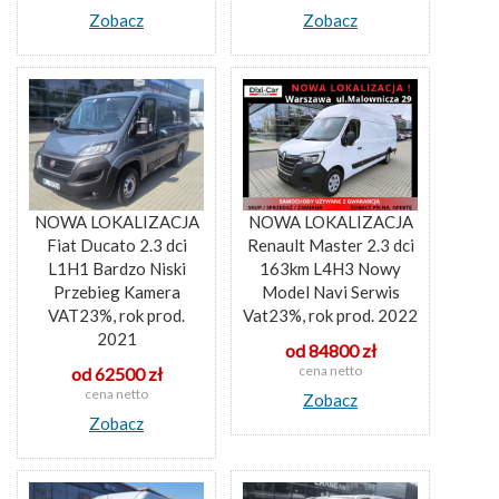
Zobacz
Zobacz
NOWA LOKALIZACJA
NOWA LOKALIZACJA
Fiat Ducato 2.3 dci
Renault Master 2.3 dci
L1H1 Bardzo Niski
163km L4H3 Nowy
Przebieg Kamera
Model Navi Serwis
VAT23%, rok prod.
Vat23%, rok prod. 2022
2021
od 84800 zł
cena netto
od 62500 zł
cena netto
Zobacz
Zobacz