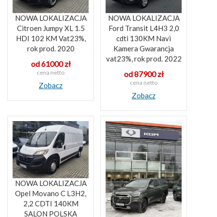
NOWA LOKALIZACJA
NOWA LOKALIZACJA
Citroen Jumpy XL 1.5
Ford Transit L4H3 2,0
HDI 102 KM Vat23%,
cdti 130KM Navi
rok prod. 2020
Kamera Gwarancja
vat23%, rok prod. 2022
od 61000 zł
cena netto
od 87900 zł
cena netto
Zobacz
Zobacz
NOWA LOKALIZACJA
Opel Movano C L3H2,
2,2 CDTI 140KM
SALON POLSKA