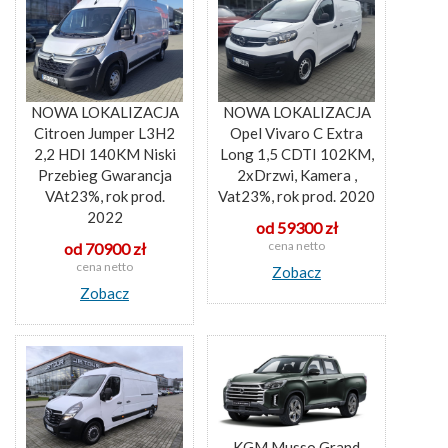
NOWA LOKALIZACJA
NOWA LOKALIZACJA
Citroen Jumper L3H2
Opel Vivaro C Extra
2,2 HDI 140KM Niski
Long 1,5 CDTI 102KM,
Przebieg Gwarancja
2xDrzwi, Kamera ,
VAt23%, rok prod.
Vat23%, rok prod. 2020
2022
od 59300 zł
cena netto
od 70900 zł
cena netto
Zobacz
Zobacz
KGM Musso Grand