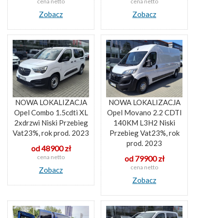
cena netto
cena netto
Zobacz
Zobacz
NOWA LOKALIZACJA
NOWA LOKALIZACJA
Opel Combo 1.5cdti XL
Opel Movano 2.2 CDTI
2xdrzwi Niski Przebieg
140KM L3H2 Niski
Vat23%, rok prod. 2023
Przebieg Vat23%, rok
prod. 2023
od 48900 zł
cena netto
od 79900 zł
cena netto
Zobacz
Zobacz