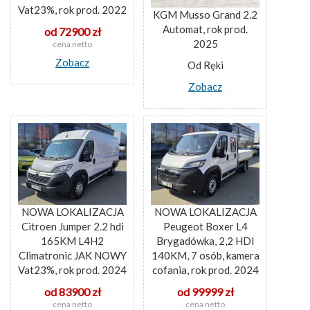
Vat23%, rok prod. 2022
KGM Musso Grand 2.2
Automat, rok prod.
od 72900 zł
2025
cena netto
Zobacz
Od Ręki
Zobacz
NOWA LOKALIZACJA
NOWA LOKALIZACJA
Citroen Jumper 2.2 hdi
Peugeot Boxer L4
165KM L4H2
Brygadówka, 2,2 HDI
Climatronic JAK NOWY
140KM, 7 osób, kamera
Vat23%, rok prod. 2024
cofania, rok prod. 2024
od 83900 zł
od 99999 zł
cena netto
cena netto