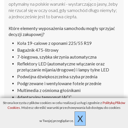
optymalny na polskie warunki - wystarczająco jasny, żeby
nie rzucał się w oczy osad, gdy samochód długo niemyty;
a jednocześnie jest to barwa ciepła.
Które elementy wyposażenia samochodu mogły sprzyjać
decyzji zakupowej?
Koła 19-calowe z oponami 225/55 R19
Bagażnik 475-litrowy
7-biegowa, szybka skrzynia automatyczna
Reflektory LED (automatyczne włączanie oraz
przełączanie mijania/drogowe) i lampy tylne LED
Podwójna dźwiękoszczelna szyba przednia
Podgrzewane i wentylowane fotele przednie
Multimedia z ośmioma głośnikami
Adaptacyjny tempomat IACC
Strona korzysta z plików cookies w celu realizacji usług i zgodnie z
Polityką Plików
System kamer 540°
Cookies
. Możesz określić warunki przechowywania lub dostępu do cookies
Tel. 22 716 30 20. Autoryzowany dealer Changan
X
Warszawa. Zapraszamy!
w Twojej przeglądarce.
Cena CS55-ki