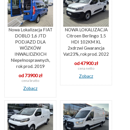
Nowa Lokalizacja FIAT
NOWA LOKALIZACJA
DOBLO 1,6 JTD
Citroen Berlingo 1.5
PODJAZD DLA
HDI 102KM XL
WÓZKÓW
2xdrzwi Gwarancja
INWALIDZKICH
Vat23%, rok prod. 2022
Niepełnosprawnych,
od 47900 zł
rok prod. 2019
cena netto
od 73900 zł
Zobacz
cena brutto
Zobacz