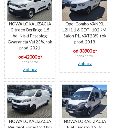
NOWA LOKALIZACJA
Opel Combo VAN XL
Citroen Berlingo 1.5
L2H1 1,6 CDTI 102KM,
hdi Niski Przebieg
Salon PL, VAT23%, rok
Gwarancja Vat23%, rok
prod. 2018
prod. 2021
od 33900 zł
cena netto
od 42000 zł
cena netto
Zobacz
Zobacz
NOWA LOKALIZACJA
NOWA LOKALIZACJA
Peugeot Expert 2.0 hdi
Fiat Ducato 2.2 jtd