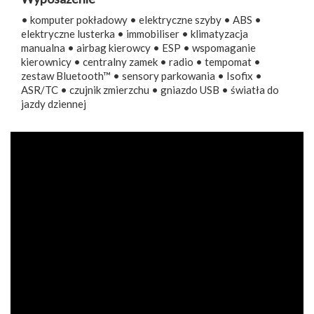
• komputer pokładowy • elektryczne szyby • ABS •
elektryczne lusterka • immobiliser • klimatyzacja
manualna • airbag kierowcy • ESP • wspomaganie
kierownicy • centralny zamek • radio • tempomat •
zestaw Bluetooth™ • sensory parkowania • Isofix •
ASR/TC • czujnik zmierzchu • gniazdo USB • światła do
jazdy dziennej