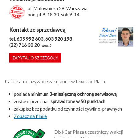
ul. Malownicza 29, Warszawa
pon-pt 9-18.30, sob 9-14
Kontakt ze sprzedawcą
tel. 605 992 603, 603 920 198
(22) 716 30 20
wew. 5
ZAPYTAJ O SZCZEGÓŁY
Każde auto używane zakupione w Dixi-Car Plaza
posiada minimum
3-miesięczną ochronę serwisową
zostało przez nas
sprawdzone w 50 punktach
zakupisz bez podatku od czynności cywilno-prawnych
Zobacz na filmie
Dixi‑Car Plaza uczestniczy w akcji