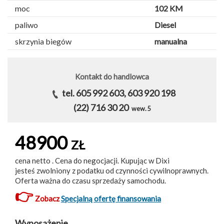
moc
102 KM
paliwo
Diesel
skrzynia biegów
manualna
Kontakt do handlowca
tel. 605 992 603, 603 920 198
(22) 716 30 20
wew. 5
48900
ZŁ
cena netto . Cena do negocjacji. Kupując w Dixi
jesteś zwolniony z podatku od czynności cywilnoprawnych.
Oferta ważna do czasu sprzedaży samochodu.
👉
Zobacz
Specjalną ofertę finansowania
Wyposażenie