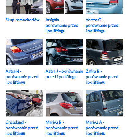
Skup samochodów
Insignia -
Vectra C -
porównanie przed
porównanie przed
i po liftingu
i po liftingu
Astra H -
Astra J - porównanie
Zafira B -
porównanie przed
przed i po liftingu
porównanie przed
i po liftingu
i po liftingu
Crossland -
Meriva B -
Meriva A -
porównanie przed
porównanie przed
porównanie przed
i po liftingu
i po liftingu
i po liftingu