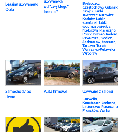
używanych
Bydgoszcz
,
Leasing używanego
od "zwykłego"
Częstochowa
,
Gdańsk
,
Opla
Grójec
,
Janki
,
komisu?
Jawczyce
,
Katowice
,
Kraków
,
Lublin
,
Łomianki
,
Łódź
,
woj. mazowieckie
,
Nadarzyn
,
Piaseczno
,
Płock
,
Poznań
,
Radom
,
Rawa Maz.
,
Siedlce
,
Sochaczew
,
Szczecin
,
Tarczyn
,
Toruń
,
Warszawa-Puławska
,
Wrocław
Używane z salonu
Samochody po
Auta firmowe
demo
Garwolin
,
Konstancin‑Jeziorna
,
Legionowo
,
Piaseczno
,
Pruszków
,
Warka