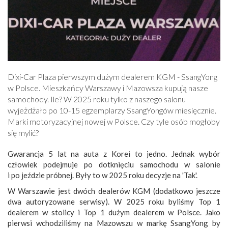
Dixi-Car Plaza pierwszym dużym dealerem KGM - SsangYong
w Polsce. Mieszkańcy Warszawy i Mazowsza kupują nasze
samochody. Ile? W 2025 roku tylko z naszego salonu
wyjeżdżało po 10-15 egzemplarzy SsangYongów miesięcznie.
Marki motoryzacyjnej nowej w Polsce. Czy tyle osób mogłoby
się mylić?
Gwarancja 5 lat na auta z Korei to jedno. Jednak wybór
człowiek podejmuje po dotknięciu samochodu w salonie
i po jeździe próbnej. Były to w 2025 roku decyzje na 'Tak'.
W Warszawie jest dwóch dealerów KGM (dodatkowo jeszcze
dwa autoryzowane serwisy). W 2025 roku byliśmy Top 1
dealerem w stolicy i Top 1 dużym dealerem w Polsce. Jako
pierwsi wchodziliśmy na Mazowszu w markę SsangYong by