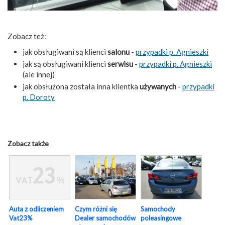
Zobacz też:
jak obsługiwani są klienci
salonu
-
przypadki p. Agnieszki
jak są obsługiwani klienci
serwisu
-
przypadki p. Agnieszki
(ale innej)
jak obsłużona została inna klientka
używanych
-
przypadki
p. Doroty
Zobacz także
Auta z odliczeniem
Czym różni się
Samochody
Vat23%
Dealer samochodów
poleasingowe