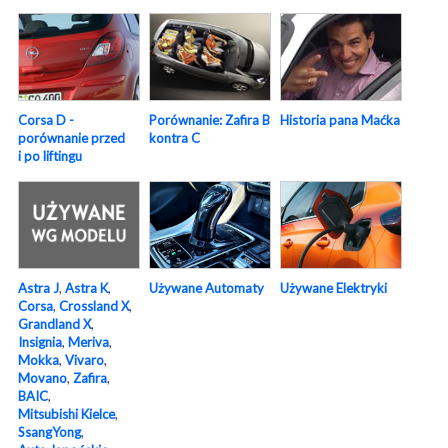
Corsa D -
Porównanie: Zafira B
Historia pana Maćka
porównanie przed
kontra C
i po liftingu
Używane Elektryki
Używane Automaty
Astra J
,
Astra K
,
Corsa
,
Crossland X
,
Grandland X
,
Insignia
,
Meriva
,
Mokka
,
Vivaro
,
Movano
,
Zafira
,
BAIC
,
Mitsubishi Kielce
,
SsangYong
,