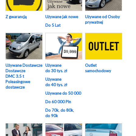
Używane od Osoby
Z gwarancją
Używane jak nowe
prywatnej
Do 5 Lat
Używane
Używane Dostawcze
Outlet
do 30 tys. zł
Dostawcze
samochodowy
DMC 3.5 t
Używane
Poleasingowe
do 40 tys. zł
dostawcze
Używane do 50 000
Do 60 000 Pln
Do 70k
,
do 80k
,
do 90k