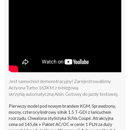
Jest samochód demonstracyjny! Zarejestrowaliśmy
Actyona Turbo 163KM z 6‑biegową
skrzynią automatyczną Aisin. Gotowy do jazdy testowej.
Pierwszy model pod nowym brandem KGM. Sprawdzony,
mocny, czterocylindrowy silnik 1.5 T‑GDi z łańcuchem
rozrządu. Chwalona stylistyka SUVa Coupé. Atrakcyjna
cena od 145,6k + Pakiet AC/OC w cenie 1 PLN za duży