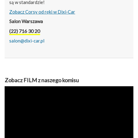
są w standardzie!
Zobacz Corsy od ręki w Dixi‑Car
Salon Warszawa
(22) 716 30 20
salon@dixi-car.pl
Zobacz FILM z naszego komisu