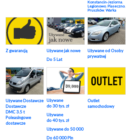
Konstancin‑Jeziorna
,
Legionowo
,
Piaseczno
,
Pruszków
,
Warka
Używane od Osoby
Z gwarancją
Używane jak nowe
prywatnej
Do 5 Lat
Używane
Używane Dostawcze
Outlet
do 30 tys. zł
Dostawcze
samochodowy
DMC 3.5 t
Używane
Poleasingowe
do 40 tys. zł
dostawcze
Używane do 50 000
Do 60 000 Pln