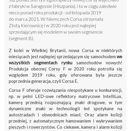
z fabryki w Saragossie (Hiszpania), i to w ciągu zaledwie
nieco ponad roku produkcji - od listopada 2019
do marca 2021. W Niemczech Corsa otrzymała
Złotą Kierownicę i w 2020 roku jest najlepiej
sprzedającym się modelem w swoim segmencie
(segment B).
Z kolei w Wielkiej Brytanii, nowa Corsa w niektórych
miesiącach jest najlepiej sprzedającym się samochodem
we
wszystkich segmentach rynku
samochodów nowych!
Produkcja obecnej Corsy F w 2020 roku potroiła się
względem 2019 roku, gdy oferowana była jeszcze
poprzednia generacja, czyli Corsa E.
Corsa F oferuje rozwiązania niespotykane u konkurencji,
np. w pełni LED-owe reflektory matrycowe IntelliLux,
kamerę przednią rozpoznającą znaki drogowe, w tym
dynamiczne znaki w technoilogii led spotykane na
autostradach i obwodnicach miast. Oraz alarm kolizji
przedniej, z automatycznym hamowaniem i wykrywaniem
pieszych i rowerzystów. Co ciekawe, kamera i alarm kolizji