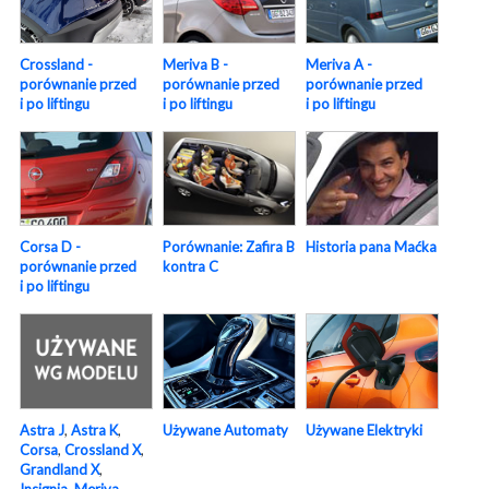
Crossland -
Meriva B -
Meriva A -
porównanie przed
porównanie przed
porównanie przed
i po liftingu
i po liftingu
i po liftingu
Corsa D -
Porównanie: Zafira B
Historia pana Maćka
porównanie przed
kontra C
i po liftingu
Używane Elektryki
Używane Automaty
Astra J
,
Astra K
,
Corsa
,
Crossland X
,
Grandland X
,
Insignia
,
Meriva
,