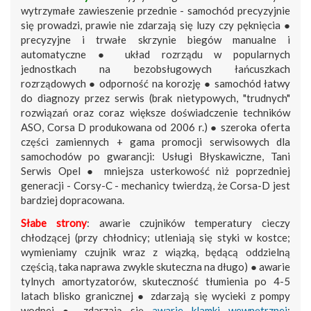
wytrzymałe zawieszenie przednie - samochód precyzyjnie
się prowadzi, prawie nie zdarzają się luzy czy pęknięcia ●
precyzyjne i trwałe skrzynie biegów manualne i
automatyczne ● układ rozrządu w popularnych
jednostkach na bezobsługowych łańcuszkach
rozrządowych ● odporność na korozję ● samochód łatwy
do diagnozy przez serwis (brak nietypowych, "trudnych"
rozwiązań oraz coraz większe doświadczenie techników
ASO, Corsa D produkowana od 2006 r.) ● szeroka oferta
części zamiennych + gama promocji serwisowych dla
samochodów po gwarancji: Usługi Błyskawiczne, Tani
Serwis Opel ● mniejsza usterkowość niż poprzedniej
generacji - Corsy-C - mechanicy twierdzą, że Corsa-D jest
bardziej dopracowana.
Słabe strony
: awarie czujników temperatury cieczy
chłodzącej (przy chłodnicy; utleniają się styki w kostce;
wymieniamy czujnik wraz z wiązką, będącą oddzielną
częścią, taka naprawa zwykle skuteczna na długo) ● awarie
tylnych amortyzatorów, skuteczność tłumienia po 4-5
latach blisko granicznej ● zdarzają się wycieki z pompy
wodnej ● zdarzają się
awarie klamki wewnętrznej
: