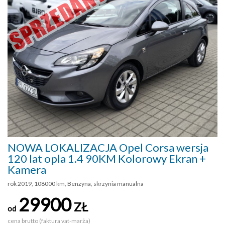
NOWA LOKALIZACJA Opel Corsa wersja
120 lat opla 1.4 90KM Kolorowy Ekran +
Kamera
rok 2019, 108000 km, Benzyna, skrzynia manualna
29900
ZŁ
od
cena brutto (faktura vat-marża)