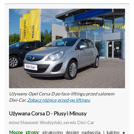
Używany Opel Corsa D po face‑liftingu przed salonem
Dixi‑Car.
Zobacz różnice przed-po liftingu
.
Używana Corsa D - Plusy i Minusy
mówi Sławomir Wodzyński, serwis Dixi-Car
Mocne strony
: atrakcyjny design nadwozia i kabiny ●