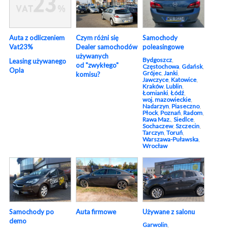
Auta z odliczeniem
Czym różni się
Samochody
Vat23%
Dealer samochodów
poleasingowe
używanych
Bydgoszcz
,
Leasing używanego
od "zwykłego"
Częstochowa
,
Gdańsk
,
Opla
Grójec
,
Janki
,
komisu?
Jawczyce
,
Katowice
,
Kraków
,
Lublin
,
Łomianki
,
Łódź
,
woj. mazowieckie
,
Nadarzyn
,
Piaseczno
,
Płock
,
Poznań
,
Radom
,
Rawa Maz.
,
Siedlce
,
Sochaczew
,
Szczecin
,
Tarczyn
,
Toruń
,
Warszawa-Puławska
,
Wrocław
Używane z salonu
Samochody po
Auta firmowe
demo
Garwolin
,