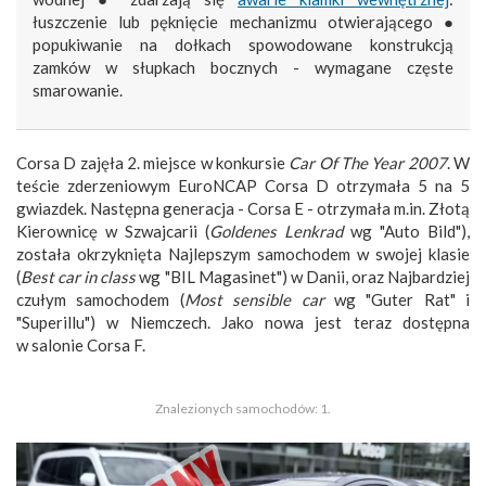
łuszczenie lub pęknięcie mechanizmu otwierającego ●
popukiwanie na dołkach spowodowane konstrukcją
zamków w słupkach bocznych - wymagane częste
smarowanie.
Corsa D zajęła 2. miejsce w konkursie
Car Of The Year 2007
. W
teście zderzeniowym EuroNCAP Corsa D otrzymała 5 na 5
gwiazdek. Następna generacja - Corsa E - otrzymała m.in. Złotą
Kierownicę w Szwajcarii (
Goldenes Lenkrad
wg "Auto Bild"),
została okrzyknięta Najlepszym samochodem w swojej klasie
(
Best car in class
wg "BIL Magasinet") w Danii, oraz Najbardziej
czułym samochodem (
Most sensible car
wg "Guter Rat" i
"Superillu") w Niemczech. Jako nowa jest teraz dostępna
w salonie Corsa F.
Znalezionych samochodów: 1.