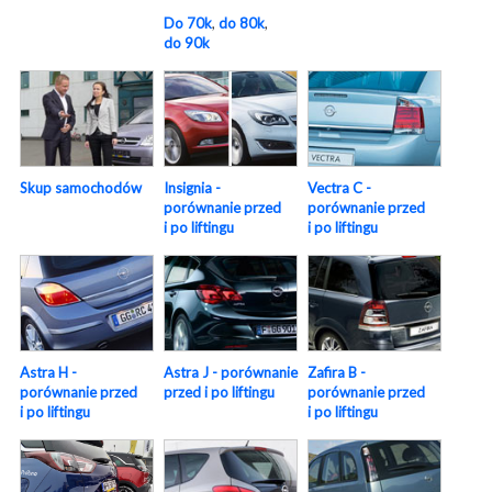
Do 70k
,
do 80k
,
do 90k
Skup samochodów
Insignia -
Vectra C -
porównanie przed
porównanie przed
i po liftingu
i po liftingu
Astra H -
Astra J - porównanie
Zafira B -
porównanie przed
przed i po liftingu
porównanie przed
i po liftingu
i po liftingu