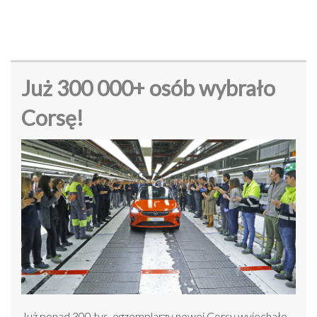
Już 300 000+ osób wybrało
Corsę!
Już ponad 300 tys. egzemplarzy nowej Corsy wyjechało