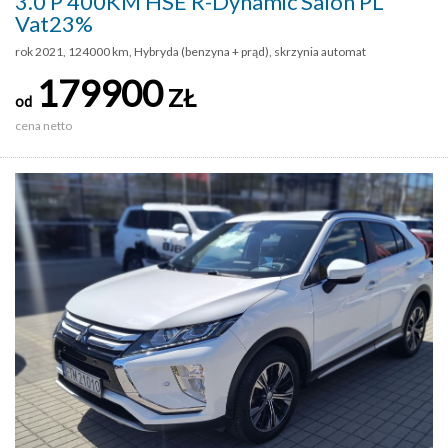
3.0 P 400KM HSE R-Dynamic Salon PL
Vat23%
rok 2021, 124000 km, Hybryda (benzyna + prąd), skrzynia automat
179900
ZŁ
od
cena netto