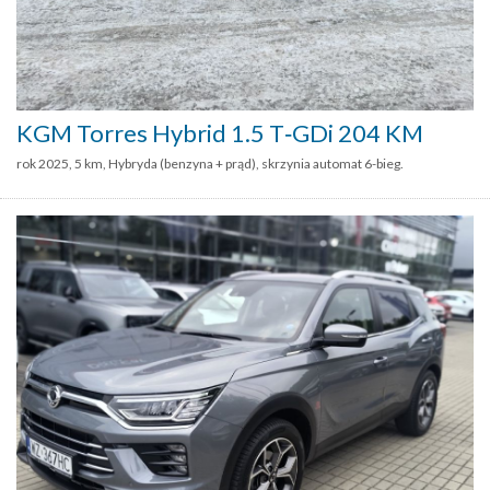
KGM Torres Hybrid 1.5 T‑GDi 204 KM
rok 2025, 5 km, Hybryda (benzyna + prąd), skrzynia automat 6-bieg.