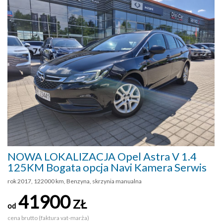
NOWA LOKALIZACJA Opel Astra V 1.4
125KM Bogata opcja Navi Kamera Serwis
rok 2017, 122000 km, Benzyna, skrzynia manualna
41900
ZŁ
od
cena brutto (faktura vat-marża)