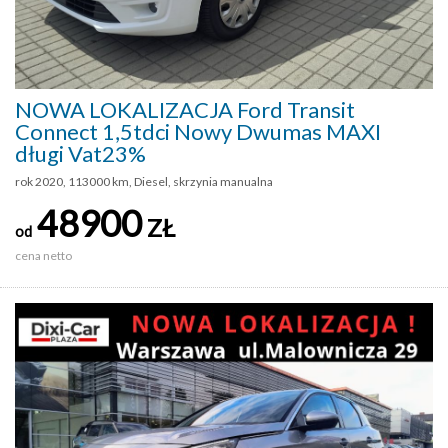
NOWA LOKALIZACJA Ford Transit
Connect 1,5tdci Nowy Dwumas MAXI
długi Vat23%
rok 2020, 113000 km, Diesel, skrzynia manualna
48900
ZŁ
od
cena netto