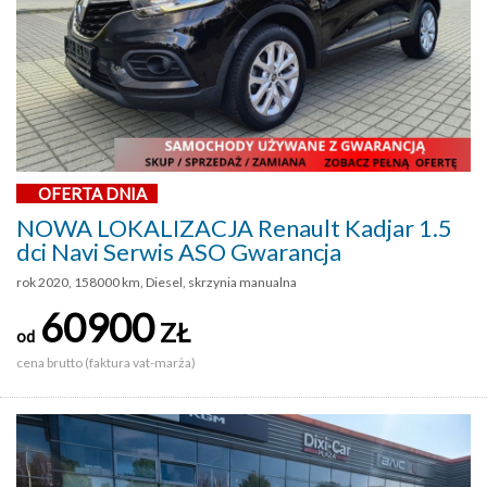
OFERTA DNIA
NOWA LOKALIZACJA Renault Kadjar 1.5
dci Navi Serwis ASO Gwarancja
rok 2020, 158000 km, Diesel, skrzynia manualna
60900
ZŁ
od
cena brutto (faktura vat-marża)