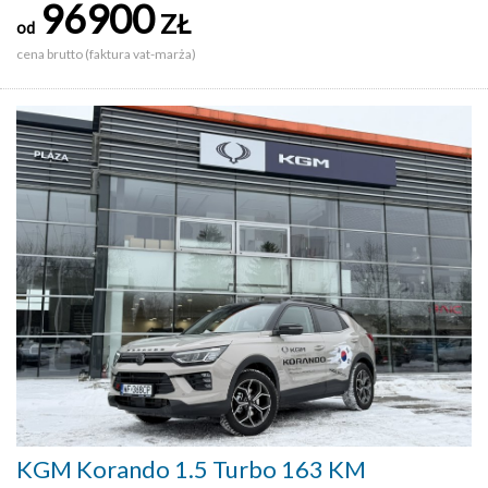
96900
ZŁ
od
cena brutto (faktura vat-marża)
KGM Korando 1.5 Turbo 163 KM