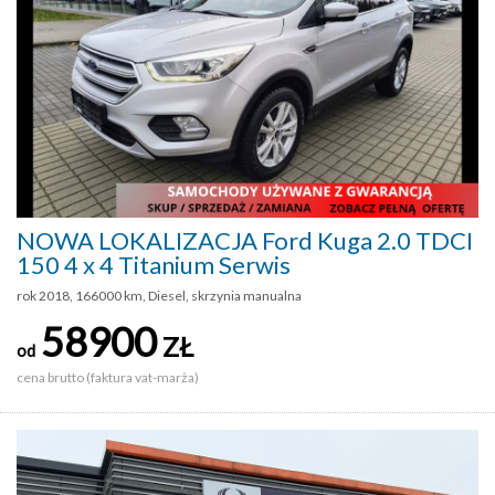
NOWA LOKALIZACJA Ford Kuga 2.0 TDCI
150 4 x 4 Titanium Serwis
rok 2018, 166000 km, Diesel, skrzynia manualna
58900
ZŁ
od
cena brutto (faktura vat-marża)