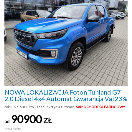
NOWA LOKALIZACJA Foton Tunland G7
2.0 Diesel 4x4 Automat Gwarancja Vat23%
rok 2025, 9100 km, Diesel, skrzynia automat ,
SAMOCHÓD POLEASINGOWY
90900
ZŁ
od
cena netto