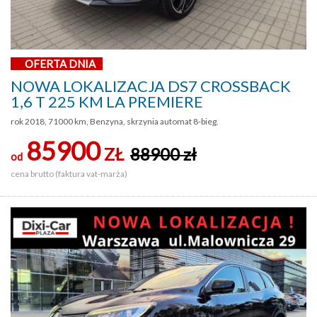
OFERTA DNIA
NOWA LOKALIZACJA DS7 CROSSBACK
1,6 T 225 KM LA PREMIERE
rok 2018, 71000 km, Benzyna, skrzynia automat 8-bieg.
85900
ZŁ
88900 zł
od
cena brutto (faktura vat-marża)