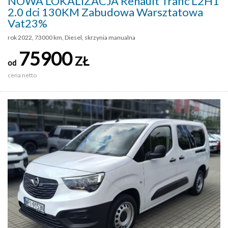
NOWA LOKALIZACJA Renault Trafic L2H1
2.0 dci 130KM Zabudowa Warsztatowa
Vat23%
rok 2022, 73000 km, Diesel, skrzynia manualna
75900
ZŁ
od
cena netto