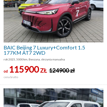
BAIC Beijing 7 Luxury+Comfort 1.5
177KM AT7 2WD
rok 2025, 5000 km, Benzyna, skrzynia manualna
115900
ZŁ
124900 zł
od
cena brutto