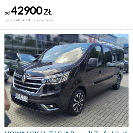
42900
ZŁ
od
cena brutto (faktura vat-marża)