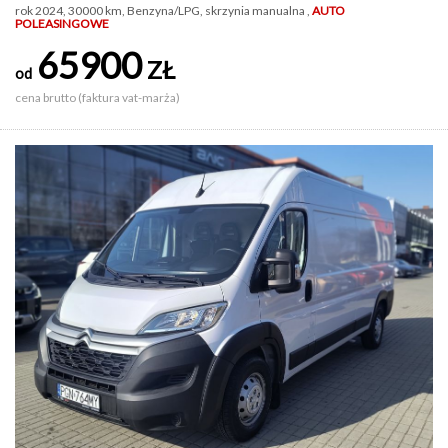
rok 2024, 30000 km, Benzyna/LPG, skrzynia manualna ,
AUTO
POLEASINGOWE
65900
ZŁ
od
cena brutto (faktura vat-marża)