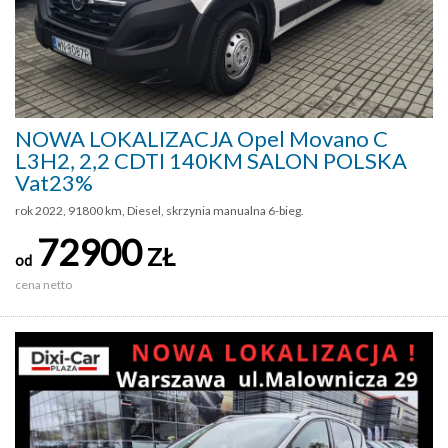
NOWA LOKALIZACJA Opel Movano C
L3H2, 2,2 CDTI 140KM SALON POLSKA
Vat23%
rok 2022, 91800 km, Diesel, skrzynia manualna 6-bieg.
72900
ZŁ
od
cena netto