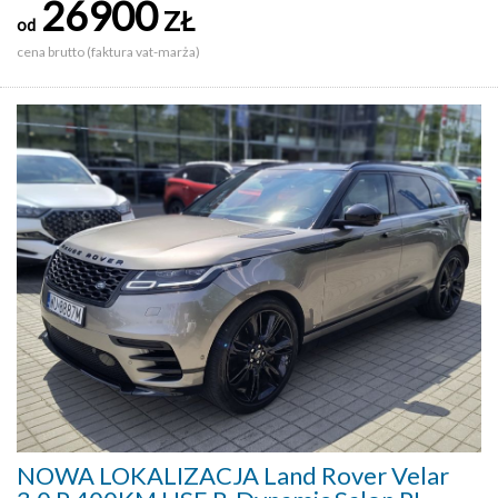
26900
ZŁ
od
cena brutto (faktura vat-marża)
NOWA LOKALIZACJA Land Rover Velar