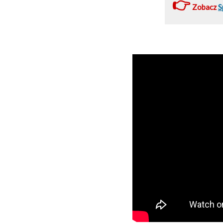
👉
Zobacz
S