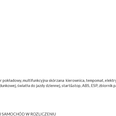
 pokładowy, multifunkcyjna skórzana kierownica, tempomat, elektry
dunkowej, światła do jazdy dziennej, start&stop, ABS, ESP, zbiorni
 SWÓJ SAMOCHÓD W ROZLICZENIU