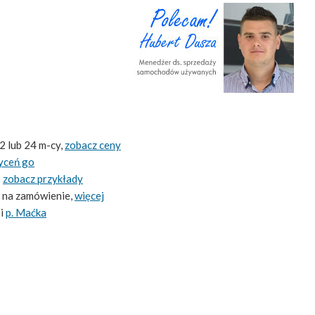
2 lub 24 m-cy,
zobacz ceny
yceń go
-
zobacz przykłady
 na zamówienie,
więcej
i
p. Maćka