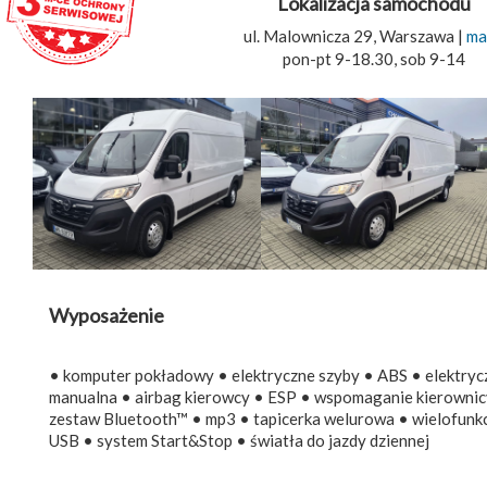
Lokalizacja samochodu
ul. Malownicza 29, Warszawa |
ma
pon-pt 9-18.30, sob 9-14
Wyposażenie
• komputer pokładowy • elektryczne szyby • ABS • elektrycz
manualna • airbag kierowcy • ESP • wspomaganie kierownic
zestaw Bluetooth™ • mp3 • tapicerka welurowa • wielofunkcy
USB • system Start&Stop • światła do jazdy dziennej