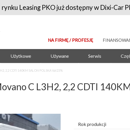
 rynku Leasing PKO już dostępny w Dixi-Car P
NA FIRMĘ / PROFESJĘ
FINANSOWA
Użytkowe
Używane
Serwis
Częś
2, 2,2 CDTI 140KM SALON POLSKA Vat23%
vano C L3H2, 2,2 CDTI 140K
Rok produkcji