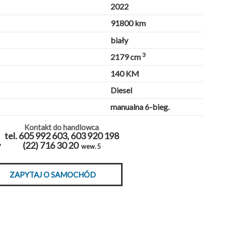
2022
91800 km
biały
3
2179 cm
140 KM
Diesel
manualna 6-bieg.
Kontakt do handlowca
tel. 605 992 603, 603 920 198
(22) 716 30 20
wew. 5
ZAPYTAJ O SAMOCHÓD