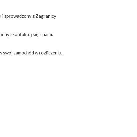
k i sprowadzony z Zagranicy
nny skontaktuj się z nami.
w swój samochód w rozliczeniu.