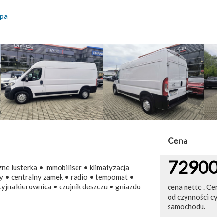
pa
Cena
7290
ne lusterka • immobiliser • klimatyzacja
y • centralny zamek • radio • tempomat •
jna kierownica • czujnik deszczu • gniazdo
cena netto . Ce
od czynności c
samochodu.