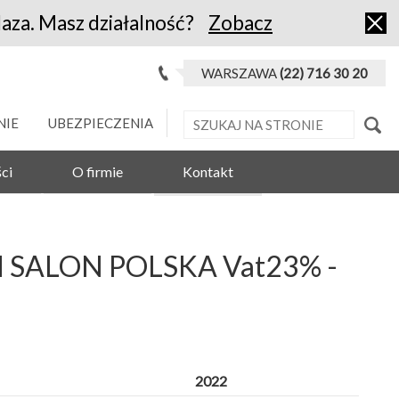
laza. Masz działalność?
Zobacz
WARSZAWA
(22) 716 30 20
NIE
UBEZPIECZENIA
ci
O firmie
Kontakt
M SALON POLSKA Vat23% -
2022