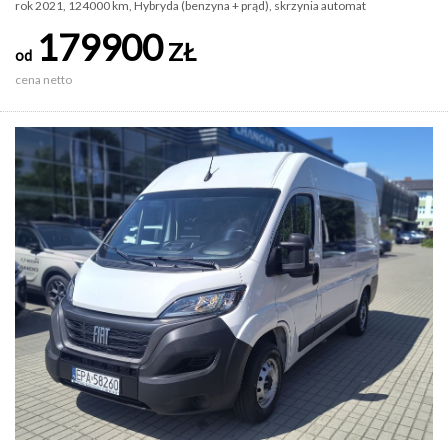
rok 2021, 124000 km, Hybryda (benzyna + prąd), skrzynia automat
179900
ZŁ
od
cena netto