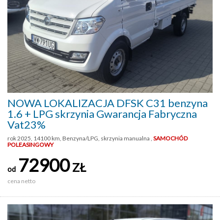
NOWA LOKALIZACJA DFSK C31 benzyna
1.6 + LPG skrzynia Gwarancja Fabryczna
Vat23%
rok 2025, 14100 km, Benzyna/LPG, skrzynia manualna ,
SAMOCHÓD
POLEASINGOWY
72900
ZŁ
od
cena netto