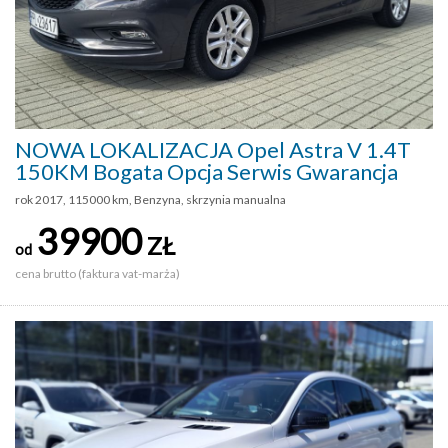
NOWA LOKALIZACJA Opel Astra V 1.4T
150KM Bogata Opcja Serwis Gwarancja
rok 2017, 115000 km, Benzyna, skrzynia manualna
39900
ZŁ
od
cena brutto (faktura vat-marża)