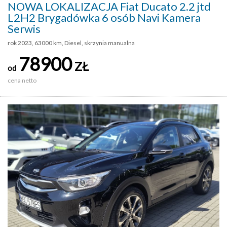
NOWA LOKALIZACJA Fiat Ducato 2.2 jtd
L2H2 Brygadówka 6 osób Navi Kamera
Serwis
rok 2023, 63000 km, Diesel, skrzynia manualna
78900
ZŁ
od
cena netto