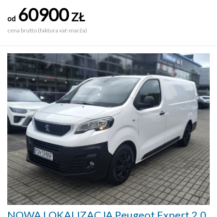
60900
ZŁ
od
cena brutto (faktura vat-marża)
NOWA LOKALIZACJA Peugeot Expert 2.0