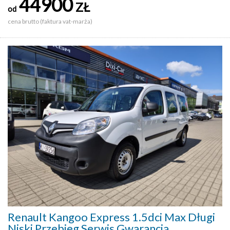
44900
ZŁ
od
cena brutto (faktura vat-marża)
Renault Kangoo Express 1.5dci Max Długi
Niski Przebieg Serwis Gwarancja