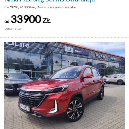
rok 2020, 41000 km, Diesel, skrzynia manualna
33900
ZŁ
od
cena netto