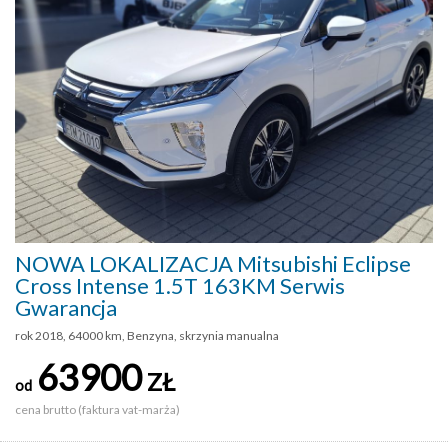
NOWA LOKALIZACJA Mitsubishi Eclipse
Cross Intense 1.5T 163KM Serwis
Gwarancja
rok 2018, 64000 km, Benzyna, skrzynia manualna
63900
ZŁ
od
cena brutto (faktura vat-marża)