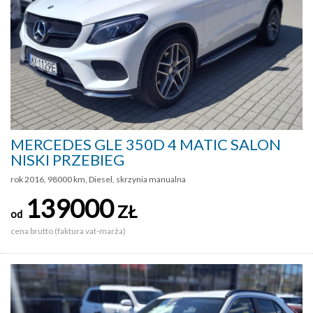
MERCEDES GLE 350D 4 MATIC SALON
NISKI PRZEBIEG
rok 2016, 98000 km, Diesel, skrzynia manualna
139000
ZŁ
od
cena brutto (faktura vat-marża)