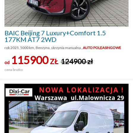
BAIC Beijing 7 Luxury+Comfort 1.5
177KM AT7 2WD
rok 2025, 5000 km, Benzyna, skrzynia manualna ,
AUTO POLEASINGOWE
115900
ZŁ
124900 zł
od
cena brutto