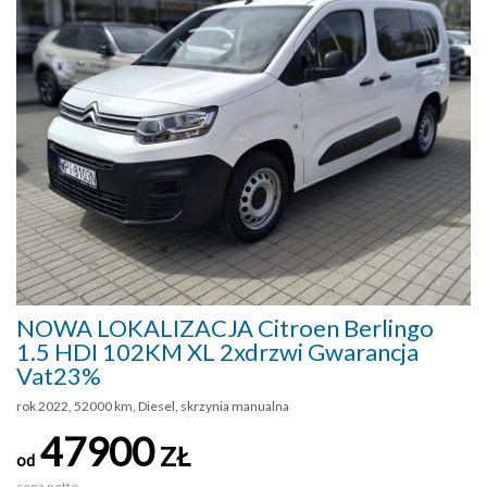
NOWA LOKALIZACJA Citroen Berlingo
1.5 HDI 102KM XL 2xdrzwi Gwarancja
Vat23%
rok 2022, 52000 km, Diesel, skrzynia manualna
47900
ZŁ
od
cena netto