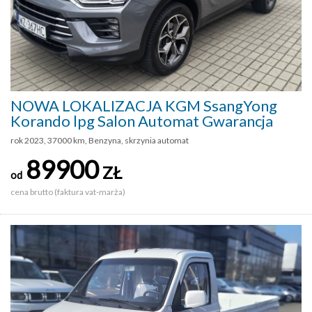
NOWA LOKALIZACJA KGM SsangYong
Korando lpg Salon Automat Gwarancja
rok 2023, 37000 km, Benzyna, skrzynia automat
89900
ZŁ
od
cena brutto (faktura vat-marża)