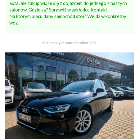
auta, ale zakup wiąże się z dojazdem do jednego z naszych
salonów. Gdzie są? Sprawdź w zakładce
Kontakt
.
Na którym placu dany samochód stoi? Wejdź w konkretny
wóz.
Znalezionych samochodów: 135.