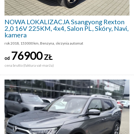
NOWA LOKALIZACJA Ssangyong Rexton
2,0 16V 225KM, 4x4, Salon PL, Skóry, Navi,
kamera
rok 2018, 153000 km, Benzyna, skrzynia automat
76900
ZŁ
od
cena brutto (faktura vat-marża)