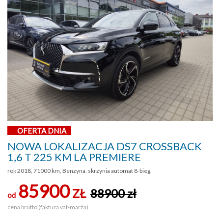
OFERTA DNIA
NOWA LOKALIZACJA DS7 CROSSBACK
1,6 T 225 KM LA PREMIERE
rok 2018, 71000 km, Benzyna, skrzynia automat 8-bieg.
85900
ZŁ
88900 zł
od
cena brutto (faktura vat-marża)