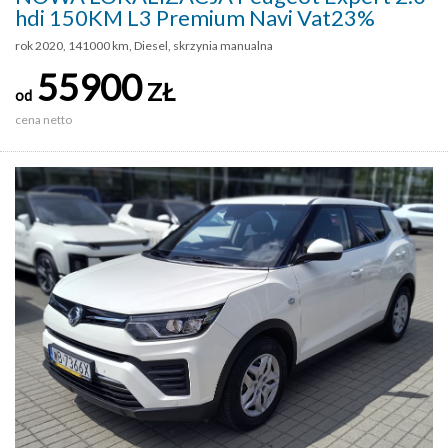
hdi 150KM L3 Premium Navi Vat23%
rok 2020, 141000 km, Diesel, skrzynia manualna
55900
ZŁ
od
cena netto