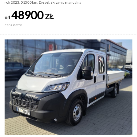
rok 2023, 51500 km, Diesel, skrzynia manualna
48900
ZŁ
od
cena netto