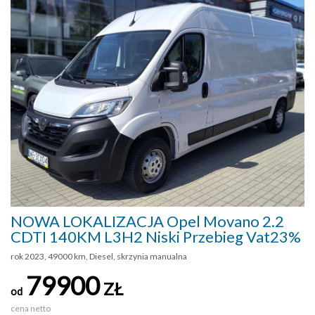
NOWA LOKALIZACJA Opel Movano 2.2
CDTI 140KM L3H2 Niski Przebieg Vat23%
rok 2023, 49000 km, Diesel, skrzynia manualna
79900
ZŁ
od
cena netto