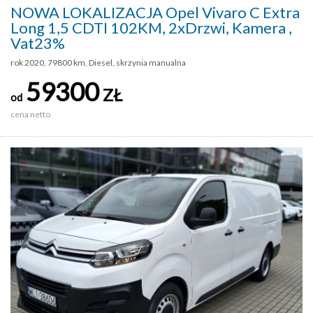
NOWA LOKALIZACJA Opel Vivaro C Extra
Long 1,5 CDTI 102KM, 2xDrzwi, Kamera ,
Vat23%
rok 2020, 79800 km, Diesel, skrzynia manualna
59300
ZŁ
od
cena netto