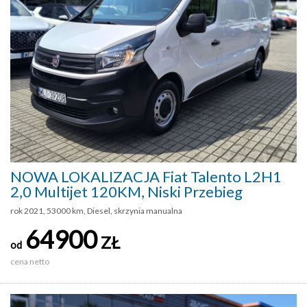
NOWA LOKALIZACJA Fiat Talento L2H1
2,0 Multijet 120KM, Niski Przebieg
rok 2021, 53000 km, Diesel, skrzynia manualna
64900
ZŁ
od
cena netto