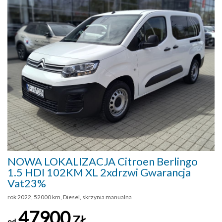
NOWA LOKALIZACJA Citroen Berlingo
1.5 HDI 102KM XL 2xdrzwi Gwarancja
Vat23%
rok 2022, 52000 km, Diesel, skrzynia manualna
47900
ZŁ
od