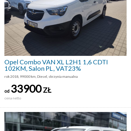
Opel Combo VAN XL L2H1 1,6 CDTI
102KM, Salon PL, VAT23%
rok 2018, 99000 km, Diesel, skrzynia manualna
33900
ZŁ
od
cena netto