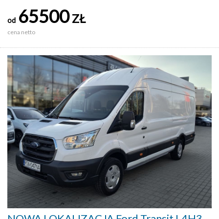
65500
ZŁ
od
cena netto
NOWA LOKALIZACJA Ford Transit L4H3