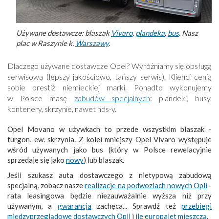
Używane dostawcze: blaszak
Vivaro
,
plandeka
,
bus
. Nasz
plac w Raszynie k.
Warszawy
.
Dlaczego używane dostawcze Opel? Wyróżniamy się obsługą
serwisową (lepszy jakościowo, tańszy serwis). Klienci cenią
sobie prestiż niemieckiej marki. Ponadto wykonujemy
w Polsce masę
zabudów specjalnych
: plandeki, busy,
kontenery, skrzynie, nawet hds-y.
Opel Movano w używkach to przede wszystkim blaszak -
furgon, ew. skrzynia. Z kolei mniejszy Opel Vivaro występuje
wśród używanych jako bus (który w Polsce rewelacyjnie
sprzedaje się jako
nowy
) lub blaszak.
Jeśli szukasz auta dostawczego z nietypową zabudową
specjalną, zobacz nasze
realizacje na podwoziach nowych Opli
-
rata leasingowa będzie niezauważalnie wyższa niż przy
używanym, a
gwarancja
zachęca... Sprawdź też
przebiegi
międzyprzeglądowe dostawczych Opli
i
ile europalet mieszczą
.