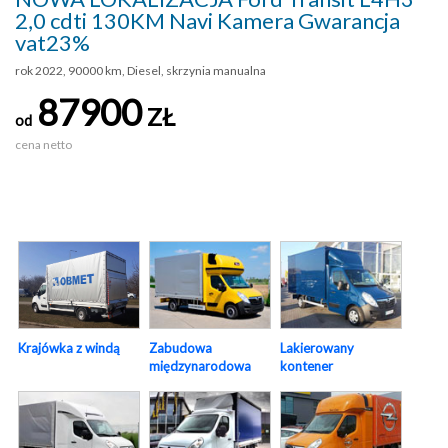
2,0 cdti 130KM Navi Kamera Gwarancja
vat23%
rok 2022, 90000 km, Diesel, skrzynia manualna
87900
ZŁ
od
cena netto
Krajówka z windą
Zabudowa
Lakierowany
międzynarodowa
kontener