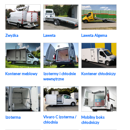
Laweta Algema
Zwyżka
Laweta
Izotermy i chłodnie
Kontener meblowy
Kontener chłodniczy
wewnętrzne
Vivaro C izoterma /
Izoterma
Mobilny boks
chłodnia
chłodniczy