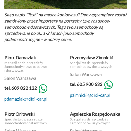
Skąd napis "Test" na masce koniowozu? Dany egzemplarz został
zamówiony przez importera na potrzeby tzw. roadshow
samochodów dostawczych. Tego typu samochody są
sprzedawane po ok. 1-2 latach jako samochody
podemonstracyjne - w dobrej cenie.
Piotr Damaziak
Przemysław Zimnicki
Menedżer ds. sprzedaży.
Specjalista ds. sprzedaży
Samochody nowe osobowe
samochodów dostawczych
i dostawcze.
Salon Warszawa
Salon Warszawa
tel. 605 900 633
tel. 609 822 122
pzimnicki@dixi-car.pl
pdamaziak@dixi-car.pl
Piotr Orłowski
Agnieszka Rospędowska
Specjalista ds. sprzedaży
Specjalista ds. sprzedaży
samochodów dostawczych
samochodów użytkowych
Salon Warszawa
Salon Warszawa