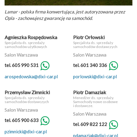
Lamar - polska firma konwertująca, jest autoryzowana przez
Opla - zachowujesz gwarancję na samochód.
Agnieszka Rospędowska
Piotr Orłowski
Specjalista ds. sprzedaży
Specjalista ds. sprzedaży
samochodów użytkowych
samochodów dostawczych
Salon Warszawa
Salon Warszawa
tel. 605 990 531
tel. 601 340 336
arospedowska@dixi-car.pl
porlowski@dixi-car.pl
Przemysław Zimnicki
Piotr Damaziak
Specjalista ds. sprzedaży
Menedżer ds. sprzedaży.
samochodów dostawczych
Samochody nowe osobowe
i dostawcze.
Salon Warszawa
Salon Warszawa
tel. 605 900 633
tel. 609 822 122
pzimnicki@dixi-car.pl
pdamaziak@dixi-car.pl