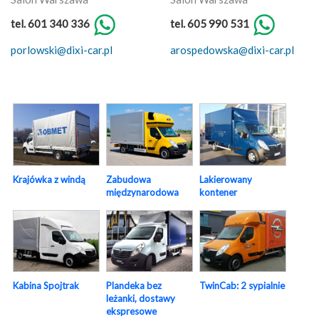
tel. 601 340 336
tel. 605 990 531
porlowski@dixi-car.pl
arospedowska@dixi-car.pl
Krajówka z windą
Zabudowa
Lakierowany
międzynarodowa
kontener
Kabina Spojtrak
Plandeka bez
TwinCab: 2 sypialnie
leżanki, dostawy
ekspresowe