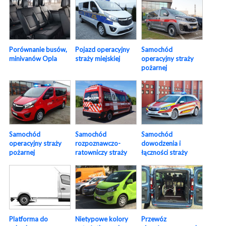
Samochód
Porównanie busów,
Pojazd operacyjny
operacyjny straży
minivanów Opla
straży miejskiej
pożarnej
Samochód
Samochód
Samochód
operacyjny straży
rozpoznawczo-
dowodzenia i
pożarnej
ratowniczy straży
łączności straży
Platforma do
Nietypowe kolory
Przewóz