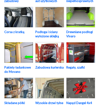
zabudowy
aut użytkowych
niepełnosprawnych
Corsa z kratką
Podłoga i ściany
Drewniane podłogi
wyłożone sklejką
Vivaro
Pakiety ładunkowe
Zabudowa kurierska
Regały, szafki
do Movano
Napęd Dangel 4x4
Składane półki
Wysokie drzwi tylne