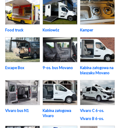
Food truck
Koniowóz
Kamper
Escape Box
9-os. bus Movano
Kabina załogowa na
blaszaku Movano
Vivaro bus N1
Kabina załogowa
Vivaro C 6-os.
Vivaro
Vivaro B 6-os.