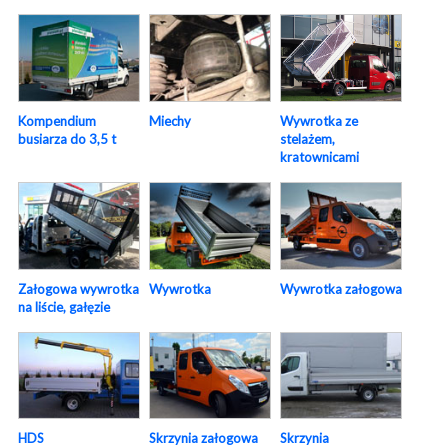
Wywrotka ze
Kompendium
Miechy
stelażem,
busiarza do 3,5 t
kratownicami
Załogowa wywrotka
Wywrotka
Wywrotka załogowa
na liście, gałęzie
HDS
Skrzynia załogowa
Skrzynia