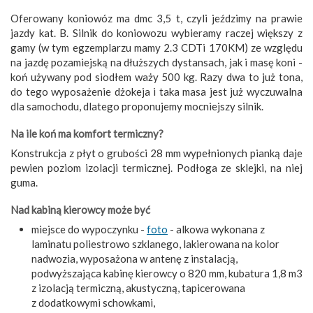
Oferowany koniowóz ma dmc 3,5 t, czyli jeździmy na prawie
jazdy kat. B. Silnik do koniowozu wybieramy raczej większy z
gamy (w tym egzemplarzu mamy 2.3 CDTi 170KM) ze względu
na jazdę pozamiejską na dłuższych dystansach, jak i masę koni -
koń używany pod siodłem waży 500 kg. Razy dwa to już tona,
do tego wyposażenie dżokeja i taka masa jest już wyczuwalna
dla samochodu, dlatego proponujemy mocniejszy silnik.
Na ile koń ma komfort termiczny?
Konstrukcja z płyt o grubości 28 mm wypełnionych pianką daje
pewien poziom izolacji termicznej. Podłoga ze sklejki, na niej
guma.
Nad kabiną kierowcy może być
miejsce do wypoczynku -
foto
- alkowa wykonana z
laminatu poliestrowo szklanego, lakierowana na kolor
nadwozia, wyposażona w antenę z instalacją,
podwyższająca kabinę kierowcy o 820 mm, kubatura 1,8 m3
z izolacją termiczną, akustyczną, tapicerowana
z dodatkowymi schowkami,